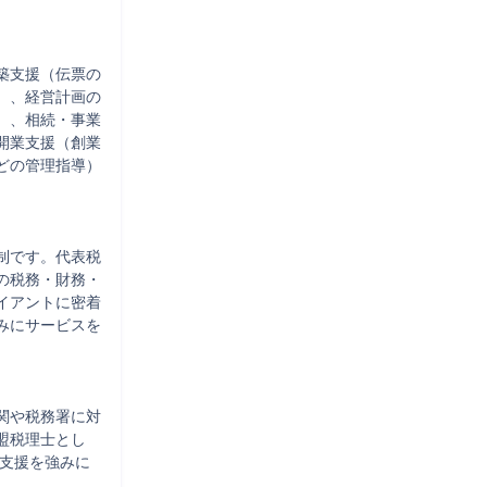
築支援（伝票の
）、経営計画の
）、相続・事業
開業支援（創業
どの管理指導）
制です。代表税
の税務・財務・
イアントに密着
みにサービスを
関や税務署に対
盟税理士とし
築支援を強みに