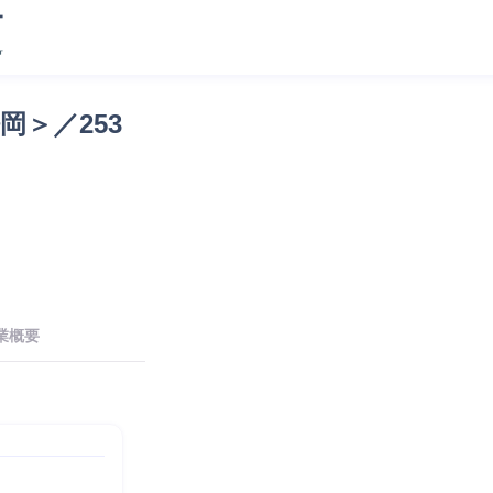
＞／253
業概要