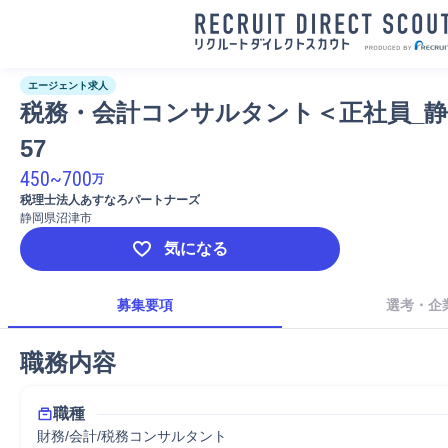
エージェント求人
税務・会計コンサルタント＜正社員_静岡
57
450
~
700
万
税理士法人あすなろパートナーズ
静岡県沼津市
気になる
募集要項
選考・企
職務内容
職種
財務/会計/税務コンサルタント