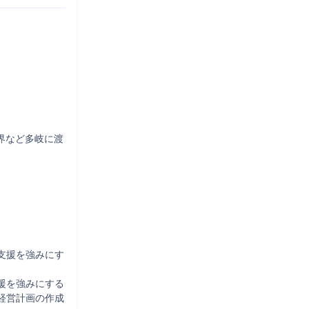
界など多岐に渡


支援を強みにす
援を強みにする
経営計画の作成