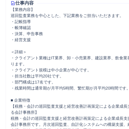
仕事内容
【業務内容】

巡回監査業務を中心とした、下記業務をご担当いただきます。

・記帳指導

・帳簿確認

・決算、申告事務

・経営支援

＜詳細＞

・クライアント業種はIT業界、卸・小売業界、建設業界、飲食業
ります。

・クライアント規模は中小企業が中心です。

・担当社数は平均20社です。

・部門構成は17名です。

・残業時間は通常期が月平均5時間、繁忙期が月平均20時間です。
■ 企業特徴

【税務・会計の巡回監査支援と経営改善計画策定による企業成長
る会計事務所】

税務・会計の巡回監査支援と経営改善計画策定による企業成長支
会計事務所です。月次巡回監査、自計化システムへの構築支援、