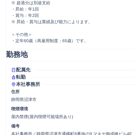
※ 超過分は別途支給

・昇給：年1回

・賞与：年2回

※ 昇給・賞与は業績及び能力によります。

＜その他＞

・定年60歳（再雇用制度：65歳）です。
勤務地
配属先
転勤
本社事務所
住所
静岡県沼津市
喫煙環境
屋内禁煙(屋内喫煙可能場所あり)
備考
本社事務所／静岡県沼津市通横町8番地の9 マキヤ御成橋ビル4F
