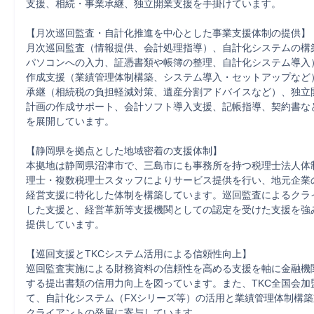
支援、相続・事業承継、独立開業支援を手掛けています。

【月次巡回監査・自計化推進を中心とした事業支援体制の提供】

月次巡回監査（情報提供、会計処理指導）、自計化システムの構
パソコンへの入力、証憑書類や帳簿の整理、自計化システム導入
作成支援（業績管理体制構築、システム導入・セットアップなど
承継（相続税の負担軽減対策、遺産分割アドバイスなど）、独立
計画の作成サポート、会計ソフト導入支援、記帳指導、契約書な
を展開しています。

【静岡県を拠点とした地域密着の支援体制】

本拠地は静岡県沼津市で、三島市にも事務所を持つ税理士法人体
理士・複数税理士スタッフによりサービス提供を行い、地元企業
経営支援に特化した体制を構築しています。巡回監査によるクラ
した支援と、経営革新等支援機関としての認定を受けた支援を強
提供しています。

【巡回支援とTKCシステム活用による信頼性向上】

巡回監査実施による財務資料の信頼性を高める支援を軸に金融機
する提出書類の信用力向上を図っています。また、TKC全国会加
て、自計化システム（FXシリーズ等）の活用と業績管理体制構
クライアントの発展に寄与しています。
