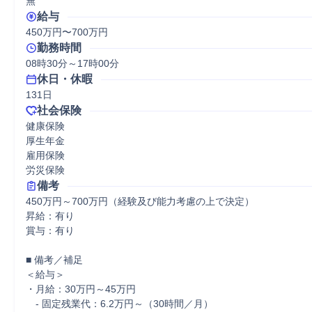
無
給与
450万円〜700万円
勤務時間
08時30分～17時00分
休日・休暇
131日
社会保険
健康保険

厚生年金

雇用保険

労災保険
備考
450万円～700万円（経験及び能力考慮の上で決定）

昇給：有り

賞与：有り

■ 備考／補足

＜給与＞

・月給：30万円～45万円

　- 固定残業代：6.2万円～（30時間／月）
