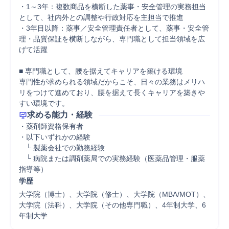
・1～3年：複数商品を横断した薬事・安全管理の実務担当
として、社内外との調整や行政対応を主担当で推進

・3年目以降：薬事／安全管理責任者として、薬事・安全管
理・品質保証を横断しながら、専門職として担当領域を広
げて活躍

■ 専門職として、腰を据えてキャリアを築ける環境

専門性が求められる領域だからこそ、日々の業務はメリハ
リをつけて進めており、腰を据えて長くキャリアを築きや
すい環境です。
求める能力・経験
・薬剤師資格保有者

・以下いずれかの経験

　└ 製薬会社での勤務経験

　└ 病院または調剤薬局での実務経験（医薬品管理・服薬
指導等）
学歴
大学院（博士）、大学院（修士）、大学院（MBA/MOT）、
大学院（法科）、大学院（その他専門職）、4年制大学、6
年制大学