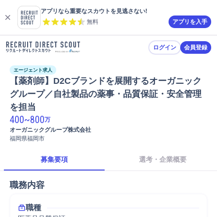
アプリなら重要なスカウトを見逃さない!
無料
アプリを入手
ログイン
会員登録
エージェント求人
【薬剤師】D2Cブランドを展開するオーガニック
グループ／自社製品の薬事・品質保証・安全管理
を担当
400
~
800
万
オーガニックグループ株式会社
福岡県福岡市
募集要項
選考・企業概要
職務内容
職種