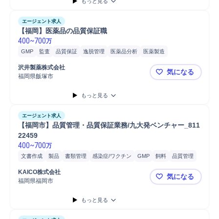
もっと見る
エージェント求人
【福岡】医薬品の品質保証職
400
~
700
万
GMP
監査
品質保証
逸脱管理
医薬品分析
医薬製造
医薬品質管理
医療/ヘルスケア
医療用医薬品
工場
有機化学
沢井製薬株式会社
気になる
福岡県飯塚市
【福岡】医
もっと見る
エージェント求人
【福岡市】品質管理・品質保証業務/九大発ベンチャー_811
22459
400
~
700
万
文書作成
製品
書類管理
感染症/ワクチン
GMP
飼料
品質管理
品質保証
医薬
医薬品質管理
医薬中間体品質管理
KAICO株式会社
気になる
医薬部外品品質管理
食品
福岡県福岡市
【福岡市】品
もっと見る