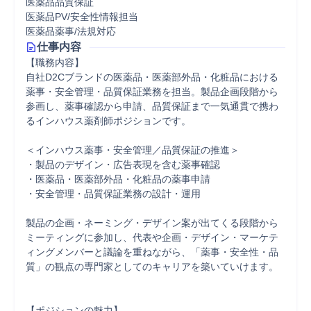
医薬品品質保証
医薬品PV/安全性情報担当
医薬品薬事/法規対応
仕事内容
【職務内容】

自社D2Cブランドの医薬品・医薬部外品・化粧品における
薬事・安全管理・品質保証業務を担当。製品企画段階から
参画し、薬事確認から申請、品質保証まで一気通貫で携わ
るインハウス薬剤師ポジションです。

＜インハウス薬事・安全管理／品質保証の推進＞

・製品のデザイン・広告表現を含む薬事確認

・医薬品・医薬部外品・化粧品の薬事申請

・安全管理・品質保証業務の設計・運用

製品の企画・ネーミング・デザイン案が出てくる段階から
ミーティングに参加し、代表や企画・デザイン・マーケテ
ィングメンバーと議論を重ねながら、「薬事・安全性・品
質」の観点の専門家としてのキャリアを築いていけます。

【ポジションの魅力】
