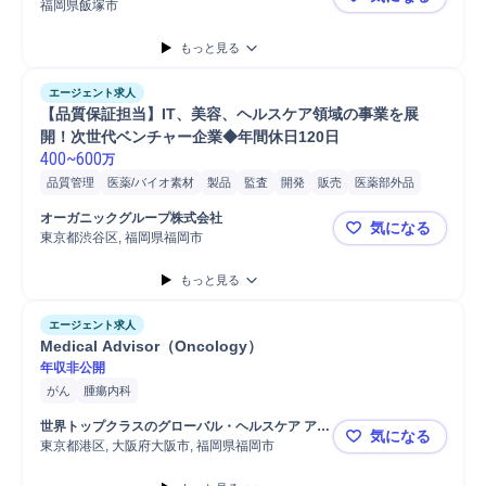
福岡県飯塚市
＜福岡・転
もっと見る
エージェント求人
【品質保証担当】IT、美容、ヘルスケア領域の事業を展
開！次世代ベンチャー企業◆年間休日120日 
400
~
600
万
品質管理
医薬/バイオ素材
製品
監査
開発
販売
医薬部外品
品質保証
医薬
監査対応
GMP
プロジェクト
製造管理
GQP
オーガニックグループ株式会社
気になる
再発防止
東京都渋谷区, 福岡県福岡市
【品質保証
もっと見る
エージェント求人
Medical Advisor（Oncology）
年収非公開
がん
腫瘍内科
世界トップクラスのグローバル・ヘルスケア アウ
気になる
トソーシング企業
東京都港区, 大阪府大阪市, 福岡県福岡市
Medical A