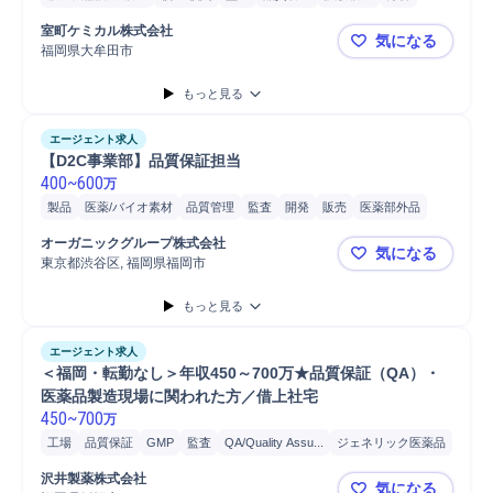
有機合成/無機合成
資料作成
Microsoft Excel
Microsoft Word
開発
室町ケミカル株式会社
気になる
HPLC
分析機器
福岡県大牟田市
【室町ケミ
もっと見る
エージェント求人
【D2C事業部】品質保証担当
400
~
600
万
製品
医薬/バイオ素材
品質管理
監査
開発
販売
医薬部外品
品質保証
医薬
GQP
製造管理
プロジェクト
GMP
再発防止
オーガニックグループ株式会社
気になる
東京都渋谷区, 福岡県福岡市
【D2C事
もっと見る
エージェント求人
＜福岡・転勤なし＞年収450～700万★品質保証（QA）・
医薬品製造現場に関われた方／借上社宅
450
~
700
万
工場
品質保証
GMP
監査
QA/Quality Assu...
ジェネリック医薬品
沢井製薬株式会社
気になる