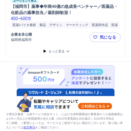
エージェント求人
【福岡市】薬事◆年商40億の急成長ベンチャー／医薬品・
化粧品の薬事担当／薬剤師歓迎！
400
~
600
万
医薬/バイオ素材
製品
デザイン
マーケティング
医薬部外品
医薬
医療/ヘルスケア
EC
企業名非公開
気になる
福岡県福岡市
【福岡市】
もっと見る
※厚生労働省「人材サービス総合サイト」における有料職業紹介事業者のうち無期雇用お
よび4ヶ月以上の有期雇用の合計人数（2023年度実績を自社集計）2024年5月時点
※ご経験、ご要望によっては、サービスをご提供できない場合がございます。取り扱い求
人については
留意事項
をご確認ください。