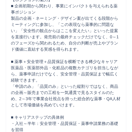
■ 企画初期から関わり、事業にインパクトを与えられる薬
事ポジション

製品の企画・ネーミング・デザイン案が出てくる段階から
ミーティングに参加し、「この表現なら薬事的に問題な
い」「安全性の観点からはここを変えたい」といった提案
を直接行います。発売前の最終チェックだけでなく、0～1
のフェーズから関われるため、自分の判断が売上やブラン
ド価値に直結する実感を得られます。

■ 薬事＋安全管理＋品質保証を横断できる稀少なキャリア

医薬品・医薬部外品・化粧品の複数カテゴリを担当しなが
ら、薬事申請だけでなく、安全管理・品質保証まで幅広く
経験できます。

「申請のみ」「品質のみ」といった縦割りではなく、商品
の企画～販売までの工程を一気通貫で見るスタイルのた
め、2～3年で事業会社視点を持った総合的な薬事・QA人材
として市場価値を高めていけます。

■ キャリアステップの具体例

・入社～半年：安全管理・品質保証・薬事申請業務の基礎
を習得
