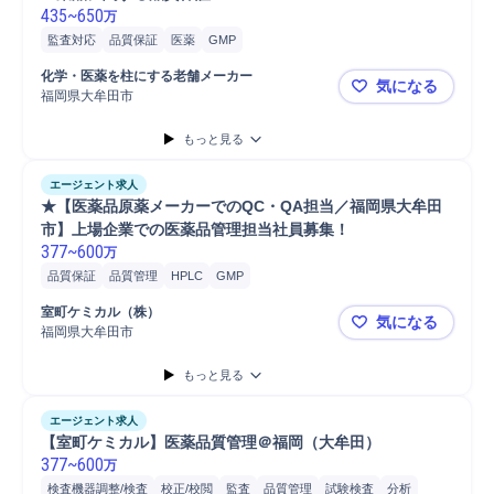
435
~
650
万
監査対応
品質保証
医薬
GMP
化学・医薬を柱にする老舗メーカー
気になる
福岡県大牟田市
医薬品に関
もっと見る
エージェント求人
★【医薬品原薬メーカーでのQC・QA担当／福岡県大牟田
市】上場企業での医薬品管理担当社員募集！
377
~
600
万
品質保証
品質管理
HPLC
GMP
室町ケミカル（株）
気になる
福岡県大牟田市
★【医薬品
もっと見る
エージェント求人
【室町ケミカル】医薬品質管理＠福岡（大牟田）
377
~
600
万
検査機器調整/検査
校正/校閲
監査
品質管理
試験検査
分析