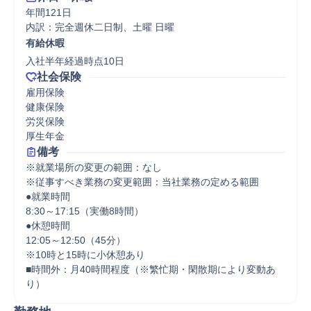
年間121日

内訳：完全週休二日制、土曜 日曜
有給休暇
入社半年経過時点10日
社会保険
雇用保険

健康保険

労災保険

厚生年金
備考
※就業場所の変更の範囲：なし 

※従事すべき業務の変更範囲：当社業務の定める範囲 

●就業時間

8:30～17:15（実働8時間）

●休憩時間

12:05～12:50（45分）

※10時と15時に小休憩あり

■時間外：月40時間程度（※繁忙期・閑散期により変動あ
り）