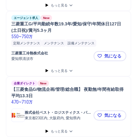
もっと見る
冷凍冷蔵倉庫
冷蔵設備/冷凍設備
産業機械
給排水衛生設備
給排水設備
設備管理
設備保全
設備保守
アフターフォロー
エージェント求人
New
メンテナンス業者手配
機械メンテナンス
ビルメンテナンス
三菱重工G/平均勤続年数19.3年/愛知/保守/年間休日127日
製造オペレーション
生産技術
納入後アフターフォロー
電気設備
(土日祝)/賞与5.3ヶ月
550
~
750
万
保全業務
定期メンテナンス
メンテナンス
設備メンテナンス
空調設備メンテナンス
ガス設備メンテナンス
三菱重工冷熱株式会社
気になる
給排水衛生設備メンテナンス
冷蔵設備/冷凍設備メンテナンス
愛知県清須市
三菱重工G/平
産業機械メンテナンス
空調設備
空調配管
空調設備保全管理
もっと見る
冷蔵設備/冷凍設備
冷凍冷蔵倉庫
産業機械
給排水衛生設備
給排水設備
設備管理
設備保全
設備保守
アフターフォロー
企業ダイレクト
New
メンテナンス業者手配
機械メンテナンス
ビルメンテナンス
【三菱食品G/物流企画/管理/総合職】 夜勤無/年間有給取得
保全業務
製造オペレーション
生産技術
納入後アフターフォロー
平均13.3日
470
~
710
万
電気設備
株式会社ベスト・ロジスティクス・パー
気になる
トナーズ
東京都23区内, 大阪府内, 愛知県内
【三菱食品G
もっと見る