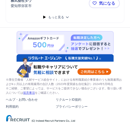
株式会社タウ
気になる
愛知県弥富市
＼業界トッ
もっと見る
※厚生労働省「人材サービス総合サイト」における有料職業紹介事業者のうち無期雇用お
よび4ヶ月以上の有期雇用の合計人数（2023年度実績を自社集計）2024年5月時点
※ご経験、ご要望によっては、サービスをご提供できない場合がございます。取り扱い求
人については
留意事項
をご確認ください。
ヘルプ・お問い合わせ
リクルートID規約
利用規約
プライバシーポリシー