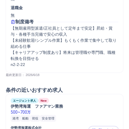
退職金
無
制度備考
【無期雇用型派遣/正社員として定年まで安定】昇給・賞
与・各種手当完備で安心の収入

【未経験歓迎/シンプル作業】もくもく作業で集中して取り
組める仕事

【キャリアアップ制度あり】将来は管理職や専門職、職種
転換を目指せる

n2-2-22
最終更新日： 
2026/6/18
条件の近いおすすめ求人
エージェント求人
New
伊勢湾海運　ファアマン業務
500
~
700
万
港湾
船舶
荷役
安全管理
伊勢湾海運株式会社