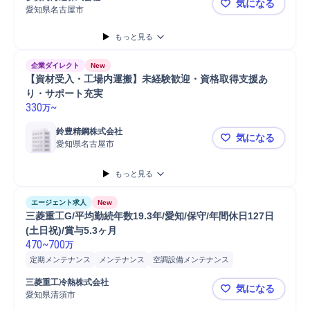
気になる
愛知県名古屋市
伊勢湾海運
もっと見る
企業ダイレクト
New
【資材受入・工場内運搬】未経験歓迎・資格取得支援あ
り・サポート充実
330
~
万
鈴豊精鋼株式会社
気になる
愛知県名古屋市
【資材受入
もっと見る
エージェント求人
New
三菱重工G/平均勤続年数19.3年/愛知/保守/年間休日127日
(土日祝)/賞与5.3ヶ月
470
~
700
万
定期メンテナンス
メンテナンス
空調設備メンテナンス
産業機械メンテナンス
ガス設備メンテナンス
三菱重工冷熱株式会社
気になる
給排水衛生設備メンテナンス
冷蔵設備/冷凍設備メンテナンス
愛知県清須市
三菱重工G/平
設備メンテナンス
空調設備
空調配管
空調設備保全管理