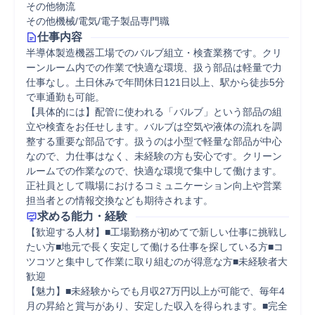
その他物流
その他機械/電気/電子製品専門職
仕事内容
半導体製造機器工場でのバルブ組立・検査業務です。クリ
ーンルーム内での作業で快適な環境、扱う部品は軽量で力
仕事なし。土日休みで年間休日121日以上、駅から徒歩5分
で車通勤も可能。

【具体的には】配管に使われる「バルブ」という部品の組
立や検査をお任せします。バルブは空気や液体の流れを調
整する重要な部品です。扱うのは小型で軽量な部品が中心
なので、力仕事はなく、未経験の方も安心です。クリーン
ルームでの作業なので、快適な環境で集中して働けます。
正社員として職場におけるコミュニケーション向上や営業
担当者との情報交換なども期待されます。
求める能力・経験
【歓迎する人材】■工場勤務が初めてで新しい仕事に挑戦し
たい方■地元で長く安定して働ける仕事を探している方■コ
ツコツと集中して作業に取り組むのが得意な方■未経験者大
歓迎

【魅力】■未経験からでも月収27万円以上が可能で、毎年4
月の昇給と賞与があり、安定した収入を得られます。■完全