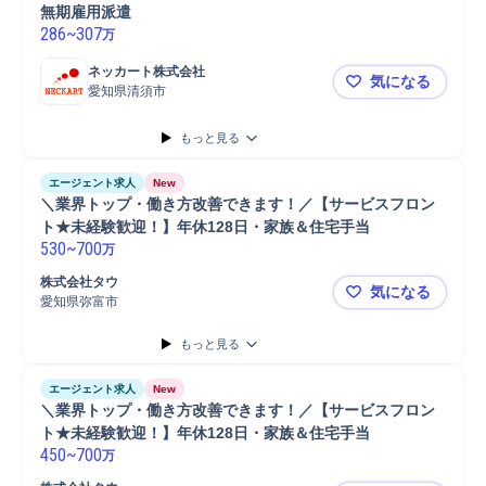
無期雇用派遣
286
~
307
万
ネッカート株式会社
気になる
愛知県清須市
【研磨剤製造
もっと見る
エージェント求人
New
＼業界トップ・働き方改善できます！／【サービスフロン
ト★未経験歓迎！】年休128日・家族＆住宅手当
530
~
700
万
株式会社タウ
気になる
愛知県弥富市
＼業界トッ
もっと見る
エージェント求人
New
＼業界トップ・働き方改善できます！／【サービスフロン
ト★未経験歓迎！】年休128日・家族＆住宅手当
450
~
700
万