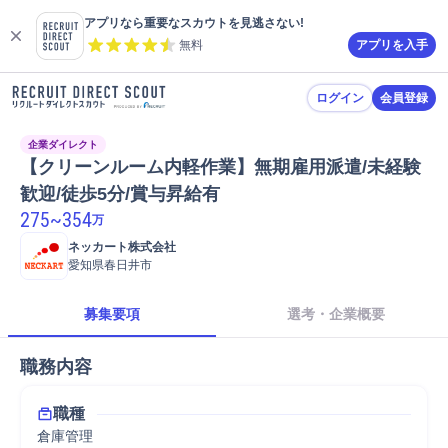
アプリなら重要なスカウトを見逃さない!
無料
アプリを入手
ログイン
会員登録
企業ダイレクト
【クリーンルーム内軽作業】無期雇用派遣/未経験
歓迎/徒歩5分/賞与昇給有
275
~
354
万
ネッカート株式会社
愛知県春日井市
募集要項
選考・企業概要
職務内容
職種
倉庫管理