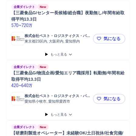
企業ダイレクト
New
【三菱食品G/センター長候補/総合職】夜勤無し/年間有給取
得平均13.3日
570
~
720
万
株式会社ベスト・ロジスティクス・パー
気になる
トナーズ
東京都23区内, 大阪府内, 愛知県内
【三菱食品G
もっと見る
企業ダイレクト
New
【三菱食品G/物流企画/愛知エリア職採用】転勤無/年間有給
取得平均13.3日
420
~
640
万
株式会社ベスト・ロジスティクス・パー
気になる
トナーズ
愛知県小牧市, 愛知県愛西市
【三菱食品G
もっと見る
企業ダイレクト
New
【研磨剤製造オペレーター】未経験OK/土日祝休/社食完備/