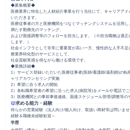
◆募集概要◆

医療業界に特化した人材紹介事業を行う当社にて、キャリアアド
いただきます。

医療従事者の方と医療機関をつなぐマッチングシステムを活用し
満たす勤務先のマッチング、

および面接調整等のフォローを担当します。（※担当職種は適正
します。）

社会インフラとして非常に重要度が高い一方、慢性的な人手不足
療業界特化型のサービスとして、

社会貢献実感を得ながら働ける環境です。

◆業務詳細◆

1）サービス登録いただいた医療従事者(医師/看護師/薬剤師)の
ャリアカウンセリング実施

2）希望に合う求人の開拓

2）各転職希望者の希望に沿った求人(病院等)をメールや電話でご
3）医療機関との事前事後連絡、面接スケジュール管理/調整等の
求める能力・経験
何らかの営業経験（法人向け/個人向け、取扱い商材等は問いま
経験＆職種未経験歓迎～
学歴