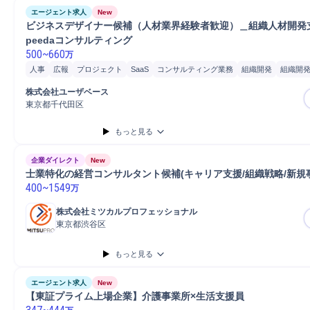
エージェント求人
New
ビジネスデザイナー候補（人材業界経験者歓迎）＿組織人材開発
peedaコンサルティング
500
~
660
万
人事
広報
プロジェクト
SaaS
コンサルティング業務
組織開発
組織開
コーポレートブランド企画
人材採用目的のコーポレートブラ...
株式会社ユーザベース
資金調達目的のコーポレートブラ...
インナーブランディング目的のコ...
東京都千代田区
サービスマーケティング目的のコ...
企業理念定義
サービス理念設定
ディレ
もっと見る
クリエイティブディレクターへ業...
クリエイティブディレクター
ブランディ
ソリューション開発
人材育成制度企画
人材紹介
人材紹介/派遣
求人広告
企業ダイレクト
New
採用戦略立案
人材開発コンサルティング
人材開発計画策定
組織/人事コン
士業特化の経営コンサルタント候補(キャリア支援/組織戦略/新規
400
コンテンツ企画コンサルティング
~
1549
コンテンツ企画
コンテンツ編集
万
コンテンツ編集コンサルティング
コンテンツマーケティング
コンサルティン
株式会社ミツカルプロフェッショナル
戦略策定コンサルティング
コンサルティングプロジェクト
広告企画
組織課
東京都渋谷区
組織課題設定
もっと見る
エージェント求人
New
【東証プライム上場企業】介護事業所×生活支援員