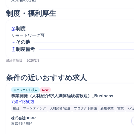
制度・福利厚生
制度
リモートワーク可
その他
制度備考
最終更新日： 
2026/7/9
条件の近いおすすめ求人
エージェント求人
New
事業開発（人材紹介/求人媒体経験者歓迎）_Business
750
~
1350
万
検証
マーケティング
人材紹介/派遣
プロダクト開発
新規事業
営業
KP
HERP
人材紹介
課題仮説検証
求人広告
求人メディア出稿
キャリアプラ
株式会社HERP
法人営業
東京都品川区