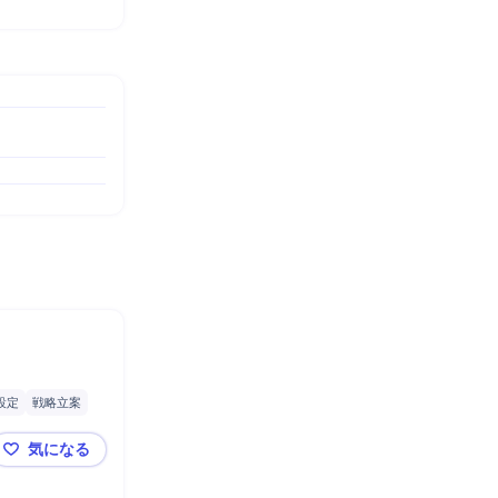
I設定
戦略立案
ンニング指導
気になる
事業開発（人材紹介/求人媒体経験者歓迎）_Business