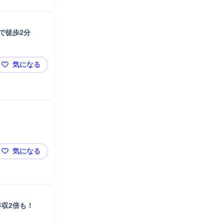
で徒歩2分
気になる
【渋谷/COO直下/新規事業責任者候補】美容グループ/
ト
気になる
未経験OK／土日休み／業界特化＆両面型キャリアコン
収2倍も！