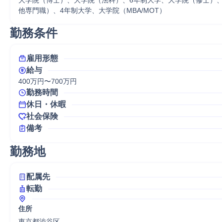
大学院（博士）、大学院（法科）、6年制大学、大学院（修士）
他専門職）、4年制大学、大学院（MBA/MOT）
勤務条件
雇用形態
給与
400万円〜700万円
勤務時間
休日・休暇
社会保険
備考
勤務地
配属先
転勤
住所
東京都渋谷区