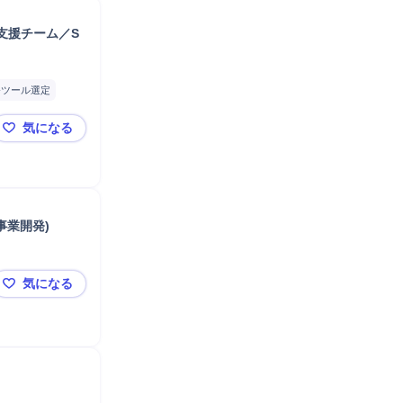
支援チーム／S
発ツール選定
気になる
ビジネスデザイナー候補（人材業界経験者歓迎）＿組織人
クター
ング動画制作
採用代行
サルティング
事業開発)
グファーム協働
気になる
題ヒアリング
士業特化の経営コンサルタント候補(キャリア支援/組織戦