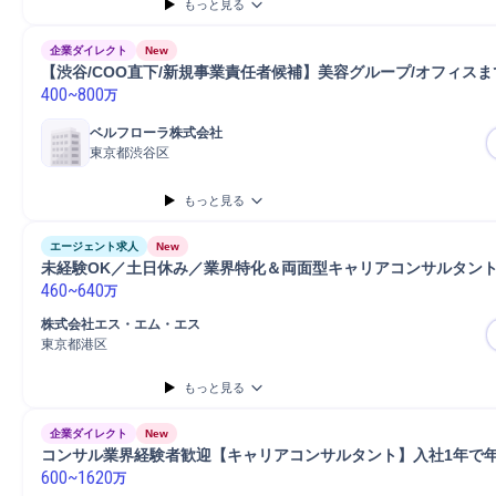
もっと見る
企業ダイレクト
New
【渋谷/COO直下/新規事業責任者候補】美容グループ/オフィスま
400
~
800
万
ベルフローラ株式会社
東京都渋谷区
もっと見る
エージェント求人
New
未経験OK／土日休み／業界特化＆両面型キャリアコンサルタン
460
~
640
万
株式会社エス・エム・エス
東京都港区
もっと見る
企業ダイレクト
New
コンサル業界経験者歓迎【キャリアコンサルタント】入社1年で年
600
~
1620
万