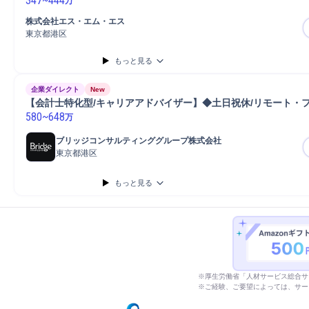
347
~
444
万
株式会社エス・エム・エス
東京都港区
もっと見る
企業ダイレクト
New
【会計士特化型/キャリアアドバイザー】◆土日祝休/リモート・
580
~
648
万
ブリッジコンサルティンググループ株式会社
東京都港区
もっと見る
※厚生労働省「人材サービス総合サ
※ご経験、ご要望によっては、サー