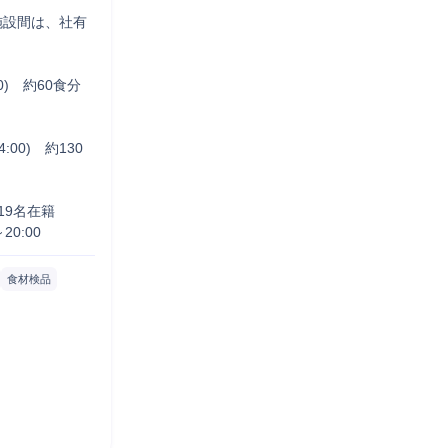
施設間は、社有
0)　約60食分　
00)　約130
9名在籍

20:00
食材検品