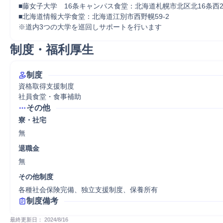
■藤女子大学　16条キャンパス食堂：北海道札幌市北区北16条西2
■北海道情報大学食堂：北海道江別市西野幌59-2

※道内3つの大学を巡回しサポートを行います
制度・福利厚生
制度
資格取得支援制度

社員食堂・食事補助
その他
寮・社宅
無
退職金
無
その他制度
各種社会保険完備、独立支援制度、保養所有
制度備考
最終更新日： 
2024/8/16