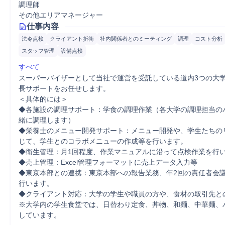
調理師
その他エリアマネージャー
仕事内容
法令点検
クライアント折衝
社内関係者とのミーティング
調理
コスト分析
スタッフ管理
設備点検
すべて
スーパーバイザーとして当社で運営を受託している道内3つの大
長サポートをお任せします。

＜具体的には＞

◆各施設の調理サポート：学食の調理作業（各大学の調理担当の
緒に調理します）

◆栄養士のメニュー開発サポート：メニュー開発や、学生たちの
じて、学生とのコラボメニューの作成等を行います。

◆衛生管理：月1回程度、作業マニュアルに沿って点検作業を行い
◆売上管理：Excel管理フォーマットに売上データ入力等

◆東京本部との連携：東京本部への報告業務、年2回の責任者会
行います。

◆クライアント対応：大学の学生や職員の方や、食材の取引先との
※大学内の学生食堂では、日替わり定食、丼物、和麺、中華麺、
しています。　
