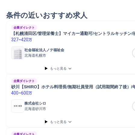
条件の近いおすすめ求人
企業ダイレクト
【札幌清田区/管理栄養士】マイカー通勤可/セントラルキッチン/
327
~
420
万
社会福祉法人ノテ福祉会
北海道札幌市
もっと見る
企業ダイレクト
砂川【SHIRO】ホテル料理長/無期社員登用（試用期間終了後）/年
400
~
600
万
株式会社シロ
北海道砂川市
もっと見る
企業ダイレクト