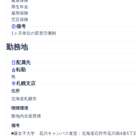
健康保険

厚生年金

雇用保険

労災保険
備考
1ヶ月単位の変形労働制
勤務地
配属先
転勤
無
札幌支店
住所
北海道札幌市
喫煙環境
敷地内全面禁煙
備考
■藤女子大学　花川キャンパス食堂：北海道石狩市花川南4条5丁目