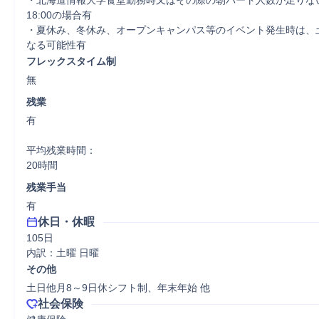
・北海道情報大学食堂勤務時又はその際の朝パート人数が足りない
18:00の場合有

・夏休み、冬休み、オープンキャンパス等のイベント発生時は、
なる可能性有
フレックスタイム制
無
残業
有

平均残業時間：

20時間
残業手当
有
休日・休暇
105日

内訳：土曜 日曜
その他
土日他月8～9日休シフト制、年末年始 他
社会保険