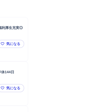
福利厚生充実◎
気になる
【札幌清田区/管理栄養士】マイカー通勤可/セントラル
休144日
気になる
砂川【SHIRO】ホテル料理長/無期社員登用（試用期間終