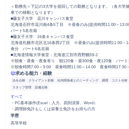
＜勤務先＞下記の3大学を巡回しての勤務となります。（各大学
車での移動となります）

■藤女子大学　花川キャンパス食堂

北海道石狩市花川南4条5丁目　※昼食のみ(提供時間11:00～13:0
パート5名在籍

■藤女子大学　16条キャンパス食堂

北海道札幌市北区北16条西2丁目　※昼食のみ(提供時間11:00～14:
食分　パート6名在籍

■北海道情報大学食堂：北海道江別市西野幌59-2

※朝食・昼食・夜食有り　朝120食・昼300食・夜120食　パート1
※朝食時間7:00～9:00　昼食時間11:00～14:00　夜食時間17:30～
求める能力・経験
法令点検
クライアント折衝
社内関係者とのミーティング
調理
コスト分析
スタッフ管理
設備点検
すべて
・PC基本操作(Excel：入力、四則演算、Word）

・調理師免許もしくは栄養士免許をお持ちの方
学歴
高等学校