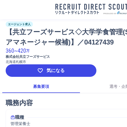
エージェント求人
【共立フーズサービス◇大学学食管理(
アマネージャー候補)】／04127439
360
~
420
万
株式会社共立フーズサービス
北海道札幌市
気になる
募集要項
選考・企
職務内容
職種
管理栄養士