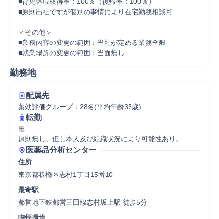
■育児休暇取得率：100％（復帰率：100％）

■原則出社ですが個別の事情により在宅勤務相談可

＜その他＞

■業務内容の変更の範囲：当社が定める業務全般

■就業場所の変更の範囲：当面無し
勤務地
配属先
薬効評価グループ：28名(平均年齢35歳)
転勤
無

原則無し。但し本人及び組織状況により可能性あり。
医薬品分析センター
住所
東京都板橋区志村1丁目15番10
最寄駅
都営地下鉄都営三田線志村坂上駅 徒歩5分
喫煙環境