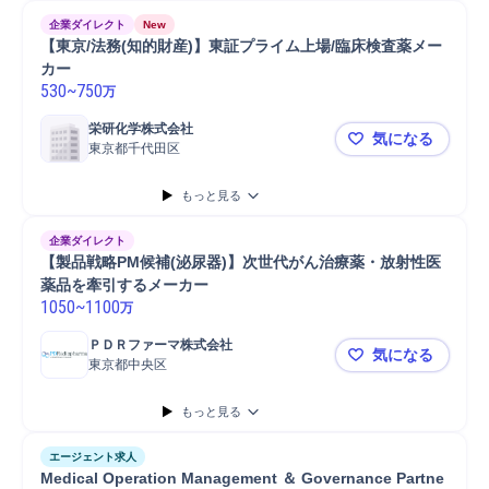
企業ダイレクト
New
【東京/法務(知的財産)】東証プライム上場/臨床検査薬メー
カー
530
~
750
万
栄研化学株式会社
気になる
東京都千代田区
【東京/法務
もっと見る
企業ダイレクト
【製品戦略PM候補(泌尿器)】次世代がん治療薬・放射性医
薬品を牽引するメーカー
1050
~
1100
万
ＰＤＲファーマ株式会社
気になる
東京都中央区
【製品戦略
もっと見る
エージェント求人
Medical Operation Management ＆ Governance Partne