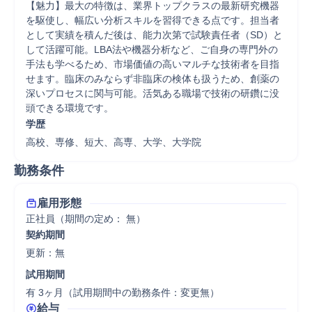
【魅力】最大の特徴は、業界トップクラスの最新研究機器
を駆使し、幅広い分析スキルを習得できる点です。担当者
として実績を積んだ後は、能力次第で試験責任者（SD）と
して活躍可能。LBA法や機器分析など、ご自身の専門外の
手法も学べるため、市場価値の高いマルチな技術者を目指
せます。臨床のみならず非臨床の検体も扱うため、創薬の
深いプロセスに関与可能。活気ある職場で技術の研鑽に没
頭できる環境です。
学歴
高校、専修、短大、高専、大学、大学院
勤務条件
雇用形態
正社員（期間の定め： 無）
契約期間
更新：無 
試用期間
有 3ヶ月（試用期間中の勤務条件：変更無）
給与