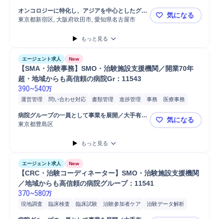
オンコロジーに特化し、アジアを中心としたグロ
気になる
ーバル展開を進めている優良CRO企業
東京都新宿区, 大阪府吹田市, 愛知県名古屋市
医師主導治
もっと見る
エージェント求人
New
【SMA・治験事務】SMO・治験施設支援機関／開業70年
超・地域からも高信頼の病院Gr：11543
390
~
540
万
運営管理
問い合わせ対応
書類管理
進捗管理
事務
医療事務
臨床試験
関係会社との調整
関係機関連携
書類作成
IRB対応
病院グループの一員として事業を展開／大手有名
気になる
スケジュール調整
スケジュール管理
資料保管/保存
資料整理
製薬会社ともお取引多数　※社名非公開
東京都豊島区
【SMA・治
契約書管理
臨床試験関係者調整
臨床開発プロジェクト
もっと見る
書類での申請
書類整理
プロジェクト
Microsoft Excel
Microsoft Power...
Microsoft Word
メール対応
関係者間折衝
エージェント求人
New
企画対象 医療/福祉業界
サポート対象 医療/福祉業界
社内関係者調整
【CRC・治験コーディネーター】SMO・治験施設支援機関
／地域からも高信頼の病院グループ：11541
370
~
580
万
現地調査
臨床検査
臨床試験
治験参加者ケア
治験データ解析
治験モニタリング
臨床試験関係者調整
臨床開発プロジェクト