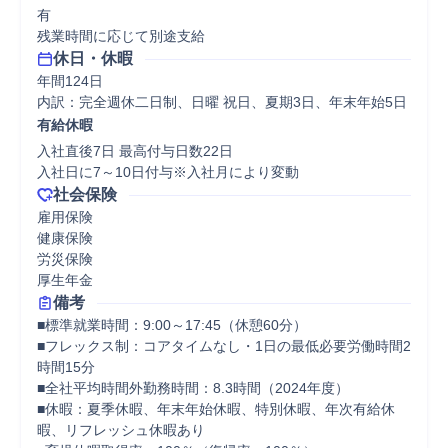
有

残業時間に応じて別途支給
休日・休暇
年間124日

内訳：完全週休二日制、日曜 祝日、夏期3日、年末年始5日
有給休暇
入社直後7日 最高付与日数22日

入社日に7～10日付与※入社月により変動
社会保険
雇用保険

健康保険

労災保険

厚生年金
備考
■標準就業時間：9:00～17:45（休憩60分）

■フレックス制：コアタイムなし・1日の最低必要労働時間2
時間15分

■全社平均時間外勤務時間：8.3時間（2024年度）

■休暇：夏季休暇、年末年始休暇、特別休暇、年次有給休
暇、リフレッシュ休暇あり
