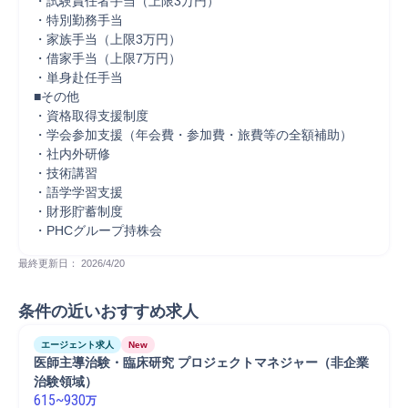
・試験責任者手当（上限3万円）

・特別勤務手当

・家族手当（上限3万円）

・借家手当（上限7万円）

・単身赴任手当

■その他

・資格取得支援制度

・学会参加支援（年会費・参加費・旅費等の全額補助）

・社内外研修

・技術講習

・語学学習支援

・財形貯蓄制度

・PHCグループ持株会
最終更新日： 
2026/4/20
条件の近いおすすめ求人
エージェント求人
New
医師主導治験・臨床研究 プロジェクトマネジャー（非企業
治験領域）
615
~
930
万