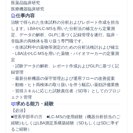
医薬品臨床研究
医療機器臨床研究
仕事内容
治験で得られた生体試料の分析およびレポート作成を担当
します。LBAやLC-MSを用いた分析法の確立から定量測
定、データの解析、GLPに基づく記録管理を遂行。臨床・
非臨床の両検体を取り扱う専門職です。

・生体試料中の薬物等測定のための分析法検討および確立

・LBA法やLC-MSを用いた薬物・バイオマーカーの定量測
定

・試験データの解析、レポート作成およびGLPに基づく記
録管理

・最新分析機器の保守管理および運用フローの改善提案

・動物・ヒト両検体の取り扱いを伴う幅広い薬効評価業務

・習得スキルに応じた試験責任者（SD等）としてのプロジ
ェクト管理
求める能力・経験
【必須】

■理系学部卒の方　■LC-MSの使用経験（機器分析担当のご
経験)もしくはLBA測定系構築経験（SDもしくはSDに準ず
るご経験）
