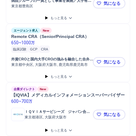
病院グループの一員として事業を展開／大手有名
気になる
スケジュール調整
関係者間折衝
データ取得
データ/文字入力
製薬会社ともお取引多数　※社名非公開
東京都豊島区
【CRC・治
検査立ち合い
臨床開発企画
もっと見る
エージェント求人
New
Remote CRA（Senior/Principal CRA）
650
~
1000
万
臨床試験
GCP
CRA
外資CROと国内大手CROの強みを融合した合弁会
気になる
東京都中央区, 大阪府大阪市, 鹿児島県鹿児島市
社 
Remote CR
もっと見る
企業ダイレクト
New
【IQVIA】メディカルインフォメーションスーパーバイザー
600
~
700
万
ＩＱＶＩＡサービシーズ　ジャパン合同
気になる
会社
東京都港区, 大阪府大阪市
【IQVIA
もっと見る