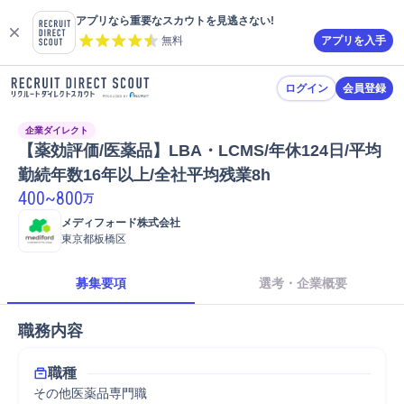
アプリなら重要なスカウトを見逃さない!
無料
アプリを入手
ログイン
会員登録
企業ダイレクト
【薬効評価/医薬品】LBA・LCMS/年休124日/平均
勤続年数16年以上/全社平均残業8h
400
~
800
万
メディフォード株式会社
東京都板橋区
募集要項
選考・企業概要
職務内容
職種
その他医薬品専門職