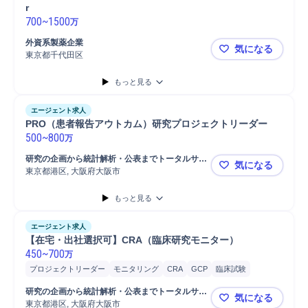
r
700
~
1500
万
外資系製薬企業
気になる
東京都千代田区
Medical Op
もっと見る
エージェント求人
PRO（患者報告アウトカム）研究プロジェクトリーダー
500
~
800
万
研究の企画から統計解析・公表までトータルサポ
気になる
ートするCRO
東京都港区, 大阪府大阪市
PRO（患
もっと見る
エージェント求人
【在宅・出社選択可】CRA（臨床研究モニター）
450
~
700
万
プロジェクトリーダー
モニタリング
CRA
GCP
臨床試験
研究の企画から統計解析・公表までトータルサポ
気になる
ートするCRO
東京都港区, 大阪府大阪市
【在宅・出