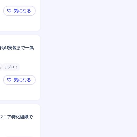
気になる
ソニーグループ_経理
代AI実装まで一気
義
デプロイ
クトリーダー
気になる
マネジメント
【東証グロース上場／DX推進・2000万～】最上流
ジニア特化組織で