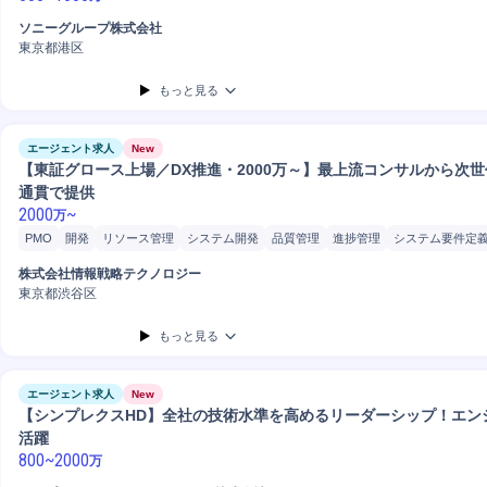
ソニーグループ株式会社
東京都港区
もっと見る
エージェント求人
New
【東証グロース上場／DX推進・2000万～】最上流コンサルから次世
通貫で提供
2000
~
万
PMO
開発
リソース管理
システム開発
品質管理
進捗管理
システム要件定
要件定義
コンサルティング業務
プロジェクト
PoC
コンサルタント
プロジェ
株式会社情報戦略テクノロジー
プロジェクトマネージャー
ロードマップ策定
リスクマネジメント
IT戦略策定
東京都渋谷区
PC/Web
もっと見る
エージェント求人
New
【シンプレクスHD】全社の技術水準を高めるリーダーシップ！エン
活躍
800
~
2000
万