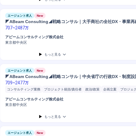
エージェント求人
New
◤ABeam Consulting◢戦略コンサル｜大手商社の全社DX・事業再
707
~
2487
万
アビームコンサルティング株式会社
東京都中央区
もっと見る
エージェント求人
New
◤ABeam Consulting◢戦略コンサル｜中央省庁の行政DX・制度設
709
~
2477
万
コンサルティング業務
プロジェクト統括/責任者
政治/政策
企画立案
プロジェ
開発
分析
コンサルタント
戦略立案
アビームコンサルティング株式会社
東京都中央区
もっと見る
エージェント求人
New