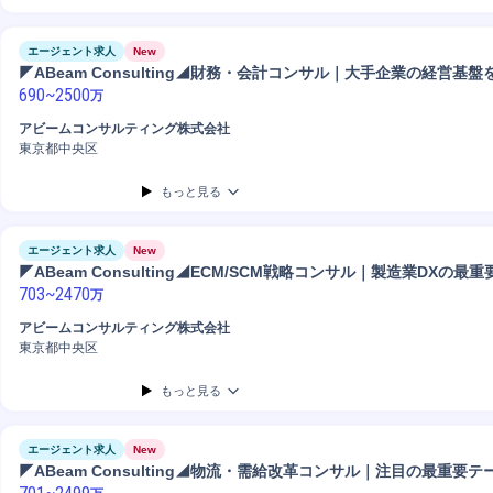
エージェント求人
New
◤ABeam Consulting◢財務・会計コンサル｜大手企業の経営基盤
690
~
2500
万
アビームコンサルティング株式会社
東京都中央区
もっと見る
エージェント求人
New
◤ABeam Consulting◢ECM/SCM戦略コンサル｜製造業DXの最
703
~
2470
万
アビームコンサルティング株式会社
東京都中央区
もっと見る
エージェント求人
New
◤ABeam Consulting◢物流・需給改革コンサル｜注目の最重要テ