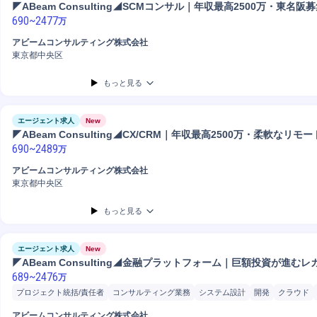
◤ABeam Consulting◢SCMコンサル｜年収最高2500万・東名阪
690
~
2477
万
アビームコンサルティング株式会社
東京都中央区
もっと見る
エージェント求人
New
◤ABeam Consulting◢CX/CRM｜年収最高2500万・柔軟なリモ
690
~
2489
万
アビームコンサルティング株式会社
東京都中央区
もっと見る
エージェント求人
New
◤ABeam Consulting◢金融プラットフォーム｜巨額投資が進む
689
~
2476
万
プロジェクト統括/責任者
コンサルティング業務
システム設計
開発
クラウド
システム開発
コンサルタント
アビームコンサルティング株式会社