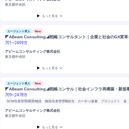
東京都中央区
もっと見る
エージェント求人
New
◤ABeam Consulting◢戦略コンサルタント｜企業と社会のGX変
701
~
2499
万
アビームコンサルティング株式会社
東京都中央区
もっと見る
エージェント求人
New
◤ABeam Consulting◢戦略コンサル｜社会インフラ再構築・新
709
~
2478
万
SCM/生産管理/購買/物流
物流/生産管理職担当
カーボン/炭素
プロジェクト
金
保険
社会保険
物流
データ分析
コンサルティング業務
事業計画
新規事業
アビームコンサルティング株式会社
プロジェクト統括/責任者
開発
分析
事業計画策定
コンサルタント
戦略立案
東京都中央区
もっと見る