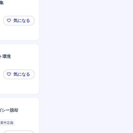
募集
気になる
◤ABeam Consulting◢SCMコンサル｜年収最高2
ート環境
気になる
◤ABeam Consulting◢CX/CRM｜年収最高25
レガシー脱却
要件定義