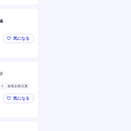
編
気になる
◤ABeam Consulting◢戦略コンサル｜大手商社
計
クト
政策企画/立案
気になる
◤ABeam Consulting◢戦略コンサル｜中央省庁