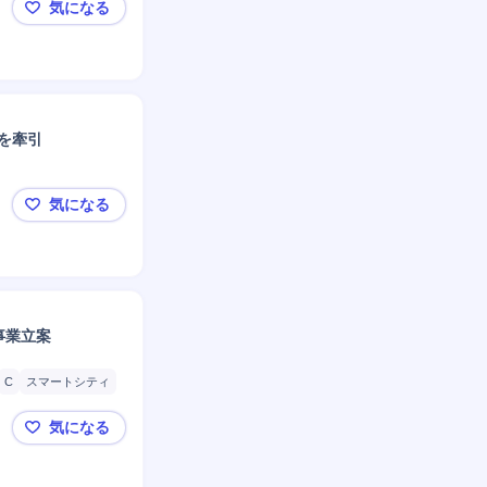
気になる
◤ABeam Consulting◢金融プラットフォーム
革を牽引
気になる
◤ABeam Consulting◢戦略コンサルタント｜企
規事業立案
C
スマートシティ
気になる
◤ABeam Consulting◢戦略コンサル｜社会イン