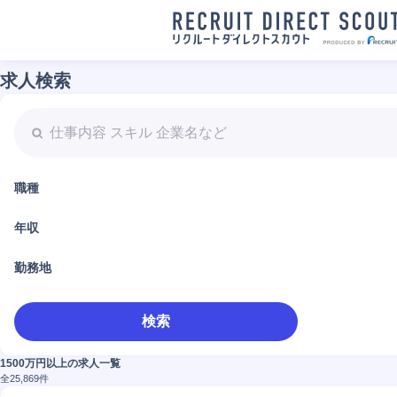
求人検索
職種
年収
勤務地
検索
1500万円以上の求人一覧
全
25,869
件