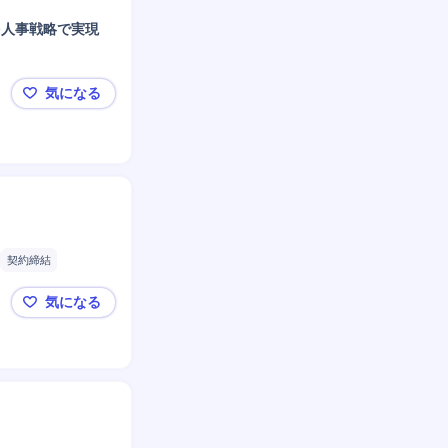
を人事戦略で実現
気になる
【人事部長/CHRO候補】ソーシャルEC「100人で
契約締結
要件定義
気になる
COO室 BPR担当 / Sansan