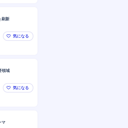
を刷新
気になる
◤ABeam Consulting◢財務・会計コンサル｜大
重要領域
気になる
◤ABeam Consulting◢ECM/SCM戦略コンサル
ーマ