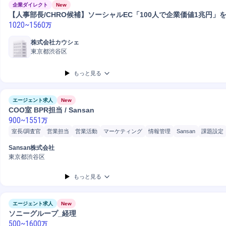
企業ダイレクト
New
【人事部長/CHRO候補】ソーシャルEC「100人で企業価値1兆円」
1020
~
1560
万
株式会社カウシェ
東京都渋谷区
もっと見る
エージェント求人
New
COO室 BPR担当 / Sansan
900
~
1551
万
室長/調査官
営業担当
営業活動
マーケティング
情報管理
Sansan
課題設定
事業責任者
Salesforce
営業
請求
開発
見積書作成
プライシング
戦略立案
Sansan株式会社
COMPANY
東京都渋谷区
もっと見る
エージェント求人
New
ソニーグループ_経理
500
~
1600
万