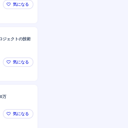
気になる
【シンプレクスHD】全社の技術水準を高めるリーダ
ロジェクトの技術
気になる
【シンプレクスHD】全エンジニアの10%で構成さ
00万
気になる
◤ABeam Consulting◢SCM戦略コンサルタント｜年