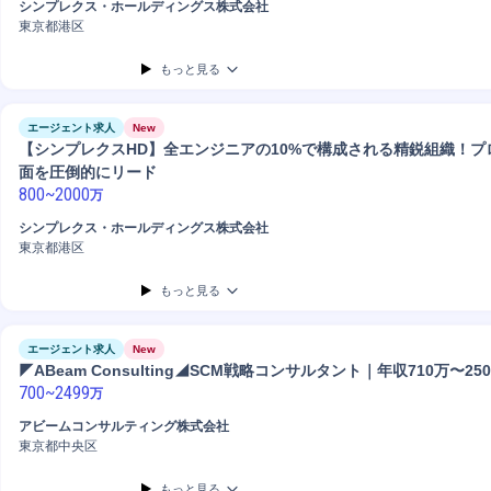
シンプレクス・ホールディングス株式会社
東京都港区
もっと見る
エージェント求人
New
【シンプレクスHD】全エンジニアの10%で構成される精鋭組織！プ
面を圧倒的にリード
800
~
2000
万
シンプレクス・ホールディングス株式会社
東京都港区
もっと見る
エージェント求人
New
◤ABeam Consulting◢SCM戦略コンサルタント｜年収710万〜25
700
~
2499
万
アビームコンサルティング株式会社
東京都中央区
もっと見る