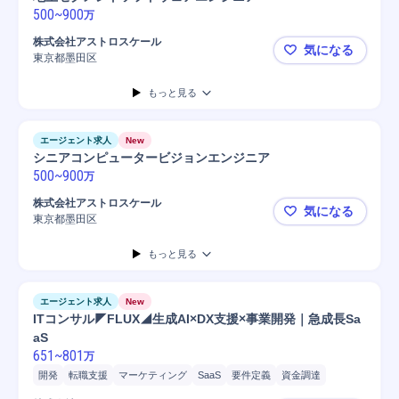
500
~
900
万
株式会社アストロスケール
気になる
東京都墨田区
地上セグメ
もっと見る
エージェント求人
New
シニアコンピュータービジョンエンジニア
500
~
900
万
株式会社アストロスケール
気になる
東京都墨田区
シニアコン
もっと見る
エージェント求人
New
ITコンサル◤FLUX◢生成AI×DX支援×事業開発｜急成長Sa
aS
651
~
801
万
開発
転職支援
マーケティング
SaaS
要件定義
資金調達
プロジェクト
コンサルティング業務
新規事業
提案
システム開発