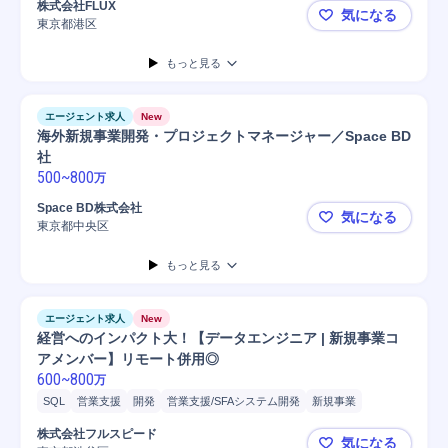
株式会社FLUX
気になる
コンサルタント
システム要件定義
プロダクト開発
戦略提案
東京都港区
ITコンサル
購買/調達
Flux
最新テクノロジー
戦略立案
もっと見る
エージェント求人
New
海外新規事業開発・プロジェクトマネージャー／Space BD
社
500
~
800
万
Space BD株式会社
気になる
東京都中央区
海外新規事業
もっと見る
エージェント求人
New
経営へのインパクト大！【データエンジニア | 新規事業コ
アメンバー】リモート併用◎
600
~
800
万
SQL
営業支援
開発
営業支援/SFAシステム開発
新規事業
予算配分
Looker
Google Looker S...
Google BigQuery
成約
株式会社フルスピード
気になる