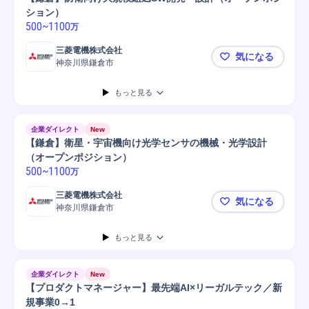
ション）
500
~
1100
万
三菱電機株式会社
気になる
神奈川県鎌倉市
【鎌倉】防
もっと見る
企業ダイレクト
New
【鎌倉】衛星・宇宙機向け光学センサの機械・光学設計
（オープンポジション）
500
~
1100
万
三菱電機株式会社
気になる
神奈川県鎌倉市
【鎌倉】衛
もっと見る
企業ダイレクト
New
【プロダクトマネージャー】最先端AI×リーガルテック／新
規事業0→1