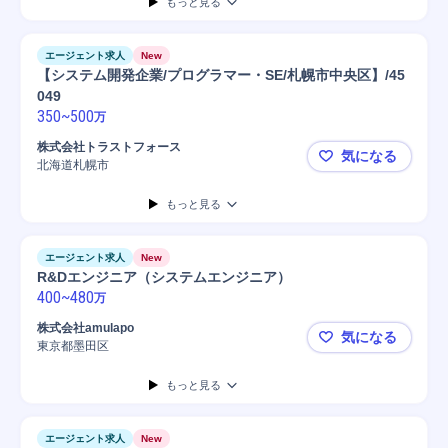
もっと見る
エージェント求人
New
【システム開発企業/プログラマー・SE/札幌市中央区】/45
049
350
~
500
万
株式会社トラストフォース
気になる
北海道札幌市
【システム開
もっと見る
エージェント求人
New
R&Dエンジニア（システムエンジニア）
400
~
480
万
株式会社amulapo
気になる
東京都墨田区
R&Dエン
もっと見る
エージェント求人
New