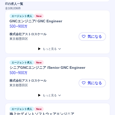
ITの求人一覧
全
108,036
件
エージェント求人
New
GNCエンジニア/ GNC Engineer
500
~
900
万
株式会社アストロスケール
気になる
東京都墨田区
GNCエンジニア
もっと見る
エージェント求人
New
シニアGNCエンジニア /Senior GNC Engineer
500
~
900
万
株式会社アストロスケール
気になる
東京都墨田区
シニアGNCエン
もっと見る
エージェント求人
New
地上セグメントソフトウェアエンジニア