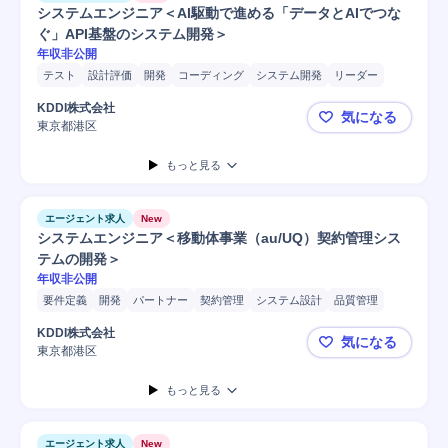
システムエンジニア＜AI駆動で進める「データとAIでつな
ぐ」API基盤のシステム開発＞
年収非公開
テスト
設計評価
開発
コーディング
システム開発
リーダー
要件定義
KDDI株式会社
気になる
東京都港区
システムエン
もっと見る
エージェント求人
New
システムエンジニア＜移動体事業（au/UQ）契約管理シス
テムの開発＞
年収非公開
要件定義
開発
パートナー
契約管理
システム設計
品質管理
デザイン
プロジェクト
リーダー
メンテナンス
マネジメント
KDDI株式会社
気になる
プロジェクトマネジメント
システム開発
担当者
プロセス設計
東京都港区
システムエ
もっと見る
エージェント求人
New