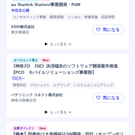
au Starlink Station/事業開発・PdM
年収非公開
コンサルティング業務
購買/調達
トンネル
研修実施
品質管理
設置サポート
建設現場
営業担当
プロジェクト
プロジェクト推進
KDDI株式会社
気になる
スケジュール調整
開発
ヒアリング
LTE
問い合わせ対応
東京都港区
au Starli
工程管理
営業
IoT
安全管理
機器選定
自動車
提案
もっと見る
普通自動車
現地調査
自動車/輸送機器
検証
自動車/輸送機械
要件定義
エージェント求人
New
《神奈川》《SE》決済端末のソフトウェア開発案件推進
【PCO モバイルソリューションズ事業部】
700
~
万
障害対応
プロジェクト
ヒアリング
システムエンジニアリング
開発
マネジメント
プロジェクトマネジメント
ソフトウェア
パナソニック コネクト株式会社
気になる
神奈川県横浜市
《神奈川》
もっと見る
企業ダイレクト
New
【鎌倉】防衛向け大規模組込SW開発・設計（オープンポジ