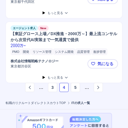
Salesforce
障害対応
AWS
開発
提案書作成
工程管理
クラウド
東京都千代田区
◤日立製作所
コンサルタント
課題/ボトルネック特定
資料作成
Azure
要件定義
もっと見る
メール対応
エージェント求人
New
【東証グロース上場／DX推進・2000万～】最上流コンサル
から次世代AI実装まで一気通貫で提供
2000
~
万
PMO
開発
リソース管理
システム開発
品質管理
進捗管理
システム要件定義
デプロイ
要件定義
コンサルティング業務
株式会社情報戦略テクノロジー
気になる
プロジェクト
PoC
コンサルタント
プロジェクトリーダー
東京都渋谷区
【東証グロー
プロジェクトマネージャー
ロードマップ策定
リスクマネジメント
もっと見る
IT戦略策定
マネジメント
PC/Web
…
…
3
4
5
ページ
4
を表示しています
転職のリクルートダイレクトスカウトTOP
ITの求人一覧