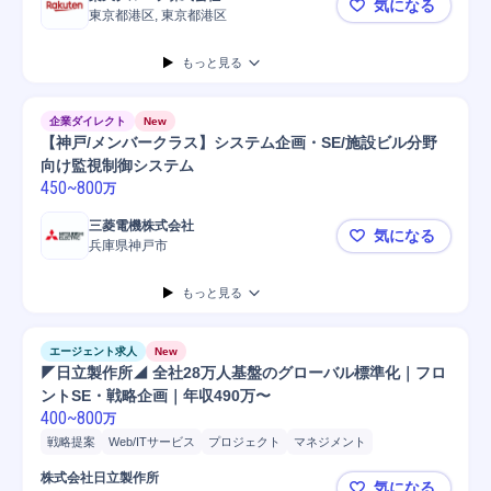
気になる
東京都港区, 東京都港区
【10301
もっと見る
企業ダイレクト
New
【神戸/メンバークラス】システム企画・SE/施設ビル分野
向け監視制御システム
450
~
800
万
三菱電機株式会社
気になる
兵庫県神戸市
【神戸/メ
もっと見る
エージェント求人
New
◤日立製作所◢ 全社28万人基盤のグローバル標準化｜フロ
ントSE・戦略企画｜年収490万〜
400
~
800
万
戦略提案
Web/ITサービス
プロジェクト
マネジメント
コンサルティング業務
SAP
プロジェクトマネジメント
提案
株式会社日立製作所
気になる