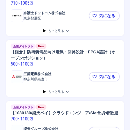
710
~
1005
万
弁護士ドットコム株式会社
気になる
東京都港区
【プロダク
もっと見る
企業ダイレクト
New
【鎌倉】防衛装備品向け電気・回路設計・FPGA設計（オ
ープンポジション）
500
~
1100
万
三菱電機株式会社
気になる
神奈川県鎌倉市
【鎌倉】防
もっと見る
企業ダイレクト
New
【1030130/楽天ペイ】クラウドエンジニア/Sier出身者歓迎
700
~
1100
万
楽天グループ株式会社