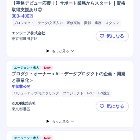
【事務デビュー応援！】サポート業務からスタート｜資格
取得支援あり◎
300
~
400
万
プロジェクト
データ/文字入力
研修実施
撮影
事務
スタッフ
安全管理
書類作成
メール対応
エンジニア株式会社
気になる
東京都世田谷区
【事務デビ
もっと見る
エージェント求人
New
プロダクトオーナー＜AI・データプロダクトの企画・開発
と事業化＞
年収非公開
バリューアップ/モニタリング
プロジェクト
PoC
KPI設定
マネジメント
パートナー
プロダクト開発
開発
GPU
KDDI株式会社
気になる
プロダクトオーナー
クラウド
IoT
モニタリング
東京都港区
プロダクト
もっと見る
エージェント求人
New