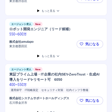
ビッグデータ
データ分析
分析
営業支援/SFAシステム分析
商談
東京都渋谷区
経営へのイ
マーケティング
Google Analytic...
統計解析
データ集計
もっと見る
ダッシュボード作成
Azure
AWS
エージェント求人
New
ロボット開発エンジニア（リード候補）
550
~
600
万
株式会社amulapo
気になる
東京都墨田区
ロボット開
もっと見る
エージェント求人
New
東証プライム上場・IT企業の社内SE✨ZeroTrust・生成AI
導入をリード✨リモート可 6050
400
~
550
万
運用保守
IT戦略策定
セキュリティ対策
社内インフラ整備
システム導入企画立案
プログラミング
ネットワーク
株式会社システムサポートホールディングス
気になる
石川県金沢市
東証プライム