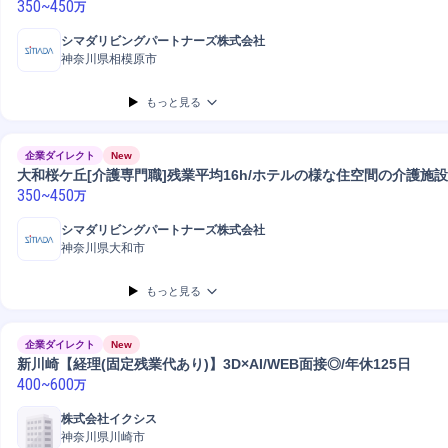
350
~
450
万
シマダリビングパートナーズ株式会社
神奈川県相模原市
もっと見る
企業ダイレクト
New
大和桜ケ丘[介護専門職]残業平均16h/ホテルの様な住空間の介護施設
350
~
450
万
シマダリビングパートナーズ株式会社
神奈川県大和市
もっと見る
企業ダイレクト
New
新川崎【経理(固定残業代あり)】3D×AI/WEB面接◎/年休125日
400
~
600
万
株式会社イクシス
神奈川県川崎市