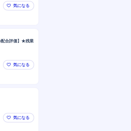
気になる
▼【神奈川県】業務用音響事業のデジタルマーケティン
の配合評価】★残業
気になる
🚗航空機用塗料・自動車防音材でトップ級の「ニット
気になる
タンパク質科学に関連する質量分析の専門性を有する