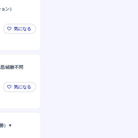
ション）
気になる
【鎌倉】防衛用光学センサ・機器の開発・プロマネ（
意思/経験不問
気になる
【8/19(水)開催Webセミナー】大東建託の営業職を
改善）▼