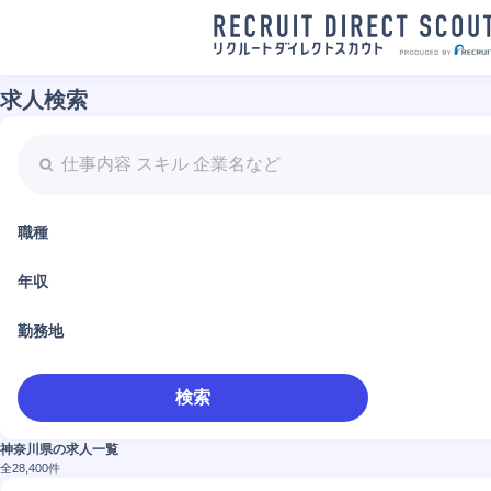
求人検索
職種
年収
勤務地
検索
神奈川県の求人一覧
全
28,400
件