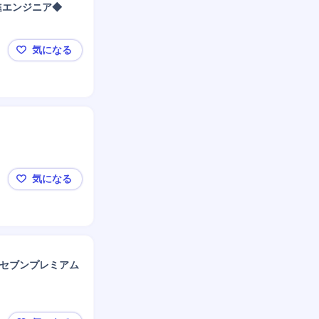
進エンジニア◆
気になる
◆【神奈川県】ヤマハグローバルウェブプラットフォ
気になる
株式会社荏原電産採用/藤沢事業所内の電気設備工事担
／セブンプレミアム