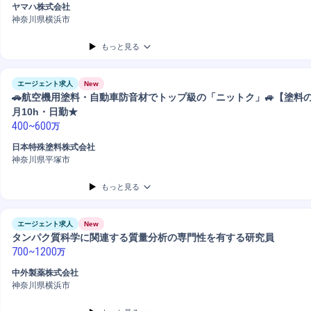
ヤマハ株式会社
神奈川県横浜市
もっと見る
エージェント求人
New
🚗航空機用塗料・自動車防音材でトップ級の「ニットク」🚙【塗料
月10h・日勤★
400
~
600
万
日本特殊塗料株式会社
神奈川県平塚市
もっと見る
エージェント求人
New
タンパク質科学に関連する質量分析の専門性を有する研究員
700
~
1200
万
中外製薬株式会社
神奈川県横浜市