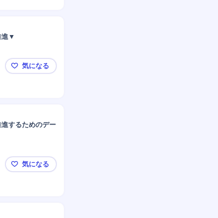
推進▼
気になる
▼【神奈川県】業務用音響事業のソフトウェアライセ
推進するためのデー
気になる
◆【神奈川】ブランディングおよび全社ソーシャルメ