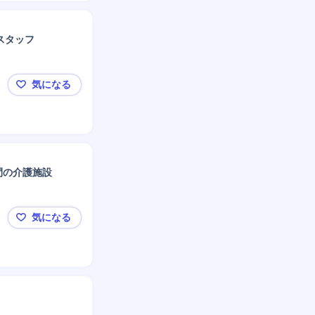
スタッフ
気になる
【神奈川/遺品整理】未経験歓迎！故人とご遺族の想
間の介護施設
気になる
大和桜ケ丘[介護総合職]施設長候補/残業平均16h/