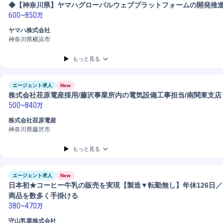
◆【神奈川県】ヤマハグローバルウェブプラットフォームの開発推
600
~
850
万
ヤマハ株式会社
神奈川県横浜市
もっと見る
エージェント求人
New
株式会社荏原電産採用/藤沢事業所内の電気設備工事担当/南関東支店
500
~
840
万
株式会社荏原電産
神奈川県藤沢市
もっと見る
エージェント求人
New
日本初★コーヒー牛乳の販売を実現【製造▼転勤無し】年休126日
商品を数多く手掛ける
380
~
470
万
守山乳業株式会社