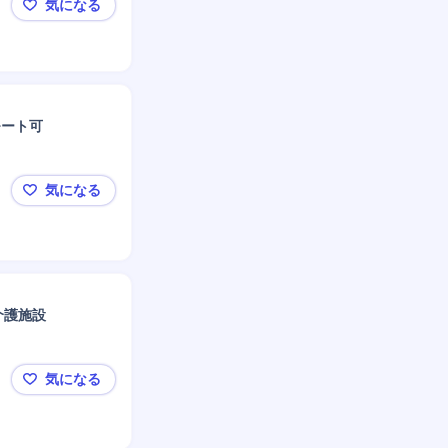
気になる
日本初★コーヒー牛乳の販売を実現【製造▼転勤無し
モート可
気になる
【車載BSE（ブリッジSE）】グローバル開発/日本と
介護施設
気になる
神奈川[介護総合職]施設長候補/残業平均16h/ホテル