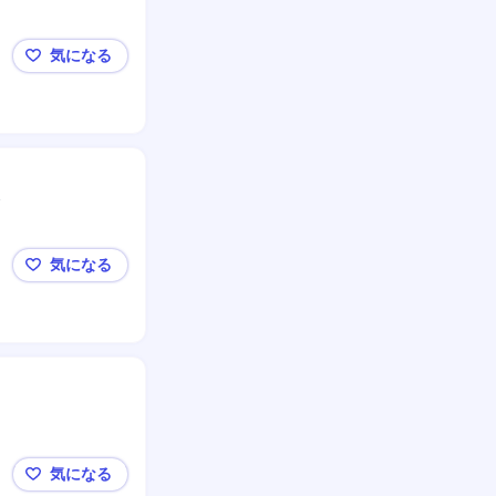
気になる
神奈川[介護専門職]残業平均16h/ホテルの様な住空
気になる
大和桜ケ丘[介護専門職]残業平均16h/ホテルの様な
気になる
新川崎【経理(固定残業代あり)】3D×AI/WEB面接◎/年