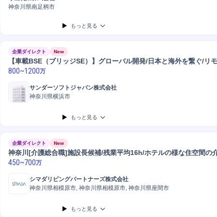
神奈川県南足柄市
もっと見る
企業ダイレクト
New
【車載BSE（ブリッジSE）】グローバル開発/日本と海外を繋ぐ/リ
800
~
1200
万
サンダーソフトジャパン株式会社
神奈川県横浜市
もっと見る
企業ダイレクト
New
神奈川[介護総合職]施設長候補/残業平均16h/ホテルの様な住空間の
450
~
700
万
シマダリビングパートナーズ株式会社
神奈川県相模原市, 神奈川県相模原市, 神奈川県座間市
もっと見る