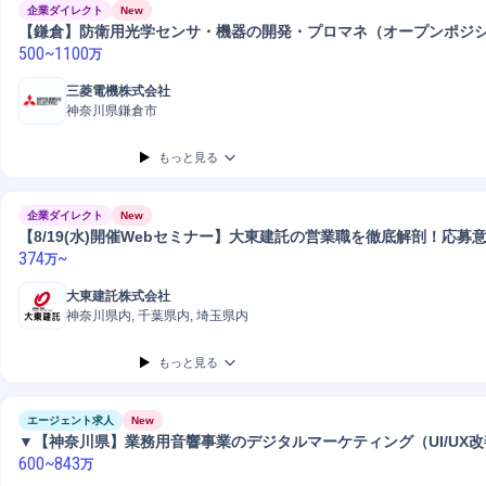
企業ダイレクト
New
【鎌倉】防衛用光学センサ・機器の開発・プロマネ（オープンポジ
500
~
1100
万
三菱電機株式会社
神奈川県鎌倉市
もっと見る
企業ダイレクト
New
【8/19(水)開催Webセミナー】大東建託の営業職を徹底解剖！応募
374
~
万
大東建託株式会社
神奈川県内, 千葉県内, 埼玉県内
もっと見る
エージェント求人
New
▼【神奈川県】業務用音響事業のデジタルマーケティング（UI/UX
600
~
843
万