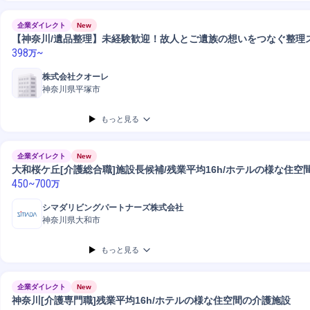
企業ダイレクト
New
【神奈川/遺品整理】未経験歓迎！故人とご遺族の想いをつなぐ整理
398
~
万
株式会社クオーレ
神奈川県平塚市
もっと見る
企業ダイレクト
New
大和桜ケ丘[介護総合職]施設長候補/残業平均16h/ホテルの様な住空
450
~
700
万
シマダリビングパートナーズ株式会社
神奈川県大和市
もっと見る
企業ダイレクト
New
神奈川[介護専門職]残業平均16h/ホテルの様な住空間の介護施設