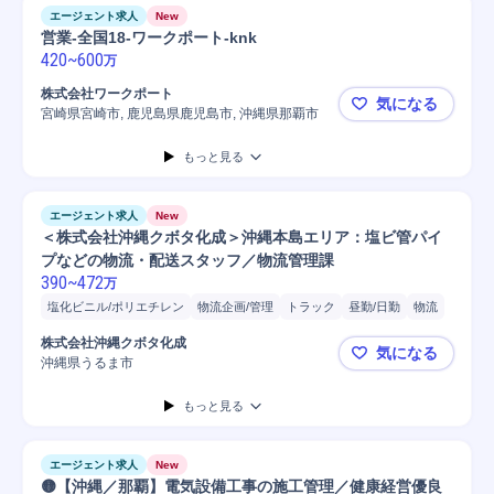
エージェント求人
New
営業-全国18-ワークポート-knk
420
~
600
万
株式会社ワークポート
気になる
宮崎県宮崎市, 鹿児島県鹿児島市, 沖縄県那覇市
営業-全国18
もっと見る
エージェント求人
New
＜株式会社沖縄クボタ化成＞沖縄本島エリア：塩ビ管パイ
プなどの物流・配送スタッフ／物流管理課
390
~
472
万
塩化ビニル/ポリエチレン
物流企画/管理
トラック
昼勤/日勤
物流
フォークリフト
準中型自動車
大型自動車
中型自動車
株式会社沖縄クボタ化成
気になる
沖縄県うるま市
＜株式会社
もっと見る
エージェント求人
New
🟡【沖縄／那覇】電気設備工事の施工管理／健康経営優良