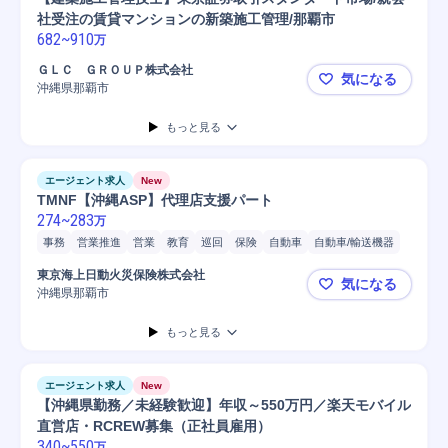
社受注の賃貸マンションの新築施工管理/那覇市
682
~
910
万
ＧＬＣ ＧＲＯＵＰ株式会社
気になる
沖縄県那覇市
【建築施工
もっと見る
エージェント求人
New
TMNF【沖縄ASP】代理店支援パート
274
~
283
万
事務
営業推進
営業
教育
巡回
保険
自動車
自動車/輸送機器
自動車/輸送機械
東京海上日動火災保険株式会社
気になる
沖縄県那覇市
TMNF【沖
もっと見る
エージェント求人
New
【沖縄県勤務／未経験歓迎】年収～550万円／楽天モバイル
直営店・RCREW募集（正社員雇用）
340
~
550
万