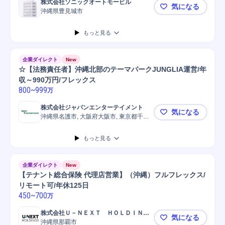
株式会社ソニックオートモービル
気になる
沖縄県豊見城市
【カーライ
もっと見る
企業ダイレクト
New
☆【法務責任者】沖縄北部のテーマパークJUNGLIA運営/年
収～990万円/フレックス
800
~
999
万
株式会社ジャパンエンターテイメント
気になる
沖縄県名護市, 大阪府大阪市, 東京都千代
☆【法務責任
田区
もっと見る
企業ダイレクト
New
【テナント総合保険 代理店営業】（沖縄）フルフレックス/
リモート可/年休125日
450
~
700
万
株式会社Ｕ－ＮＥＸＴ ＨＯＬＤＩＮＧ
気になる
Ｓ
沖縄県那覇市
【テナント総