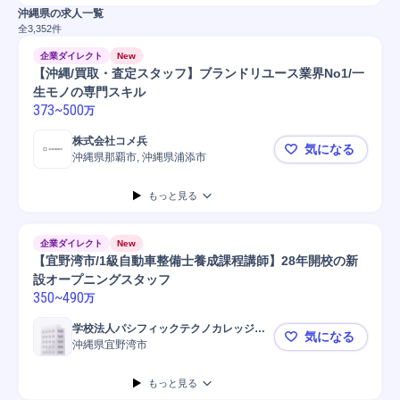
沖縄県の求人一覧
全
3,352
件
企業ダイレクト
New
【沖縄/買取・査定スタッフ】ブランドリユース業界No1/一
生モノの専門スキル
373
~
500
万
株式会社コメ兵
気になる
沖縄県那覇市, 沖縄県浦添市
【沖縄/買
もっと見る
企業ダイレクト
New
【宜野湾市/1級自動車整備士養成課程講師】28年開校の新
設オープニングスタッフ
350
~
490
万
学校法人パシフィックテクノカレッジ学
気になる
園
沖縄県宜野湾市
【宜野湾市
もっと見る