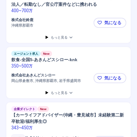
法人／転勤なし／官公庁案件などに携われる
400
~
700
万
株式会社鈴鹿
気になる
沖縄県那覇市
🟡【沖縄
もっと見る
エージェント求人
New
飲食-全国5-あきんどスシロー-knk
350
~
500
万
株式会社あきんどスシロー
気になる
岡山県倉敷市, 沖縄県那覇市, 岩手県盛岡市
飲食-全国5
もっと見る
企業ダイレクト
New
【カーライフアドバイザー/沖縄・豊見城市】未経験第二新
卒歓迎/福利厚生◎
343
~
450
万