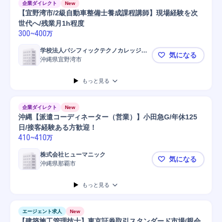
企業ダイレクト
New
【宜野湾市/2級自動車整備士養成課程講師】現場経験を次
世代へ/残業月1h程度
300
~
400
万
学校法人パシフィックテクノカレッジ学
気になる
園
沖縄県宜野湾市
【宜野湾市/
もっと見る
企業ダイレクト
New
沖縄【派遣コーディネーター（営業）】小田急G/年休125
日/接客経験ある方歓迎！
410
~
410
万
株式会社ヒューマニック
気になる
沖縄県那覇市
沖縄【派遣コ
もっと見る
エージェント求人
New
【建築施工管理技士】東京証券取引スタンダード市場/親会