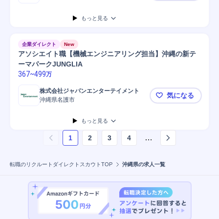
もっと見る
企業ダイレクト
New
アソシエイト職【機械エンジニアリング担当】沖縄の新テ
ーマパークJUNGLIA
367
~
499
万
株式会社ジャパンエンターテイメント
気になる
沖縄県名護市
アソシエイ
もっと見る
…
1
2
3
4
ページ
1
を表示しています
転職のリクルートダイレクトスカウトTOP
沖縄県の求人一覧