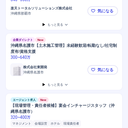
楽天トータルソリューションズ株式会社
気になる
沖縄県那覇市
【沖縄県勤
もっと見る
企業ダイレクト
New
沖縄県名護市【土木施工管理】未経験歓迎/転勤なし/社宅制
度有/資格支援
300
~
640
万
株式会社東開発
気になる
沖縄県名護市
沖縄県名護
もっと見る
エージェント求人
New
【現場管理・責任者候補】宴会インチャージスタッフ（沖
縄県名護市）
320
~
400
万
マネジメント
会場設営
ホテル
現場責任者