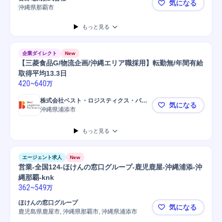
気になる
SCM/生産管理/購買/物流
購買/調達
窓口業務
法人営業
接客
沖縄県那覇市
海・船に仕
顧客折衝
購買調達
もっと見る
企業ダイレクト
New
【三菱食品G/物流企画/沖縄エリア職採用】転勤無/年間有給
取得平均13.3日
420
~
640
万
株式会社ベスト・ロジスティクス・パー
気になる
トナーズ
沖縄県浦添市
【三菱食品G
もっと見る
エージェント求人
New
営業-全国124-ほけんの窓口グループ-鹿児鹿屋-沖縄浦添-沖
縄那覇-knk
362
~
549
万
ほけんの窓口グループ
気になる
鹿児島県鹿屋市, 沖縄県那覇市, 沖縄県浦添市
営業-全国1