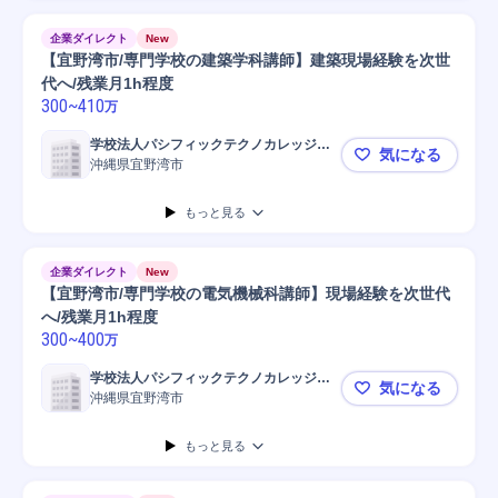
企業ダイレクト
New
【宜野湾市/専門学校の建築学科講師】建築現場経験を次世
代へ/残業月1h程度
300
~
410
万
学校法人パシフィックテクノカレッジ学
気になる
園
沖縄県宜野湾市
【宜野湾市
もっと見る
企業ダイレクト
New
【宜野湾市/専門学校の電気機械科講師】現場経験を次世代
へ/残業月1h程度
300
~
400
万
学校法人パシフィックテクノカレッジ学
気になる
園
沖縄県宜野湾市
【宜野湾市
もっと見る