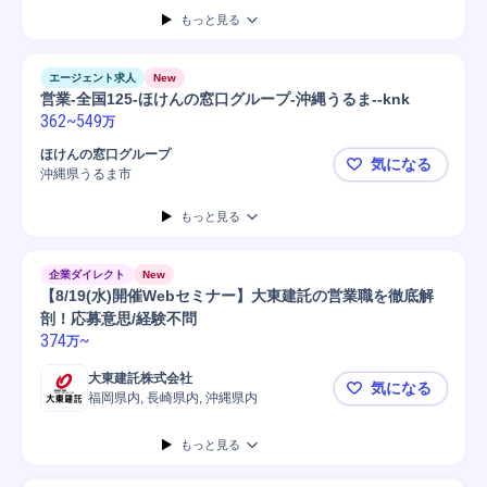
もっと見る
エージェント求人
New
営業-全国125-ほけんの窓口グループ-沖縄うるま--knk
362
~
549
万
ほけんの窓口グループ
気になる
沖縄県うるま市
営業-全国1
もっと見る
企業ダイレクト
New
【8/19(水)開催Webセミナー】大東建託の営業職を徹底解
剖！応募意思/経験不問
374
~
万
大東建託株式会社
気になる
福岡県内, 長崎県内, 沖縄県内
【8/19(
もっと見る