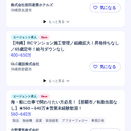
株式会社前田産業ホテルズ
気になる
沖縄県名護市
【現場管理
もっと見る
エージェント求人
New
【沖縄】RCマンション施工管理／組織拡大！昇格待ちなし
／65歳定年！給与ダウンなし
400
~
650
万
GLC建設株式会社
気になる
沖縄県那覇市
【沖縄】R
もっと見る
エージェント求人
New
海・船に仕事で関わりたい方必見！【那覇市／転勤当面な
し】★560～640万★営業未経験歓迎！
560
~
640
万
製品
無線機
提案
新規顧客
アフターフォロー
事業計画
問い合わせ対応
営業
魚群探知機
船舶
レーダー
既存顧客
古野電気株式会社