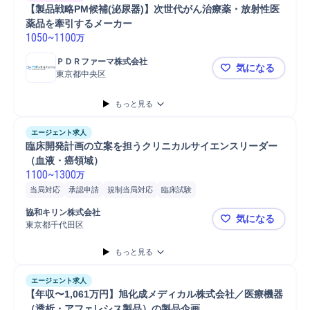
【製品戦略PM候補(泌尿器)】次世代がん治療薬・放射性医
薬品を牽引するメーカー
1050
~
1100
万
ＰＤＲファーマ株式会社
気になる
東京都中央区
【製品戦略
もっと見る
エージェント求人
臨床開発計画の立案を担うクリニカルサイエンスリーダー
（血液・癌領域）
1100
~
1300
万
当局対応
承認申請
規制当局対応
臨床試験
協和キリン株式会社
気になる
東京都千代田区
臨床開発計
もっと見る
エージェント求人
【年収〜1,061万円】旭化成メディカル株式会社／医療機器
（透析・アフェレシス製品）の製品企画