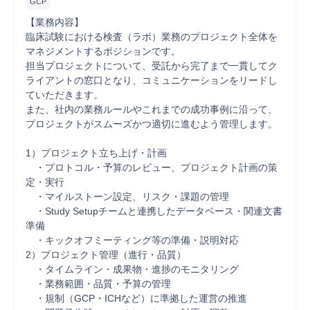
GCP
【業務内容】

臨床試験における検査（ラボ）業務のプロジェクト全体を
マネジメントするポジションです。

担当プロジェクトについて、受託から完了まで一貫してク
ライアントの窓口となり、コミュニケーションをリードし
ていただきます。

また、社内の業務ルールやこれまでの成功事例に沿って、
プロジェクトがスムーズかつ適切に進むよう管理します。

1）プロジェクト立ち上げ・計画

　・プロトコル・予算のレビュー、プロジェクト計画の策
定・実行

　・マイルストーン設定、リスク・課題の管理

　・Study Setupチームと連携したデータベース・関連文書
準備

　・キックオフミーティング等の準備・説明対応

2）プロジェクト管理（進行・品質）

　・タイムライン・成果物・進捗のモニタリング

　・業務範囲・品質・予算の管理

　・規制（GCP・ICHなど）に準拠した運営の推進
