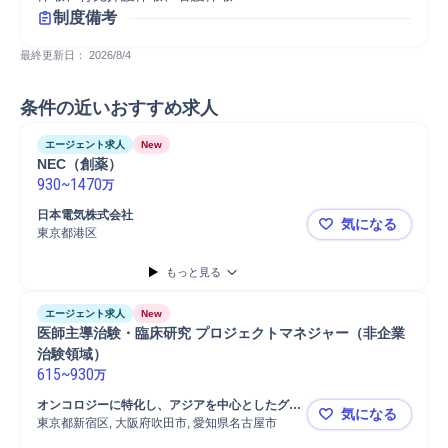
制度備考
最終更新日： 
2026/8/4
条件の近いおすすめ求人
エージェント求人
New
NEC（創薬）
930
~
1470
万
日本電気株式会社
気になる
東京都港区
NEC（創薬
もっと見る
エージェント求人
New
医師主導治験・臨床研究 プロジェクトマネジャー（非企業
治験領域）
615
~
930
万
オンコロジーに特化し、アジアを中心としたグロ
気になる
ーバル展開を進めている優良CRO企業
東京都新宿区, 大阪府吹田市, 愛知県名古屋市
医師主導治