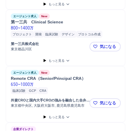
もっと見る
エージェント求人
New
第一三共　Clinical Science
800
~
1400
万
プロジェクト
開発
臨床試験
デザイン
プロトコル作成
第一三共株式会社
気になる
東京都品川区
第一三共 Clin
もっと見る
エージェント求人
New
Remote CRA（Senior/Principal CRA）
650
~
1000
万
臨床試験
GCP
CRA
外資CROと国内大手CROの強みを融合した合弁会
気になる
東京都中央区, 大阪府大阪市, 鹿児島県鹿児島市
社 
Remote CR
もっと見る
企業ダイレクト