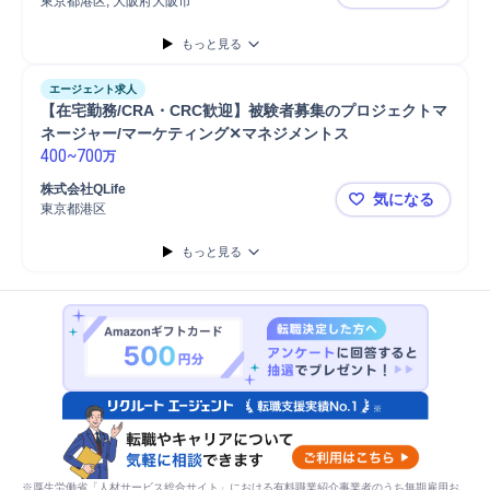
ートするCRO
東京都港区, 大阪府大阪市
PRO（患
もっと見る
エージェント求人
【在宅勤務/CRA・CRC歓迎】被験者募集のプロジェクトマ
ネージャー/マーケティング✕マネジメントス
400
~
700
万
株式会社QLife
気になる
東京都港区
【在宅勤務
もっと見る
※厚生労働省「人材サービス総合サイト」における有料職業紹介事業者のうち無期雇用お