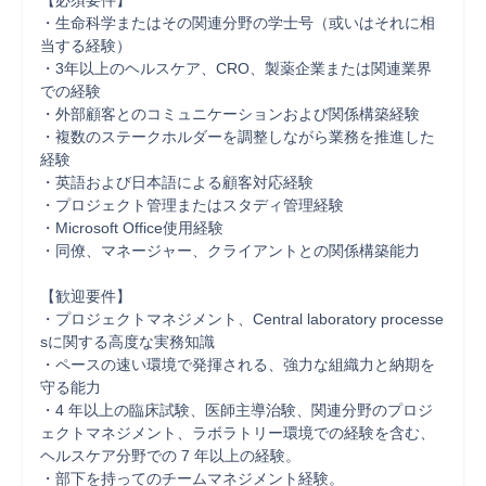
【必須要件】

・生命科学またはその関連分野の学士号（或いはそれに相
当する経験）

・3年以上のヘルスケア、CRO、製薬企業または関連業界
での経験

・外部顧客とのコミュニケーションおよび関係構築経験

・複数のステークホルダーを調整しながら業務を推進した
経験

・英語および日本語による顧客対応経験

・プロジェクト管理またはスタディ管理経験

・Microsoft Office使用経験

・同僚、マネージャー、クライアントとの関係構築能力

【歓迎要件】

・プロジェクトマネジメント、Central laboratory processe
sに関する高度な実務知識

・ペースの速い環境で発揮される、強力な組織力と納期を
守る能力

・4 年以上の臨床試験、医師主導治験、関連分野のプロジ
ェクトマネジメント、ラボラトリー環境での経験を含む、
ヘルスケア分野での 7 年以上の経験。

・部下を持ってのチームマネジメント経験。
