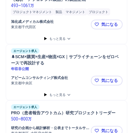
493
~
1061
万
プロジェクトマネジメント
製品
マネジメント
プロジェクト
担当者
血液浄化
製品企画
開発
販売
戦略立案
医療/ヘルスケア
旭化成メディカル株式会社
気になる
マーケティング
病院
医療機器
東京都千代田区
【年収〜1
もっと見る
エージェント求人
🌲SCM×購買×生産×物流×GX｜サプライチェーンをゼロベ
ースで再設計する
年収非公開
アビームコンサルティング株式会社
気になる
東京都中央区
🌲SCM×
もっと見る
エージェント求人
PRO（患者報告アウトカム）研究プロジェクトリーダー
500
~
800
万
研究の企画から統計解析・公表までトータルサポ
気になる