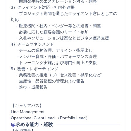
　・問題発生時のエスカレーション対応・調整

3）クライアント対応・社内外連携

　・プロジェクト期間を通じたクライアント窓口としての
対応

　・医療機関・社内・ベンダー等との連携・調整

　・必要に応じた顧客会議のリード・参加

　・入札やソリューション提案などビジネス獲得支援

4）チームマネジメント

　・チームの業務管理、アサイン・指示出し

　・メンバー育成・評価・パフォーマンス管理

　・トレーニング実施および専門性向上の支援

5）改善・レポーティング

　・業務改善の推進（プロセス改善・標準化など）

　・生産性・品質指標の管理および報告

　・進捗・成果報告

【キャリアパス】

Line Management

Operational Client Lead （Portfolio Lead）
求める能力・経験