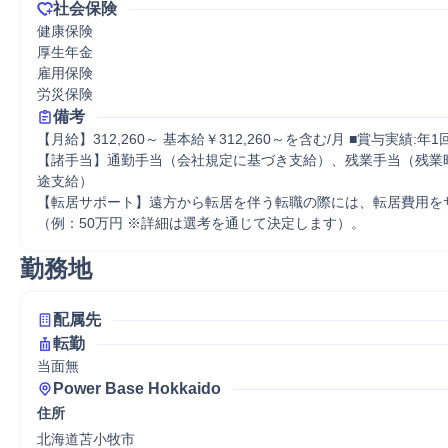
社会保険
健康保険

厚生年金

雇用保険

労災保険
備考
【月給】312,260～ 基本給￥312,260～を含む/月 ■賞与実績:年1
【諸手当】通勤手当（会社規定に基づき支給）、残業手当（残業
途支給）

【転居サポート】遠方から転居を伴う転職の際には、転居費用を
（例：50万円 ※詳細は選考を通じて決定します）。
勤務地
配属先
転勤
当面無
Power Base Hokkaido
住所
北海道苫小牧市