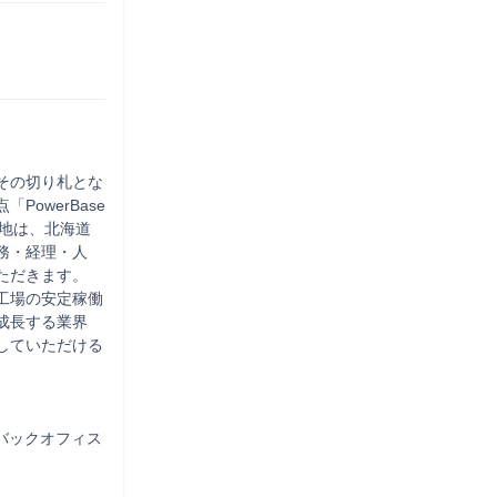
その切り札とな
werBase 
務地は、北海道
務・経理・人
だきます。

工場の安定稼働
成長する業界
していただける
工場バックオフィス