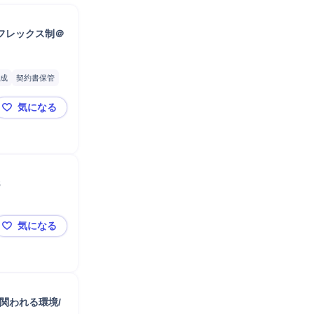
フレックス制＠
成
契約書保管
理
分析
気になる
決算取りまとめ
【総務担当／管理職候補】抜群の待遇・職場環境♪賞与5
8
気になる
【北海道の食を支える安定基盤/総務(人事・経理)/札幌市】/
関われる環境/