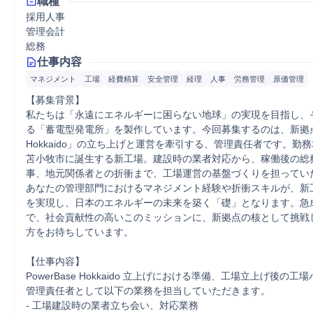
職種
採用人事
管理会計
総務
仕事内容
マネジメント
工場
経費精算
安全管理
経理
人事
労務管理
原価管理
【募集背景】

私たちは「永遠にエネルギーに困らない地球」の実現を目指し、
る「蓄電型発電所」を製作しています。今回募集するのは、新拠点「Po
Hokkaido」の立ち上げと運営を牽引する、管理責任者です。勤
苫小牧市に誕生する新工場。建設時の業者対応から、稼働後の総
事、地元関係者との折衝まで、工場運営の基盤づくりを担っていた
あなたの管理部門におけるマネジメント経験や折衝スキルが、新
を実現し、日本のエネルギーの未来を築く「礎」となります。急
で、社会貢献性の高いこのミッションに、新拠点の核として挑戦
方をお待ちしています。

【仕事内容】

PowerBase Hokkaido 立上げにおける準備、工場立上げ後の
管理責任者として以下の業務を担当していただきます。

‐ 工場建設時の業者立ち会い、対応業務
