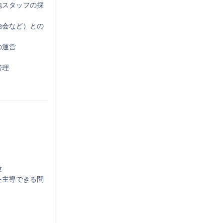
地スタッフの採
治会など）との
運営

理



を主導できる問