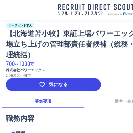
エージェント求人
【北海道苫小牧】東証上場パワーエッ
場立ち上げの管理部責任者候補（総務
理統括）
700
~
1000
万
株式会社パワーエックス
北海道苫小牧市
気になる
募集要項
選考・企
職務内容