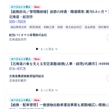
エージェント求人
New
【総務担当／管理職候補】抜群の待遇・職場環境♪賞与5.8ヶ月＊
北海道・紋別市
500
~
700
万
連結事業決算
購買/調達
戦略立案
税務
株主総会対応
資金調達
契約書作
管理職
給与計算
原価計算
予算管理
Microsoft Excel
Microsoft Word
経
紋別バイオマス発電株式会社
財務予測分析
財務部門調整
経理事務
決算処理
月次決算取りまとめ
年次
北海道紋別市
総務部門協業
BIツール
もっと見る
エージェント求人
New
【北海道の食を支える安定基盤/総務(人事・経理)/札幌市】/4499
416
~
431
万
北海道農産物集荷協同組合
北海道札幌市
もっと見る
エージェント求人
New
【総務・配車管理】一般貨物自動車運送事業を展開/幅広い業務に