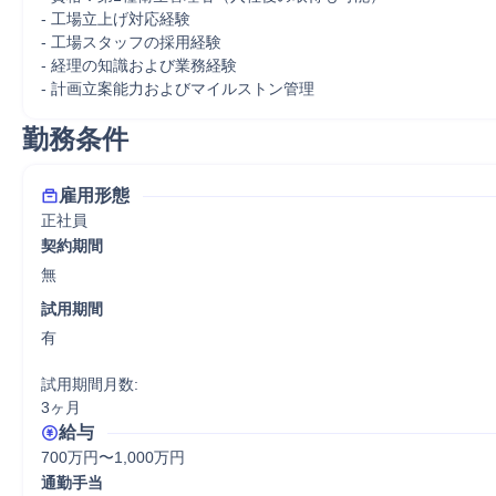
- 工場立上げ対応経験

‐ 工場スタッフの採用経験

‐ 経理の知識および業務経験

‐ 計画立案能力およびマイルストン管理
勤務条件
雇用形態
正社員
契約期間
無
試用期間
有

試用期間月数:

3ヶ月
給与
700万円〜1,000万円
通勤手当