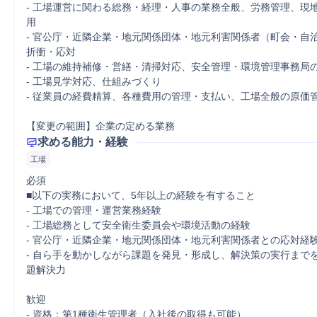
‐ 工場運営に関わる総務・経理・人事の業務全般、労務管理、現
用

‐ 官公庁・近隣企業・地元関係団体・地元利害関係者（町会・自
折衝・応対

‐ 工場の維持補修・営繕・清掃対応、安全管理・環境管理事務局の
‐ 工場見学対応、仕組みづくり

‐ 従業員の経費精算、各種費用の管理・支払い、工場全般の原価管
【変更の範囲】企業の定める業務
求める能力・経験
工場
必須

■以下の実務において、5年以上の経験を有すること

- 工場での管理・運営業務経験

‐ 工場総務として安全衛生委員会や環境活動の経験

‐ 官公庁・近隣企業・地元関係団体・地元利害関係者との応対経験
‐ 自ら手を動かしながら課題を発見・形成し、解決策の実行まで
題解決力

歓迎

- 資格：第1種衛生管理者（入社後の取得も可能）
