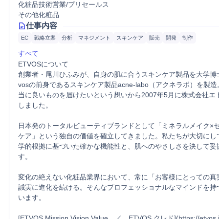
化粧品技術営業/プリセールス
その他化粧品
仕事内容
EC
戦略立案
分析
マネジメント
スキンケア
販売
開発
制作
すべて
ETVOSについて

創業者・尾川ひふみが、自身の肌に合うスキンケア製品を大学博士
vosの前身であるスキンケア製品acne-labo（アクネラボ）を製
当に良いものを届けたいという想いから2007年5月に株式会社エ
しました。

日本発のトータルビューティブランドとして「ミネラルメイク×
ケア」という独自の価値を確立してきました。私たちが大切にし
学的根拠に基づいた確かな機能性と、肌へのやさしさを決して妥
す。

変化の絶えない化粧品業界において、常に「お客様にとっての真
誠実に進化を続ける。そんなプロフェッショナルなマインドを持
います。

[ETVOS Mission Vision Value　／　ETVOS クレド](https://etvos.jp/