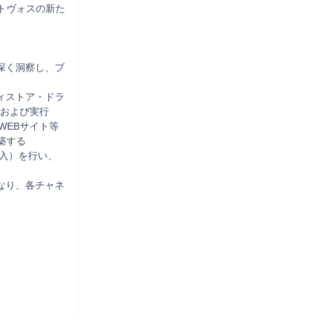
トヴォスの新た
深く洞察し、ブ
ィストア・ドラ
および実行

WEBサイト等
する

購入）を行い、
なり、各チャネ