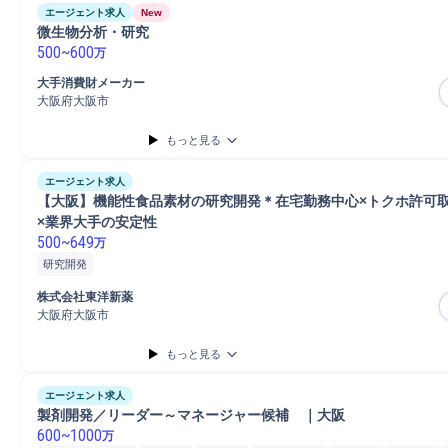
エージェント求人
New
微生物分析・研究
500
~
600
万
大手消費財メーカー
大阪府大阪市
もっと見る
エージェント求人
【大阪】機能性食品素材の研究開発＊在宅勤務中心×トクホ許可取得
×業界大手の安定性
500
~
649
万
研究開発
株式会社東洋新薬
大阪府大阪市
もっと見る
エージェント求人
製剤開発／リーダー～マネージャー候補　｜大阪
600
~
1000
万