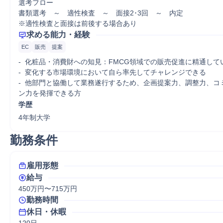
選考フロー

書類選考　～　適性検査　～　面接2･3回　～　内定

※適性検査と面接は前後する場合あり
求める能力・経験
EC
販売
提案
-  化粧品・消費財への知見：FMCG領域での販売促進に精通して
-  変化する市場環境において自ら率先してチャレンジできる

-  他部門と協働して業務遂行するため、企画提案力、調整力、コ
ン力を発揮できる方
学歴
4年制大学
勤務条件
雇用形態
給与
450万円〜715万円
勤務時間
休日・休暇