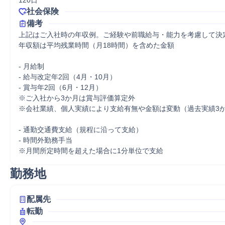
120日
社会保険
備考
上記はご入社時の年収例。ご経験や前職給与・能力を考慮して決定
年収額は平均残業時間（月18時間）を含めた金額

- 月給制

- 給与改定年2回（4月・10月）

- 賞与年2回（6月・12月）

※ご入社から3か月は賞与評価算定外

※会社業績、個人実績により支給有無や金額は変動（過去実績3か
- 通勤交通費支給（規程に沿って支給）

- 時間外勤務手当 

※月間所定時間を超えた場合に1分単位で支給
勤務地
配属先
転勤