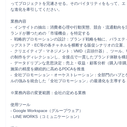
ってプロジェクトを完遂させる。そのバイタリティをもって、エ
な進化を牽引してください。

業務内容

-  インサイトの抽出：消費者心理や行動実態、競合・流通動向を
ランドが勝つための「市場機会」を特定する

-  戦略的プロモーションの設計：ブランド戦略を軸に、バラエテ
ッグストア・EC等の各チャネルを横断する販促シナリオの立案、
-  クリエイティブ・マネジメント：VMD（店頭什器）、ツール、
の制作をディレクションし、全接点で一貫したブランド体験を構築
-  データドリブンな意思決定：売上・収益・顧客分析（購入/非
施策の精度を継続的に高めるPDCAを推進

-  全社プロモーション・オーケストレーション：全部門のハブと
ルの強みを統合した「全社プロモーション」の最適化を主導する

※業務内容の変更範囲：会社の定める業務

使用ツール

- Google Workspace（グループウェア）

- LINE WORKS（コミュニケーション）
