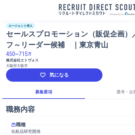
エージェント求人
セールスプロモーション（販促企画）
フ～リーダー候補　｜東京青山
450
~
715
万
株式会社エトヴォス
大阪府大阪市
気になる
募集要項
選考・企
職務内容
職種
化粧品研究開発