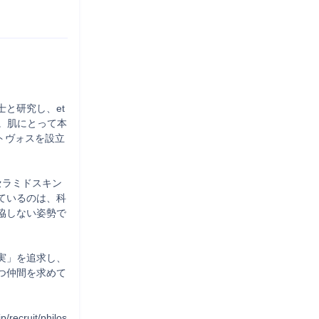
と研究し、et
造。肌にとって本
トヴォスを設立
セラミドスキン
ているのは、科
協しない姿勢で
実」を追求し、
つ仲間を求めて
recruit/philos