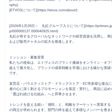
ophy)

[ETVOSについて](https://etvos.com/about/)

[2026年1月28日～　丸紅グループ入りについて](https://prtimes.jp/ma
p/000000137.000040925.html)

丸紅が有するグローバルなネットワークや経営資源を活用し、商
および販売チャネルの拡大を推進します。

ミッション・募集背景

私たちの使命は、エトヴォスのブランド価値をオンライン・オフ
超えて最大化し、ブランドの成長戦略を市場における確かな実績
です。

直営店・バラエティストア・ドラッグストア・EC等多様な接点
者の心に深く刺さるプロモーションを策定・実行し、商品に込め
「選ばれ続ける仕組み」へと昇華させます。

トレンドを捉える鋭い「感性」と、戦略をマーケットへ実装する
の両立が求められます。部門の枠を超えて多様なメンバーを巻き