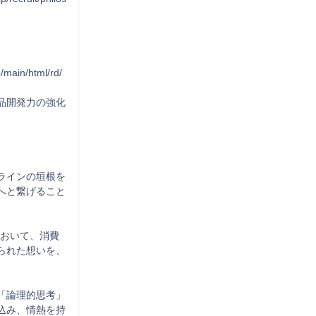
in/html/rd/
品開発力の強化
ラインの垣根を
へと繋げること
において、消費
られた想いを、
「論理的思考」
込み、情熱を持