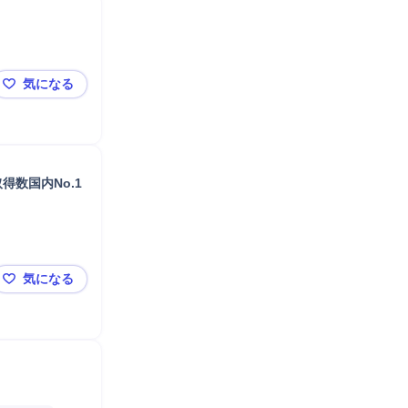
気になる
微生物分析・研究
数国内No.1
気になる
【大阪】機能性食品素材の研究開発＊在宅勤務中心×トク