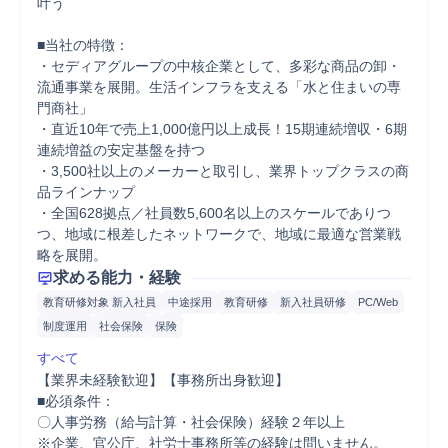
叶う

■当社の特徴：

・セディアグループの中核企業として、多彩な商品の卸・
流通事業を展開。生活インフラを支える「水と住まいの専
門商社」

・直近10年で売上1,000億円以上成長！15期連続増収・6期
連続増益の安定基盤を持つ

・3,500社以上のメーカーと取引し、業界トップクラスの商
品ラインナップ

・全国628拠点／社員数5,600名以上のスケールでありつ
つ、地域に根差したネットワークで、地域に最適な営業戦
略を展開。
求める能力・経験
教育研修対象 新入社員
中途採用
教育研修
新入社員研修
PC/Web
制度運用
社会保険
保険
すべて
【業界未経験歓迎】【事務所出身歓迎】

■必須条件：

〇人事労務（給与計算・社会保険）経験２年以上

※企業、官公庁、社労士事務所等の経験は問いません。
