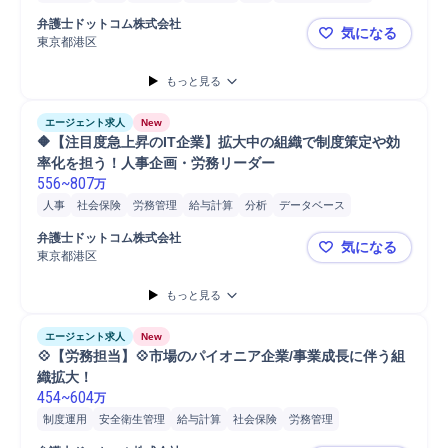
給与計算
労務管理
安全衛生管理
労働基準法
労働安全衛生法
弁護士ドットコム株式会社
気になる
法改正対応
マネジメント
提案
東京都港区
🌟【業界
もっと見る
エージェント求人
New
🔶【注目度急上昇のIT企業】拡大中の組織で制度策定や効
率化を担う！人事企画・労務リーダー
556
~
807
万
人事
社会保険
労務管理
給与計算
分析
データベース
労働安全衛生法
提案
弁護士ドットコム株式会社
気になる
東京都港区
🔶【注目
もっと見る
エージェント求人
New
💠【労務担当】💠市場のパイオニア企業/事業成長に伴う組
織拡大！
454
~
604
万
制度運用
安全衛生管理
給与計算
社会保険
労務管理
Microsoft Excel