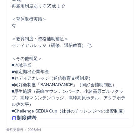
再雇用制度あり※65歳まで

＜育休取得実績＞

有

＜教育制度・資格補助補足＞

セディアカレッジ（研修、通信教育） 他

＜その他補足＞

■地域手当

■確定拠出企業年金

■セディアカレッジ（通信教育支援制度）

■同好会制度「BANANADANCE」（同好会補助制度）

■厚生施設（高峰マウンテンパーク、小諸高原ゴルフクラ
ブ、高峰マウンテンロッジ、高峰高原ホテル、アクアホテ
ル佐久平）

■Challenge SEDIA Cup（社員のチャレンジへの出資制度）
制度備考
最終更新日： 
2026/6/4