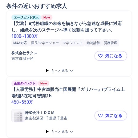
条件の近いおすすめ求人
エージェント求人
New
【労務】■労務組織の未来を描きながら急速な成長に対応
し、組織を次のステージへ導く役割を担って下さい。
1000
~
1300
万
M&A対応
課長/マネージャー
マネジメント
給与計算
労務管理
マネージャー
課長
体制構築
データ分析
社会保険
分析
管理職
株式会社ラクス
気になる
人事
東京都渋谷区
【労務】■
もっと見る
企業ダイレクト
New
【人事労務】中古車販売全国展開『ガリバー』/プライム上
場/週3在宅可/残業1h
450
~
550
万
株式会社ＩＤＯＭ
気になる
東京都港区, 千葉県千葉市
【人事労務】
もっと見る