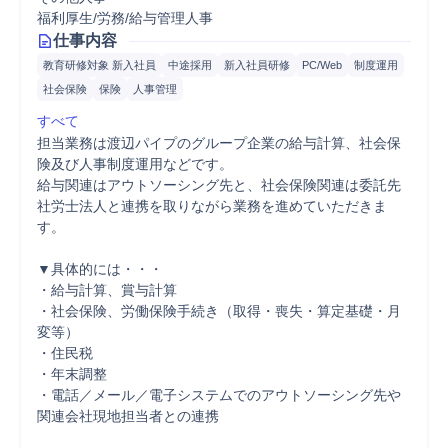
福利厚生/労務/給与管理人事
仕事内容
教育研修対象 新入社員
中途採用
新入社員研修
PC/Web
制度運用
社会保険
保険
人事管理
すべて
担当業務は渡辺パイプのグループ企業の給与計算、社会保
険及び人事制度運用などです。

給与関連はアウトソーシング先と、社会保険関連は委託先
社労士法人と連携を取りながら業務を進めていただきま
す。

▼具体的には・・・

・給与計算、賞与計算

・社会保険、労働保険手続き（取得・喪失・算定基礎・月
変等）

・住民税

・年末調整

・電話／メール／電子システムでのアウトソーシング先や
関連会社現地担当者との連携
