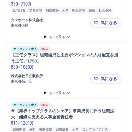
350
~
710
万
給与計算
労務管理
制度構築
人事
衛生管理
保険
社会保険
人事管理
人事管理システム
現場スタッフ労務管理
タマホーム株式会社
気になる
労務トラブル対応
労務問題対応
企画担当
企画立案
社会保険手続
東京都港区
【東京／人
入社手続
安全衛生管理
入退社手続
新規人事制度構築
もっと見る
グローバル人事制度企画/改定
トラブル対応
スタッフ
Microsoft Excel
エージェント求人
New
【主任クラス】組織編成と主要ポジションの人財配置を担
う主任／17901
830
~
1080
万
株式会社日立製作所
気になる
東京都品川区
【主任クラ
もっと見る
エージェント求人
New
🌟【業界トップクラスのシェア】事業成長に伴う組織拡
大！組織を支える人事企画責任者
811
~
1201
万
組織開発
分析
戦略立案
戦略提案
人事
コンプライアンス