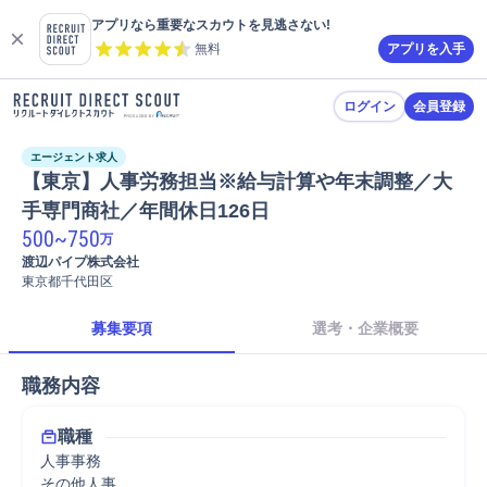
アプリなら重要なスカウトを見逃さない!
無料
アプリを入手
ログイン
会員登録
エージェント求人
【東京】人事労務担当※給与計算や年末調整／大
手専門商社／年間休日126日
500
~
750
万
渡辺パイプ株式会社
東京都千代田区
募集要項
選考・企業概要
職務内容
職種
人事事務
その他人事