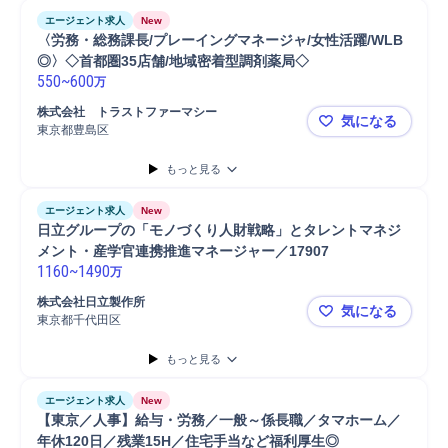
エージェント求人
New
〈労務・総務課長/プレーイングマネージャ/女性活躍/WLB
◎〉◇首都圏35店舗/地域密着型調剤薬局◇
550
~
600
万
株式会社　トラストファーマシー
気になる
東京都豊島区
〈労務・総務
もっと見る
エージェント求人
New
日立グループの「モノづくり人財戦略」とタレントマネジ
メント・産学官連携推進マネージャー／17907
1160
~
1490
万
株式会社日立製作所
気になる
東京都千代田区
日立グルー
もっと見る
エージェント求人
New
【東京／人事】給与・労務／一般～係長職／タマホーム／
年休120日／残業15H／住宅手当など福利厚生◎