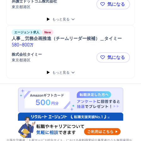
弁護士ドットコム株式会社
気になる
東京都港区
💠【労務担
もっと見る
エージェント求人
New
人事＿労務企画推進（チームリーダー候補）＿タイミー
580
~
800
万
株式会社タイミー
気になる
東京都港区
人事＿労務
もっと見る
※厚生労働省「人材サービス総合サイト」における有料職業紹介事業者のうち無期雇用お