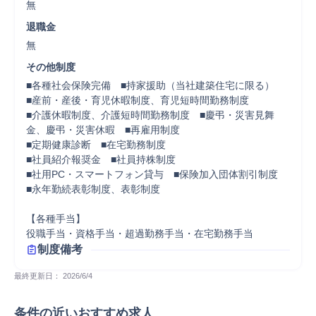
無
退職金
無
その他制度
■各種社会保険完備　■持家援助（当社建築住宅に限る）

■産前・産後・育児休暇制度、育児短時間勤務制度　

■介護休暇制度、介護短時間勤務制度　■慶弔・災害見舞
金、慶弔・災害休暇　■再雇用制度

■定期健康診断　■在宅勤務制度

■社員紹介報奨金　■社員持株制度

■社用PC・スマートフォン貸与　■保険加入団体割引制度

■永年勤続表彰制度、表彰制度

【各種手当】

役職手当・資格手当・超過勤務手当・在宅勤務手当
制度備考
最終更新日： 
2026/6/4
条件の近いおすすめ求人