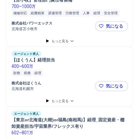
【苫小牧】管理部門責任者候補
700
~
1000
万
補修対応
経費精算
原価管理
労務管理
人事
経理
安全管理
工場
衛生管理
スタッフ
株式会社パワーエックス
気になる
北海道苫小牧市
【苫小牧】
もっと見る
エージェント求人
【ほくうん】経理担当
400
~
600
万
財務
税務
経理
株式会社ほくうん
気になる
北海道札幌市
【ほくうん
もっと見る
エージェント求人
【東京or北海道(大樹)or福島(南相馬)】経理_固定資産・棚
卸資産担当/宇宙業界/フレックス有り
602
~
801
万