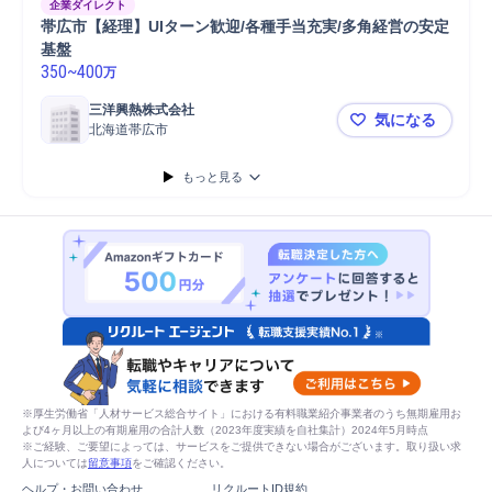
企業ダイレクト
帯広市【経理】UIターン歓迎/各種手当充実/多角経営の安定
基盤
350
~
400
万
三洋興熱株式会社
気になる
北海道帯広市
帯広市【経理
もっと見る
※厚生労働省「人材サービス総合サイト」における有料職業紹介事業者のうち無期雇用お
よび4ヶ月以上の有期雇用の合計人数（2023年度実績を自社集計）2024年5月時点
※ご経験、ご要望によっては、サービスをご提供できない場合がございます。取り扱い求
人については
留意事項
をご確認ください。
ヘルプ・お問い合わせ
リクルートID規約