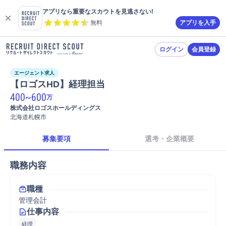
アプリなら重要なスカウトを見逃さない!
無料
アプリを入手
ログイン
会員登録
エージェント求人
【ロゴスHD】経理担当
400
~
600
万
株式会社ロゴスホールディングス
北海道札幌市
募集要項
選考・企業概要
職務内容
職種
管理会計
仕事内容
経理