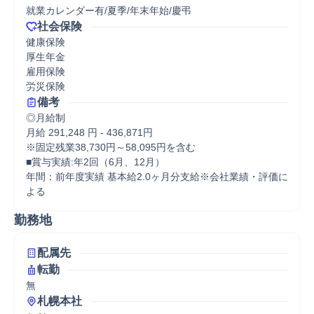
就業カレンダー有/夏季/年末年始/慶弔
社会保険
健康保険

厚生年金

雇用保険

労災保険
備考
◎月給制

月給 291,248 円 - 436,871円

※固定残業38,730円～58,095円を含む

■賞与実績:年2回（6月、12月）　

年間：前年度実績 基本給2.0ヶ月分支給※会社業績・評価に
よる
勤務地
配属先
転勤
無
札幌本社