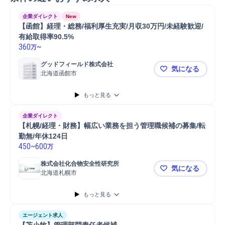
企業ダイレクト
New
【函館】経理・総務/福利厚生充実/月収30万円/未経験歓迎/
有給取得率90.5%
360
~
万
グッドフィールド株式会社
気になる
北海道函館市
【函館】経理
もっと見る
企業ダイレクト
【札幌/経理・財務】幅広い業務を担う管理職候補の募集/転
勤無/年休124日
450
~
600
万
株式会社化合物安全性研究所
気になる
北海道札幌市
【札幌/経理
もっと見る
エージェント求人