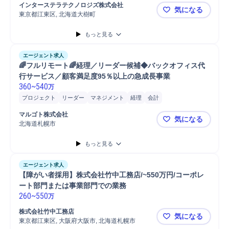
インターステラテクノロジズ株式会社
気になる
東京都江東区, 北海道大樹町
【東京or北
もっと見る
エージェント求人
🌈フルリモート🌈経理／リーダー候補◆バックオフィス代
行サービス／顧客満足度95％以上の急成長事業
360
~
540
万
プロジェクト
リーダー
マネジメント
経理
会計
プロジェクト推進
提案
資料作成
サービス提供
経費精算
請求
マルゴト株式会社
気になる
顧客折衝
請求書管理
請求書発行
マニュアル作成
金
北海道札幌市
🌈フルリ
チームリーダー
接客
BPO
営業
もっと見る
エージェント求人
【障がい者採用】株式会社竹中工務店/~550万円/コーポレ
ート部門または事業部門での業務
260
~
550
万
株式会社竹中工務店
気になる
東京都江東区, 大阪府大阪市, 北海道札幌市
【障がい者採