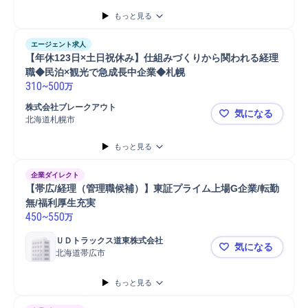
もっと見る
エージェント求人
【年休123日×土日祝休み】仕組みづくりから関われる経理
職◆民泊×観光で急成長中企業◆札幌
310
~
500
万
株式会社ブレークアウト
気になる
北海道札幌市
【年休12
もっと見る
企業ダイレクト
【帯広/経理（管理職候補）】東証プライム上場G企業/転勤
無/福利厚生充実
450
~
550
万
ＵＤトラックス道東株式会社
気になる
北海道帯広市
【帯広/経
もっと見る