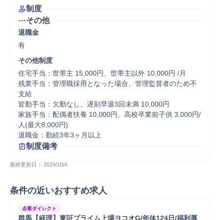
制度
その他
退職金
有
その他制度
住宅手当：世帯主 15,000円、世帯主以外 10,000円 /月

残業手当：管理職採用となった場合、管理監督者のため不
支給

皆勤手当：欠勤なし、遅刻早退3回未満 10,000円

家族手当：配偶者扶養 10,000円、高校卒業前子供 3,000円/
人(最大8,000円)

退職金：勤続3年3ヶ月以上
制度備考
最終更新日： 
2024/10/4
条件の近いおすすめ求人
企業ダイレクト
群馬【経理】東証プライム上場ヨコオG/年休124日/福利厚