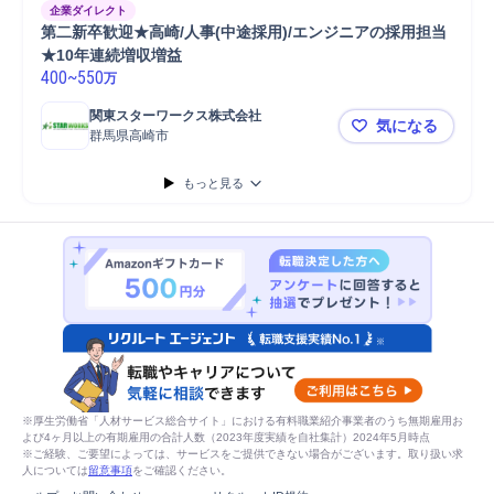
企業ダイレクト
第二新卒歓迎★高崎/人事(中途採用)/エンジニアの採用担当
★10年連続増収増益
400
~
550
万
関東スターワークス株式会社
気になる
群馬県高崎市
第二新卒歓迎
もっと見る
※厚生労働省「人材サービス総合サイト」における有料職業紹介事業者のうち無期雇用お
よび4ヶ月以上の有期雇用の合計人数（2023年度実績を自社集計）2024年5月時点
※ご経験、ご要望によっては、サービスをご提供できない場合がございます。取り扱い求
人については
留意事項
をご確認ください。