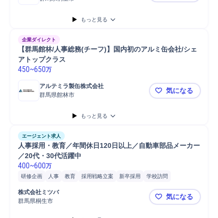
もっと見る
企業ダイレクト
【群馬館林/人事総務(チーフ)】国内初のアルミ缶会社/シェ
アトップクラス
450
~
650
万
アルテミラ製缶株式会社
気になる
群馬県館林市
【群馬館林/
もっと見る
エージェント求人
人事採用・教育／年間休日120日以上／自動車部品メーカー
／20代・30代活躍中
400
~
600
万
研修企画
人事
教育
採用戦略立案
新卒採用
学校訪問
株式会社ミツバ
気になる
群馬県桐生市
人事採用・教