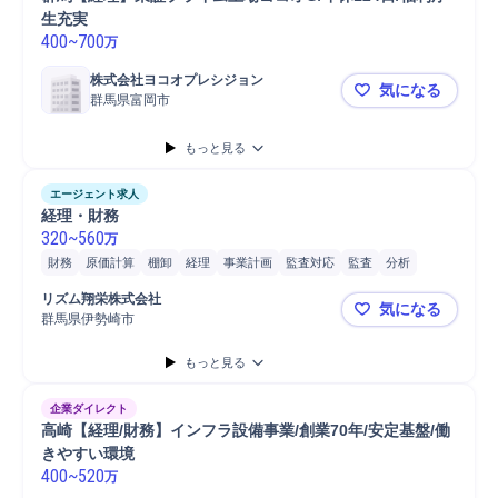
生充実
400
~
700
万
株式会社ヨコオプレシジョン
気になる
群馬県富岡市
群馬【経理】
もっと見る
エージェント求人
経理・財務
320
~
560
万
財務
原価計算
棚卸
経理
事業計画
監査対応
監査
分析
業務監査
リズム翔栄株式会社
気になる
群馬県伊勢崎市
経理・財務
もっと見る
企業ダイレクト
高崎【経理/財務】インフラ設備事業/創業70年/安定基盤/働
きやすい環境
400
~
520
万