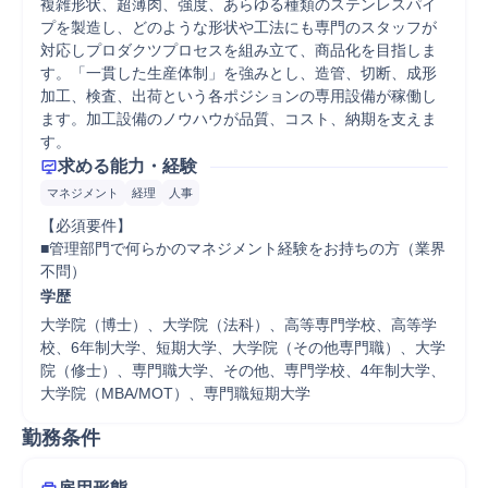
複雑形状、超薄肉、強度、あらゆる種類のステンレスパイ
プを製造し、どのような形状や工法にも専門のスタッフが
対応しプロダクツプロセスを組み立て、商品化を目指しま
す。「一貫した生産体制」を強みとし、造管、切断、成形
加工、検査、出荷という各ポジションの専用設備が稼働し
ます。加工設備のノウハウが品質、コスト、納期を支えま
す。
求める能力・経験
マネジメント
経理
人事
【必須要件】

■管理部門で何らかのマネジメント経験をお持ちの方（業界
不問）
学歴
大学院（博士）、大学院（法科）、高等専門学校、高等学
校、6年制大学、短期大学、大学院（その他専門職）、大学
院（修士）、専門職大学、その他、専門学校、4年制大学、
大学院（MBA/MOT）、専門職短期大学
勤務条件