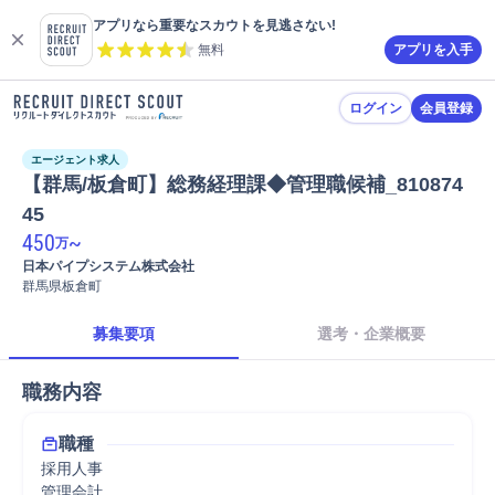
アプリなら重要なスカウトを見逃さない!
無料
アプリを入手
ログイン
会員登録
エージェント求人
【群馬/板倉町】総務経理課◆管理職候補_810874
45
450
~
万
日本パイプシステム株式会社
群馬県板倉町
募集要項
選考・企業概要
職務内容
職種
採用人事
管理会計