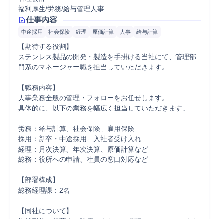
福利厚生/労務/給与管理人事
仕事内容
中途採用
社会保険
経理
原価計算
人事
給与計算
【期待する役割】

ステンレス製品の開発・製造を手掛ける当社にて、管理部
門系のマネージャー職を担当していただきます。

【職務内容】

人事業務全般の管理・フォローをお任せします。

具体的に、以下の業務を幅広く担当していただきます。

労務：給与計算、社会保険、雇用保険

採用：新卒・中途採用、入社者受け入れ

経理：月次決算、年次決算、原価計算など

総務：役所への申請、社員の窓口対応など

【部署構成】

総務経理課：2名

【同社について】
