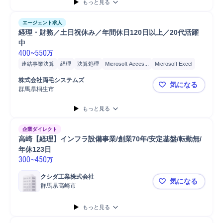
もっと見る
エージェント求人
経理・財務／土日祝休み／年間休日120日以上／20代活躍
中
400
~
550
万
連結事業決算
経理
決算処理
Microsoft Acces...
Microsoft Excel
株式会社両毛システムズ　
気になる
群馬県桐生市
経理・財務／
もっと見る
企業ダイレクト
高崎【経理】インフラ設備事業/創業70年/安定基盤/転勤無/
年休123日
300
~
450
万
クシダ工業株式会社
気になる
群馬県高崎市
高崎【経理】
もっと見る