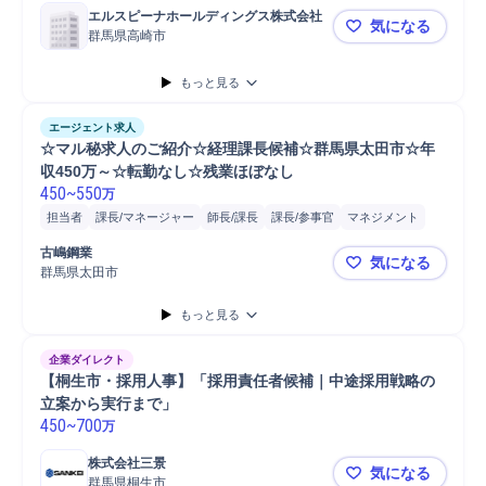
エルスピーナホールディングス株式会社
気になる
群馬県高崎市
高崎【経理/
もっと見る
エージェント求人
☆マル秘求人のご紹介☆経理課長候補☆群馬県太田市☆年
収450万～☆転勤なし☆残業ほぼなし
450
~
550
万
担当者
課長/マネージャー
師長/課長
課長/参事官
マネジメント
進捗管理
財務
課長
経理
古嶋鋼業
気になる
群馬県太田市
☆マル秘求
もっと見る
企業ダイレクト
【桐生市・採用人事】「採用責任者候補｜中途採用戦略の
立案から実行まで」
450
~
700
万
株式会社三景
気になる
群馬県桐生市
【桐生市・