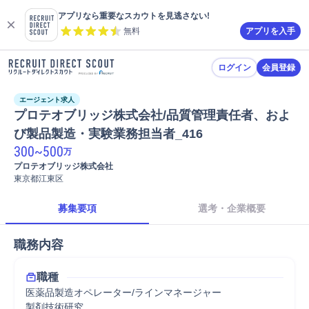
アプリなら重要なスカウトを見逃さない!
無料
アプリを入手
ログイン
会員登録
エージェント求人
プロテオブリッジ株式会社/品質管理責任者、およ
び製品製造・実験業務担当者_416
300
~
500
万
プロテオブリッジ株式会社
東京都江東区
募集要項
選考・企業概要
職務内容
職種
医薬品製造オペレーター/ラインマネージャー
製剤技術研究