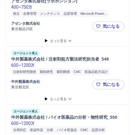
アゼンタ株式会社(ラボポジション)
400
~
750
万
発注
在庫管理
メンテナンス
品質管理
Microsoft Power...
Microsoft Excel
Microsoft Word
PC
アゼンタ株式会社
気になる
東京都品川区
アゼンタ株式
もっと見る
エージェント求人
中外製薬株式会社 / 注射剤処方製法研究担当者_548
600
~
1200
万
注射剤研究開発
製剤研究
製剤開発
CMC
医薬品処方設計
製剤スケールアップ
製剤プロセス開発
物性分析研究
物性分析試験
中外製薬株式会社
気になる
抗体医薬品
修士採用
博士採用
東京都北区
中外製薬株式
もっと見る
エージェント求人
中外製薬株式会社 / バイオ医薬品の分析・物性研究_550
600
~
1200
万
当局対応
承認申請
分析
バイオ医薬品
CMC
品質分析