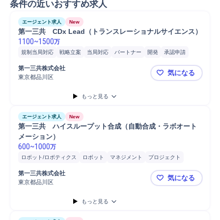
条件の近いおすすめ求人
エージェント求人
New
第一三共　CDx Lead（トランスレーショナルサイエンス）
1100
~
1500
万
規制当局対応
戦略立案
当局対応
パートナー
開発
承認申請
がん
診断薬
検証
第一三共株式会社
気になる
東京都品川区
第一三共 C
もっと見る
エージェント求人
New
第一三共　ハイスループット合成（自動合成・ラボオート
メーション）
600
~
1000
万
ロボット/ロボティクス
ロボット
マネジメント
プロジェクト
有機合成/無機合成
チームリーダー
プロジェクトマネジメント
第一三共株式会社
気になる
ソフトウェア
Python
東京都品川区
第一三共 
もっと見る