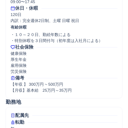
09:00〜17:45
休日・休暇
120日

内訳：完全週休2日制、土曜 日曜 祝日
有給休暇
・１０～２０日、勤続年数による

・特別休暇を３日間付与（初年度は入社月による） 
社会保険
健康保険

厚生年金

雇用保険

労災保険
備考
【年収 】 300万円 ~ 500万円

【月収】基本給　25万円～35万円　
勤務地
配属先
転勤