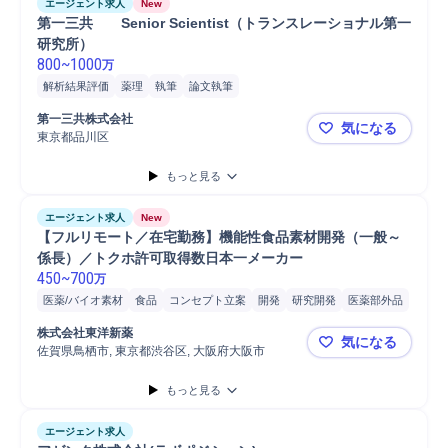
エージェント求人
New
第一三共　　Senior Scientist（トランスレーショナル第一
研究所）
800
~
1000
万
解析結果評価
薬理
執筆
論文執筆
第一三共株式会社
気になる
東京都品川区
第一三共 S
もっと見る
エージェント求人
New
【フルリモート／在宅勤務】機能性食品素材開発（一般～
係長）／トクホ許可取得数日本一メーカー
450
~
700
万
医薬/バイオ素材
食品
コンセプト立案
開発
研究開発
医薬部外品
医薬
新薬
機能性原料研究開発
機能性原料
特保食品研究開発
株式会社東洋新薬
気になる
特保食品
研究テーマ設定
研究職担当
安全管理
企画立案
佐賀県鳥栖市, 東京都渋谷区, 大阪府大阪市
【フルリモ
マーケティング
もっと見る
エージェント求人