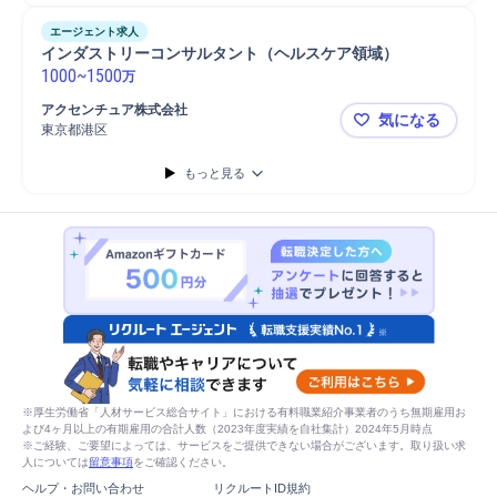
エージェント求人
インダストリーコンサルタント（ヘルスケア領域）
1000
~
1500
万
アクセンチュア株式会社
気になる
東京都港区
インダスト
もっと見る
※厚生労働省「人材サービス総合サイト」における有料職業紹介事業者のうち無期雇用お
よび4ヶ月以上の有期雇用の合計人数（2023年度実績を自社集計）2024年5月時点
※ご経験、ご要望によっては、サービスをご提供できない場合がございます。取り扱い求
人については
留意事項
をご確認ください。
ヘルプ・お問い合わせ
リクルートID規約