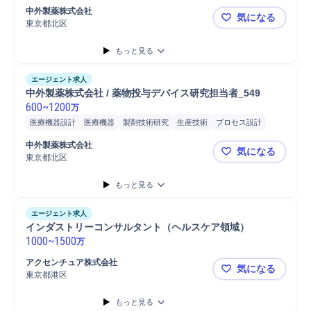
物性分析研究
バイオ医薬品研究開発
バイオ医薬品品質管理
中外製薬株式会社
気になる
品質管理
技術開発
新技術開発
解析結果評価
プロジェクト
東京都北区
中外製薬株式
課題設定
研究開発
医薬品分析
修士採用
博士採用
もっと見る
エージェント求人
中外製薬株式会社 / 薬物投与デバイス研究担当者_549 
600
~
1200
万
医療機器設計
医療機器
製剤技術研究
生産技術
プロセス設計
工程設計
製品開発
設計評価
バリデーション管理
修士採用
中外製薬株式会社
気になる
博士採用
東京都北区
中外製薬株式
もっと見る
エージェント求人
インダストリーコンサルタント（ヘルスケア領域）
1000
~
1500
万
アクセンチュア株式会社
気になる
東京都港区
インダスト
もっと見る