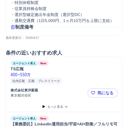
・特別休暇制度

・従業員持株会制度

・選択型確定拠出年金制度（選択型DC）

・通勤交通費（1日5,000円、1ヵ月10万円を上限に支給）
制度備考
最終更新日： 
2026/4/17
条件の近いおすすめ求人
エージェント求人
New
TS広報
400
~
550
万
社内広報
広報
プレスリリース
株式会社東洋新薬
気になる
東京都渋谷区
TS広報
もっと見る
エージェント求人
New
【業務委託】LinkedIn運用担当/宇宙×AI×防衛／フルリモ可