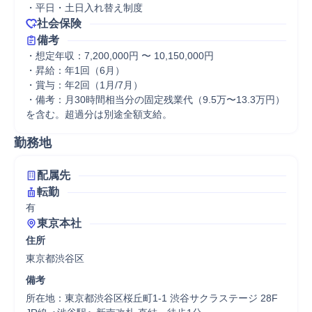
・平日・土日入れ替え制度
社会保険
備考
・想定年収：7,200,000円 〜 10,150,000円

・昇給：年1回（6月）

・賞与：年2回（1月/7月）

・備考：月30時間相当分の固定残業代（9.5万〜13.3万円）
を含む。超過分は別途全額支給。
勤務地
配属先
転勤
有
東京本社
住所
東京都渋谷区
備考
所在地：東京都渋谷区桜丘町1-1 渋谷サクラステージ 28F
