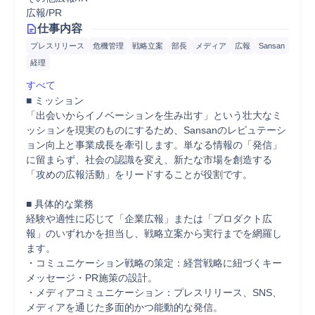
広報/PR
仕事内容
プレスリリース
危機管理
戦略立案
部長
メディア
広報
Sansan
経理
すべて
■ ミッション

「出会いからイノベーションを生み出す」という壮大なミ
ッションを現実のものにするため、Sansanのレピュテーシ
ョン向上と事業成長を牽引します。単なる情報の「発信」
に留まらず、社会の認識を変え、新たな市場を創造する
「攻めの広報活動」をリードすることが役割です。

■ 具体的な業務

経験や適性に応じて「企業広報」または「プロダクト広
報」のいずれかを担当し、戦略立案から実行までを網羅し
ます。

・コミュニケーション戦略の策定：経営戦略に紐づくキー
メッセージ・PR施策の設計。

・メディアコミュニケーション：プレスリリース、SNS、
メディアを通じた多面的かつ能動的な発信。
