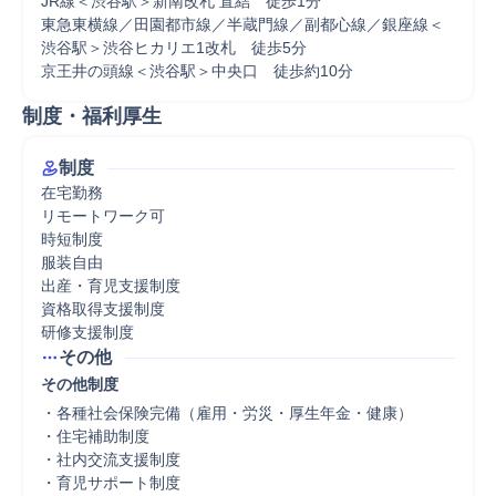
JR線＜渋谷駅＞新南改札 直結　徒歩1分

東急東横線／田園都市線／半蔵門線／副都心線／銀座線＜
渋谷駅＞渋谷ヒカリエ1改札　徒歩5分

京王井の頭線＜渋谷駅＞中央口　徒歩約10分
制度・福利厚生
制度
在宅勤務

リモートワーク可

時短制度

服装自由

出産・育児支援制度

資格取得支援制度

研修支援制度
その他
その他制度
・各種社会保険完備（雇用・労災・厚生年金・健康）

・住宅補助制度

・社内交流支援制度

・育児サポート制度
