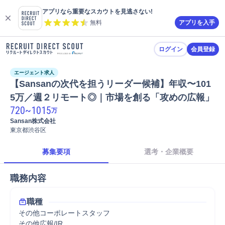
アプリなら重要なスカウトを見逃さない!
無料
アプリを入手
ログイン
会員登録
エージェント求人
【Sansanの次代を担うリーダー候補】年収〜101
5万／週２リモート◎｜市場を創る「攻めの広報」
720
~
1015
万
Sansan株式会社
東京都渋谷区
募集要項
選考・企業概要
職務内容
職種
その他コーポレートスタッフ
その他広報/IR