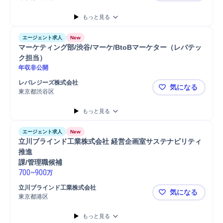
ライティング
企画立案
危機管理
イベント企画
イベント運営運用
もっと見る
新規事業
PC/Web
プロジェクト
デザイン
コーディング
制作ディレクション
エージェント求人
New
マーケティング部/渋谷/マーケ/BtoBマーケター（レバテッ
ク担当）
年収非公開
レバレジーズ株式会社
気になる
東京都渋谷区
マーケティン
もっと見る
エージェント求人
New
立川ブラインド工業株式会社 経営企画室サステナビリティ
推進

課/管理職候補
700
~
900
万
立川ブラインド工業株式会社
気になる
東京都港区
立川ブライ
もっと見る