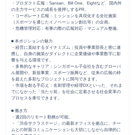
・プロダクト広報：Sansan、Bill One、Eightなど、国内外
の主力サービスの成長を後押しするPR。

・コーポレート広報：ミッションを具現化する全社施策
（スポーツを通じたイノベーション創出等）の企画。

・危機管理対応：有事の際の広報対応・マニュアル整備。

■ 本ポジションの魅力

・経営に直結するダイナミズム：役員や事業部長と密に連
携し、自身の施策がダイレクトに企業価値や事業数字に影
響を与える環境です。

・多角的なキャリア：シンガポール子会社を含むグローバ
ル展開や、新規事業、スポーツ振興など、従来の広報の枠
を超えた多彩なプロジェクトに関与できます。

・市場を創る手応え：名刺管理や経理DXといった、それま
でになかった「当たり前」を社会に定着させる社会変革の
プロセスを牽引できます。

■ 働き方

・週2回のリモート勤務が可能。

・「渋谷サクラステージ」の最新オフィスを拠点に、チー
ムとの対面コミュニケーションも大切にしながら自律的に