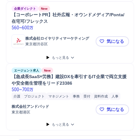
企業ダイレクト
New
【コーポレートPR】社外広報・オウンドメディア/Ponta/
在宅可/フレックス
560
~
600
万
株式会社ロイヤリティマーケティング
気になる
東京都渋谷区
【コーポレー
もっと見る
エージェント求人
New
【急成長SaaS×労務】建設DXを牽引するIT企業で両立支援
や安全衛生管理をリード23386
500
~
700
万
介護
プロジェクト
マネジメント
事務
受付
資料作成
人事
衛生管理
産業医
議事録作成
リスクマネジメント
ヒアリング
株式会社アンドパッド
気になる
レポーティング
安全衛生管理
クラウド
ANDPAD
分析
書類作成
東京都港区
【急成長Sa
健康診断
窓口業務
労務管理
労務問題対応
もっと見る