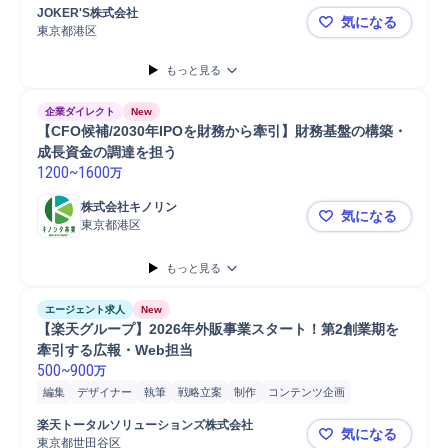
マーケティング
スタッフ採用
分析
インタビュー
Instagram
JOKER'S株式会社
気になる
Wantedly
TikTok
問い合わせ対応
ブランディング
スタッフ
広報
東京都港区
【SNS広報
企画担当
企画立案
広報効果分析
広報部門調整
広報マネジメント
もっと見る
SNS運用
SNS広告
SNS配信
SNS情報発信
SNSPR推進
企業ダイレクト
New
【CFO候補/2030年IPOを財務から牽引】財務基盤の構築・
成長資金の調達を担う
1200
~
1600
万
株式会社キノリン
気になる
東京都港区
【CFO候補
もっと見る
エージェント求人
New
【楽天グループ】2026年外販事業スタート！第2創業期を
牽引する広報・Web担当
500
~
900
万
編集
デザイナー
執筆
戦略立案
制作
コンテンツ企画
バリューアップ/モニタリング
ブランディング
マーケティング
楽天トータルソリューションズ株式会社
気になる
モニタリング
広報
メディア
Webサイト運営
プレスリリース
東京都世田谷区
【楽天グルー