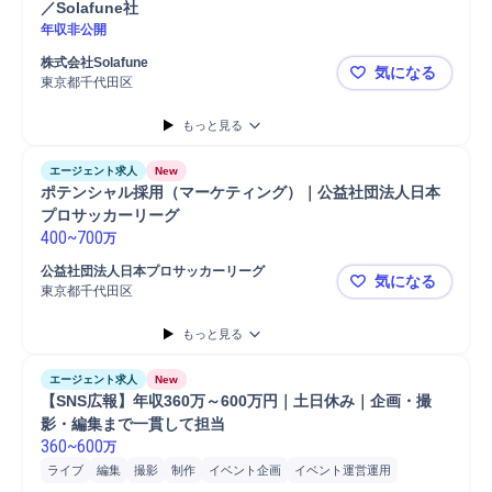
／Solafune社
年収非公開
株式会社Solafune
気になる
東京都千代田区
【業務委託】L
もっと見る
エージェント求人
New
ポテンシャル採用（マーケティング）｜公益社団法人日本
プロサッカーリーグ
400
~
700
万
公益社団法人日本プロサッカーリーグ
気になる
東京都千代田区
ポテンシャ
もっと見る
エージェント求人
New
【SNS広報】年収360万～600万円｜土日休み｜企画・撮
影・編集まで一貫して担当
360
~
600
万
ライブ
編集
撮影
制作
イベント企画
イベント運営運用