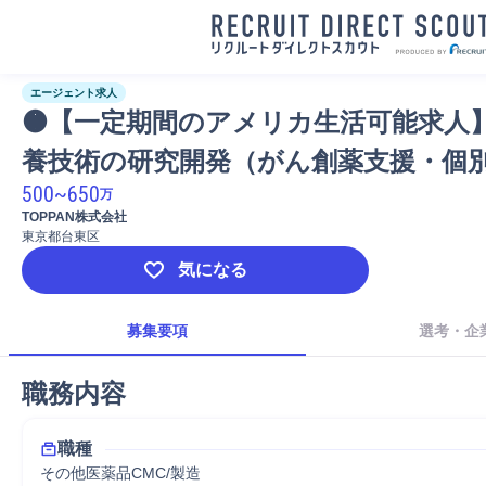
エージェント求人
🟠【一定期間のアメリカ生活可能求人】
養技術の研究開発（がん創薬支援・個
500
~
650
万
TOPPAN株式会社
東京都台東区
気になる
募集要項
選考・企
職務内容
職種
その他医薬品CMC/製造