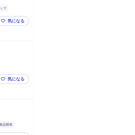
ップ
採用
気になる
中外製薬株式会社 / 注射剤処方製法研究担当者_548
発
解析結果評価
気になる
中外製薬株式会社 / バイオ医薬品の分析・物性研究_550
製品開発