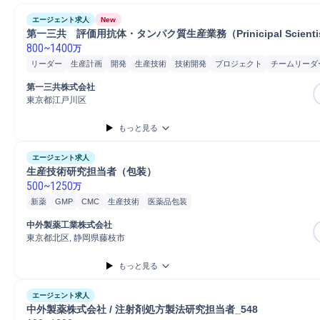
エージェント求人
New
第一三共　評価用抗体・タンパク質生産業務（Prinicipal Scienti
800
~
1400
万
リーダー
生産計画
開発
生産技術
技術開発
プロジェクト
チームリーダ
第一三共株式会社
東京都江戸川区
もっと見る
エージェント求人
生産技術研究担当者（包装）
500
~
1250
万
新薬
GMP
CMC
生産技術
医薬品包装
中外製薬工業株式会社
東京都北区, 静岡県藤枝市
もっと見る
エージェント求人
中外製薬株式会社 / 注射剤処方製法研究担当者_548