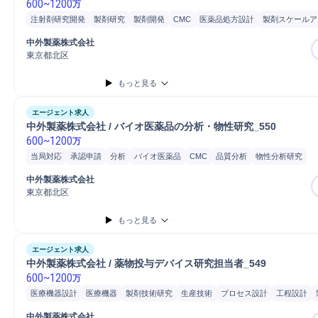
600
~
1200
万
注射剤研究開発
製剤研究
製剤開発
CMC
医薬品処方設計
製剤スケールア
製剤プロセス開発
物性分析研究
物性分析試験
抗体医薬品
修士採用
博士
中外製薬株式会社
東京都北区
もっと見る
エージェント求人
中外製薬株式会社 / バイオ医薬品の分析・物性研究_550
600
~
1200
万
当局対応
承認申請
分析
バイオ医薬品
CMC
品質分析
物性分析研究
バイオ医薬品研究開発
バイオ医薬品品質管理
品質管理
技術開発
新技術開
中外製薬株式会社
プロジェクト
課題設定
研究開発
医薬品分析
修士採用
博士採用
東京都北区
もっと見る
エージェント求人
中外製薬株式会社 / 薬物投与デバイス研究担当者_549 
600
~
1200
万
医療機器設計
医療機器
製剤技術研究
生産技術
プロセス設計
工程設計
設計評価
バリデーション管理
修士採用
博士採用
中外製薬株式会社