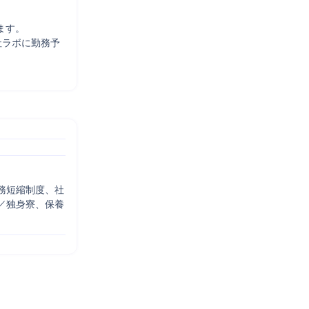
す。

社ラボに勤務予
務短縮制度、社
／独身寮、保養