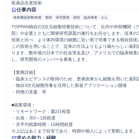
医薬品生産技術
仕事内容
検査機器調整/検査
開発
研究開発
病院
臨床検査
がん
TOPPAN独自の3次元細胞培養技術について、社内や外部機関（
院）や企業とともに開発研究課題の遂行をお任せします。従来の
技術と比べ、より体内環境の細胞に近い形で培養できる独自技術
この技術を用いることで、従来の方法よりもより確からしい薬剤
ります。数年後の日本での社会実走及び、アメリカでの臨床検査
し、研究開発のメンバーを募集します。

【業務詳細】

・臨床エビデンスの取得のため、患者由来がん細胞を用いた薬剤評
・独自3次元細胞培養を活用した新規アプリケーション開発

・同僚の支援　等

■就業環境：

・リモートワーク：週2日程度　

・出張：月0～1回程度

・月平均残業時間：15時間程度

※上記はあくまで目安であり、時期や個人によって変動します。
求める能力・経験