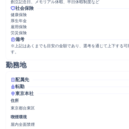
創立記念日、メモリアル休暇、半日休暇制度など
社会保険
健康保険

厚生年金

雇用保険

労災保険
備考
※上記はあくまでも目安の金額であり、選考を通じて上下する可
す。
勤務地
配属先
転勤
東京本社
住所
東京都台東区
喫煙環境
屋内全面禁煙