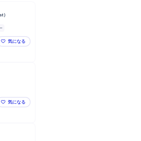
st）
ー
気になる
第一三共 評価用抗体・タンパク質生産業務（Prinicipal Sc
気になる
生産技術研究担当者（包装）