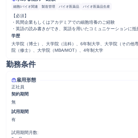
細胞/バイオ関連
製造管理
バイオ医薬品
バイオ医薬品生産
【必須】

・民間企業もしくはアカデミアでの細胞培養のご経験

・英語の読み書きができ、英語を用いたコミュニケーションに抵
学歴
大学院（博士）、大学院（法科）、6年制大学、大学院（その他
院（修士）、大学院（MBA/MOT）、4年制大学
勤務条件
雇用形態
正社員
契約期間
無
試用期間
有

試用期間月数:
