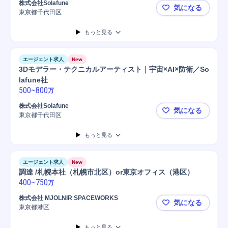
株式会社Solafune
気になる
東京都千代田区
VR・XR開
もっと見る
エージェント求人
New
3Dモデラー・テクニカルアーティスト｜宇宙×AI×防衛／So
lafune社
500
~
800
万
株式会社Solafune
気になる
東京都千代田区
3Dモデラー
もっと見る
エージェント求人
New
調達 /札幌本社（札幌市北区）or東京オフィス（港区）
400
~
750
万
株式会社 MJOLNIR SPACEWORKS
気になる
東京都港区
調達 /札幌
もっと見る