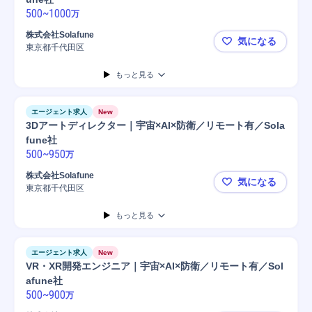
500
~
1000
万
株式会社Solafune
気になる
東京都千代田区
ネットワーク
もっと見る
エージェント求人
New
3Dアートディレクター｜宇宙×AI×防衛／リモート有／Sola
fune社
500
~
950
万
株式会社Solafune
気になる
東京都千代田区
3Dアートデ
もっと見る
エージェント求人
New
VR・XR開発エンジニア｜宇宙×AI×防衛／リモート有／Sol
afune社
500
~
900
万