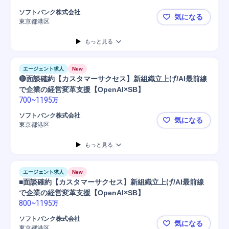
ソフトバンク株式会社
気になる
東京都港区
◎面談確約【
もっと見る
エージェント求人
New
🔴面談確約【カスタマーサクセス】新組織立上げ/AI最前線
で企業の経営変革支援【OpenAI×SB】
700
~
1195
万
ソフトバンク株式会社
気になる
東京都港区
🔴面談確約
もっと見る
エージェント求人
New
■面談確約【カスタマーサクセス】新組織立上げ/AI最前線
で企業の経営変革支援【OpenAI×SB】
800
~
1195
万
ソフトバンク株式会社
気になる
東京都港区