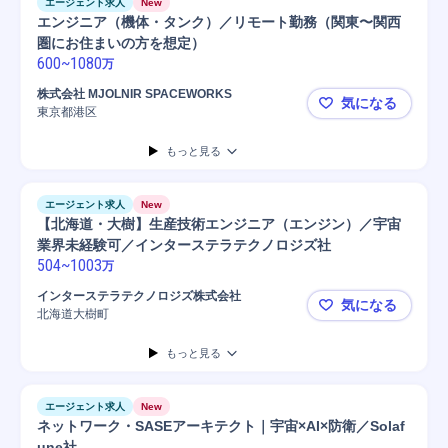
エージェント求人
New
エンジニア（機体・タンク）／リモート勤務（関東〜関西
圏にお住まいの方を想定）
600
~
1080
万
株式会社 MJOLNIR SPACEWORKS
気になる
東京都港区
エンジニア
もっと見る
エージェント求人
New
【北海道・大樹】生産技術エンジニア（エンジン）／宇宙
業界未経験可／インターステラテクノロジズ社
504
~
1003
万
インターステラテクノロジズ株式会社
気になる
北海道大樹町
【北海道・
もっと見る
エージェント求人
New
ネットワーク・SASEアーキテクト｜宇宙×AI×防衛／Solaf
une社