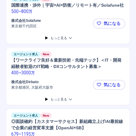
国際連携・渉外｜宇宙×AI×防衛／リモート有／Solafune社
500
~
800
万
株式会社Solafune
気になる
東京都千代田区
国際連携・渉
もっと見る
エージェント求人
New
【ワークライフ良好＆最新技術・先端テック】＜IT・開発
経験者歓迎のIT戦略・DXコンサルタント募集＞
400
~
3000
万
株式会社Dirbato
気になる
東京都港区, 大阪府大阪市
【ワークラ
もっと見る
エージェント求人
New
◎面談確約【カスタマーサクセス】新組織立上げ/AI最前線
で企業の経営変革支援【OpenAI×SB】
679
~
1195
万