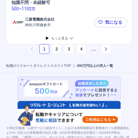
知識不問・未経験可
500
~
1100
万
三菱電機株式会社
気になる
神奈川県鎌倉市
【鎌倉】防
もっと見る
…
1
2
3
4
ページ
1
を表示しています
転職のリクルートダイレクトスカウトTOP
600万円以上の求人一覧
※厚生労働省「人材サービス総合サイト」における有料職業紹介事業者のうち無期雇用お
よび4ヶ月以上の有期雇用の合計人数（2023年度実績を自社集計）2024年5月時点
※ご経験、ご要望によっては、サービスをご提供できない場合がございます。取り扱い求