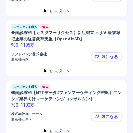
■面談確約【
もっと見る
エージェント求人
New
🔶面談確約【カスタマーサクセス】新組織立上げ/AI最前線
で企業の経営変革支援【OpenAI×SB】
900
~
1195
万
ソフトバンク株式会社
気になる
東京都港区
🔶面談確約
もっと見る
エージェント求人
New
🔴面談確約【NTTデータ×ファンマーケティング戦略】エン
タメ業界向けマーケティングコンサルタント
700
~
1100
万
株式会社NTTデータ
気になる
東京都江東区
🔴面談確
もっと見る