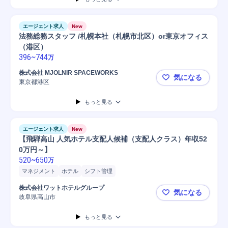
エージェント求人
New
法務総務スタッフ /札幌本社（札幌市北区）or東京オフィス
（港区）
396
~
744
万
株式会社 MJOLNIR SPACEWORKS
気になる
東京都港区
法務総務スタ
もっと見る
エージェント求人
New
【飛騨高山 人気ホテル支配人候補（支配人クラス）年収52
0万円～】
520
~
650
万
マネジメント
ホテル
シフト管理
株式会社ワットホテルグループ
気になる
岐阜県高山市
【飛騨高山
もっと見る