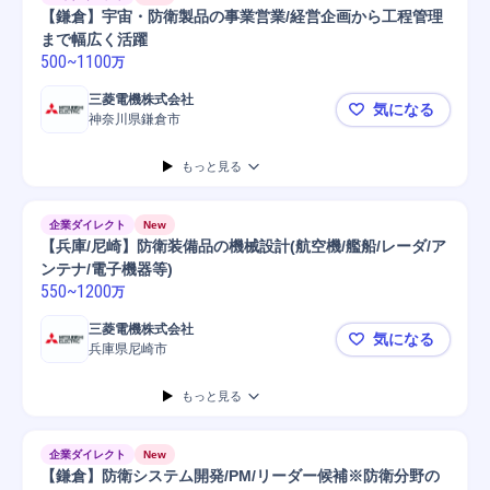
【鎌倉】宇宙・防衛製品の事業営業/経営企画から工程管理
まで幅広く活躍
500
~
1100
万
三菱電機株式会社
気になる
神奈川県鎌倉市
【鎌倉】宇
もっと見る
企業ダイレクト
New
【兵庫/尼崎】防衛装備品の機械設計(航空機/艦船/レーダ/ア
ンテナ/電子機器等)
550
~
1200
万
三菱電機株式会社
気になる
兵庫県尼崎市
【兵庫/尼崎
もっと見る
企業ダイレクト
New
【鎌倉】防衛システム開発/PM/リーダー候補※防衛分野の