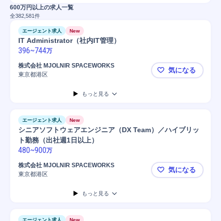
600万円以上の求人一覧
全
382,581
件
エージェント求人
New
IT Administrator（社内IT管理）
396
~
744
万
株式会社 MJOLNIR SPACEWORKS
気になる
東京都港区
IT Admini
もっと見る
エージェント求人
New
シニアソフトウェアエンジニア（DX Team）／ハイブリッ
ト勤務（出社週1日以上）
480
~
900
万
株式会社 MJOLNIR SPACEWORKS
気になる
東京都港区
シニアソフト
もっと見る
エージェント求人
New