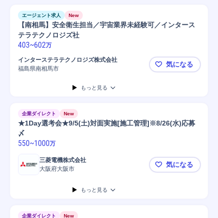
エージェント求人
New
【南相馬】安全衛生担当／宇宙業界未経験可／インタース
テラテクノロジズ社
403
~
602
万
インターステラテクノロジズ株式会社
気になる
福島県南相馬市
【南相馬】
もっと見る
企業ダイレクト
New
★1Day選考会★9/5(土)対面実施[施工管理]※8/26(水)応募
〆
550
~
1000
万
三菱電機株式会社
気になる
大阪府大阪市
★1Day選考
もっと見る
企業ダイレクト
New