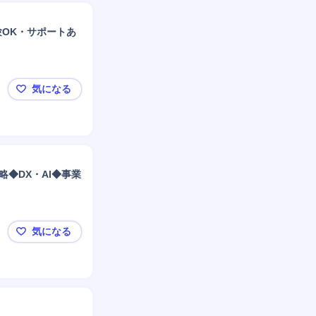
OK・サポートあ
気になる
携帯ショップで接客（お客様の困ったを解決）／ノル
◆DX・AI◆事業
気になる
【シンガポール拠点立ち上げ】戦略/DXコンサルタン