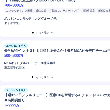
【 IT戦略の最上流へ／BCG・DI・DTC・NRI】
700
~
5000
万
コンサルティング業務
戦略立案
IT戦略コンサルティング
IT戦略策定
IT戦略立
経営/戦略コンサルティング
イノベーション戦略コンサルティ...
システム導入企画
ボストン コンサルティング グループ 他
クラウドネットワーク導入
クラウド
東京都中央区
もっと見る
エージェント求人
🔴M&A仲介大手３社を目指しませんか？🔴◤M&A仲介専門チーム
500
~
5000
万
M&Aキャピタルパートナーズ株式会社
東京都千代田区
もっと見る
エージェント求人
【週3〜5日／フルリモート】医療DXを牽引するAIチャットSaaSの
◆時間調整可
1
~
9999
万