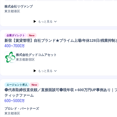
マーケティング
中期経営計画策定
部長/総括審議官
デューデリジェンス
企業価
株式会社リヴァンプ
ビッグデータ
アドバイザリー
新規事業
M&Aコンサルティング
会計
開発
M
東京都港区
Python
分析
SQL
もっと見る
企業ダイレクト
New
新宿【賃貸管理】自社ブランド★プライム上場/年休128日/残業抑制
400
~
7000
万
株式会社グッドコムアセット
東京都新宿区
もっと見る
エージェント求人
New
🔴代表取締役直依頼／直接面談可🔴現年収＋600万円UP事例あり
ティックファーム
600
~
5000
万
プロレド・パートナーズ
東京都港区