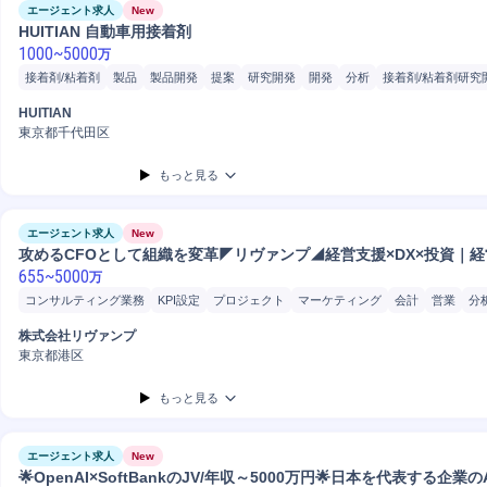
エージェント求人
New
HUITIAN 自動車用接着剤
1000
~
5000
万
接着剤/粘着剤
製品
製品開発
提案
研究開発
開発
分析
接着剤/粘着剤研究
接着剤/粘着剤品質管理
接着剤/粘着剤製造
HUITIAN
東京都千代田区
もっと見る
エージェント求人
New
攻めるCFOとして組織を変革◤リヴァンプ◢経営支援×DX×投資｜
655
~
5000
万
コンサルティング業務
KPI設定
プロジェクト
マーケティング
会計
営業
分
株式会社リヴァンプ
東京都港区
もっと見る
エージェント求人
New
🌟OpenAI×SoftBankのJV/年収～5000万円🌟日本を代表する企業