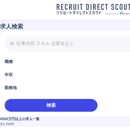
求人検索
職種
年収
勤務地
検索
4500万円以上の求人一覧
全
1,316
件