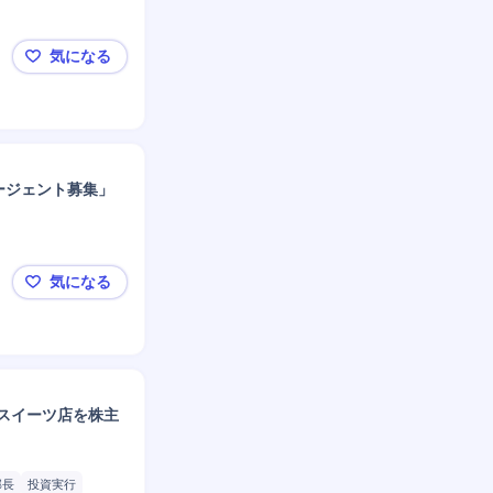
気になる
🌟OpenAI×SoftBankのJV/年収～5000万円🌟
ージェント募集」
気になる
「年収1,000万円超のハイクラス転職支援｜新規立
的スイーツ店を株主
部長
投資実行