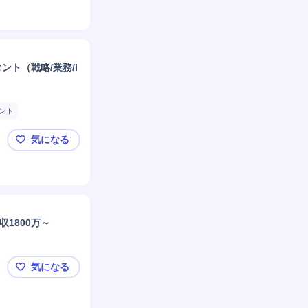
ト（戦略/業務/I
ント
ム設計
PMO
気になる
株式会社ライズ・コンサルティング・グループ／ビジネ
1800万～
気になる
現年収100万UP確約/フルリモート可【ディレクター】