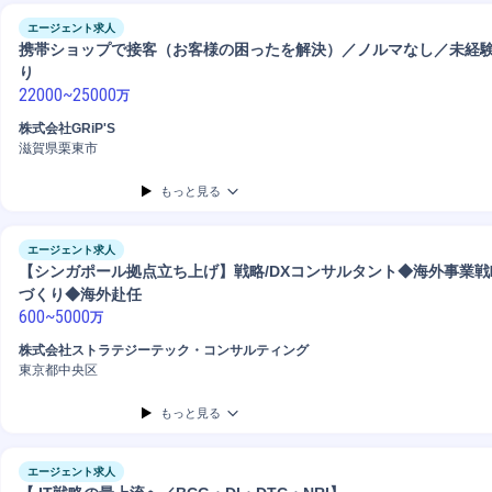
エージェント求人
携帯ショップで接客（お客様の困ったを解決）／ノルマなし／未経験
り
22000
~
25000
万
株式会社GRiP'S
滋賀県栗東市
もっと見る
エージェント求人
【シンガポール拠点立ち上げ】戦略/DXコンサルタント◆海外事業戦略
づくり◆海外赴任
600
~
5000
万
株式会社ストラテジーテック・コンサルティング
東京都中央区
もっと見る
エージェント求人