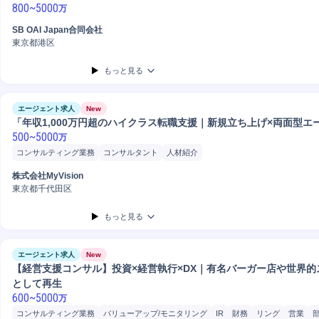
800
~
5000
万
SB OAI Japan合同会社
東京都港区
もっと見る
エージェント求人
New
「年収1,000万円超のハイクラス転職支援｜新規立ち上げ×両面型エ
500
~
5000
万
コンサルティング業務
コンサルタント
人材紹介
株式会社MyVision
東京都千代田区
もっと見る
エージェント求人
New
【経営支援コンサル】投資×経営執行×DX｜有名バーガー店や世界
として再生
600
~
5000
万
コンサルティング業務
バリューアップ/モニタリング
IR
財務
リング
営業