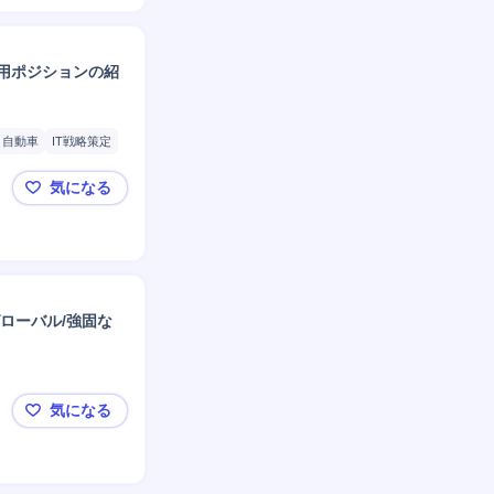
採用ポジションの紹
自動車
IT戦略策定
ローバル事業展開
気になる
★デロイトAward受賞★元デロイトマネージャーに
グローバル/強固な
気になる
【特別スカウト】🔴EYパルテノン（TSE部門：M&A