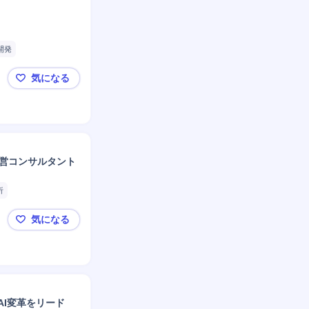
開発
気になる
HUITIAN 自動車用接着剤
経営コンサルタント
析
気になる
攻めるCFOとして組織を変革◤リヴァンプ◢経営支援
のAI変革をリード