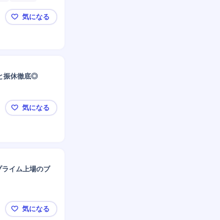
値向上
M&A対応
気になる
&Aアドバイザリー
【経営支援コンサル】投資×経営執行×DX｜有名バ
と振休徹底◎
気になる
新宿【賃貸管理】自社ブランド★プライム上場/年休1
｜プライム上場のブ
気になる
🔴代表取締役直依頼／直接面談可🔴現年収＋600万