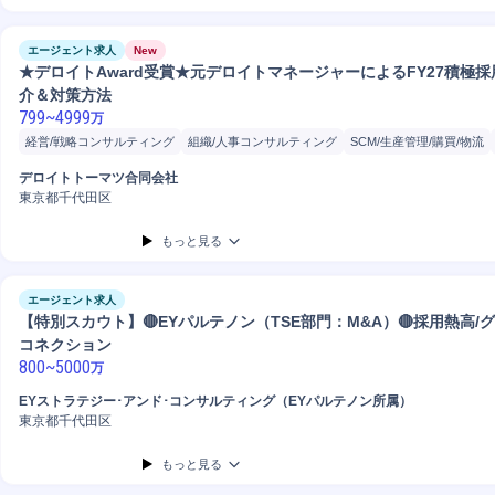
エージェント求人
New
★デロイトAward受賞★元デロイトマネージャーによるFY27積極
介＆対策方法
799
~
4999
万
経営/戦略コンサルティング
組織/人事コンサルティング
SCM/生産管理/購買/物流
IT戦略コンサルティング
消費財生産企画
M&Aコンサルティング
官公庁折衝
グ
デロイトトーマツ合同会社
東京都千代田区
もっと見る
エージェント求人
【特別スカウト】🔴EYパルテノン（TSE部門：M&A）🔴採用熱高/
コネクション
800
~
5000
万
EYストラテジー･アンド･コンサルティング（EYパルテノン所属）
東京都千代田区
もっと見る