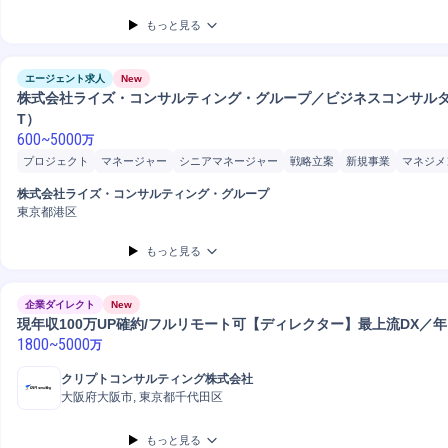
もっと見る
エージェント求人
New
株式会社ライズ・コンサルティング・グループ／ビジネスコンサルタン
T）
600
~
5000
万
プロジェクト
マネージャー
シニアマネージャー
戦略立案
新規事業
マネジメ
コンサルティング業務
IT戦略策定
IT戦略コンサルティング
IT戦略立案
システ
株式会社ライズ・コンサルティング・グループ
導入支援
コンサルタント
マーケティング
営業
開発
システム開発
東京都港区
もっと見る
企業ダイレクト
New
現年収100万UP確約/フルリモート可【ディレクター】最上流DX／年収
1800
~
5000
万
クリプトコンサルティング株式会社
大阪府大阪市, 東京都千代田区
もっと見る