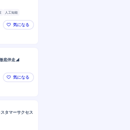
案
人工知能
立案
気になる
【 IT戦略の最上流へ／BCG・DI・DTC・NRI】
が徹底伴走◢
気になる
🔴M&A仲介大手３社を目指しませんか？🔴◤M&A
カスタマーサクセス