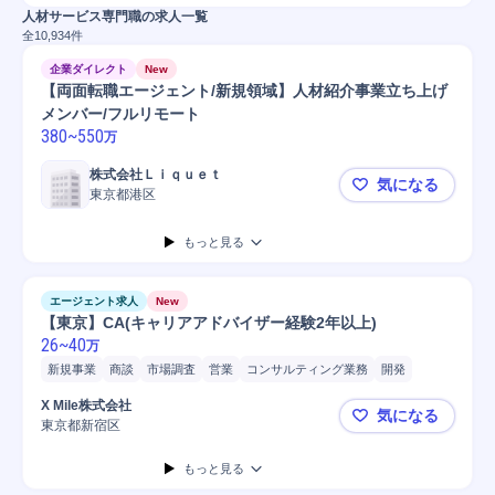
人材サービス専門職の求人一覧
全
10,934
件
企業ダイレクト
New
【両面転職エージェント/新規領域】人材紹介事業立ち上げ
メンバー/フルリモート
380
~
550
万
株式会社Ｌｉｑｕｅｔ
気になる
東京都港区
【両面転職
もっと見る
エージェント求人
New
【東京】CA(キャリアアドバイザー経験2年以上)
26
~
40
万
新規事業
商談
市場調査
営業
コンサルティング業務
開発
市場/地域実勢調査
SaaS
人材紹介/派遣
マネジメント
X Mile株式会社
気になる
マネージャー
人材紹介
中途採用
東京都新宿区
【東京】CA
もっと見る