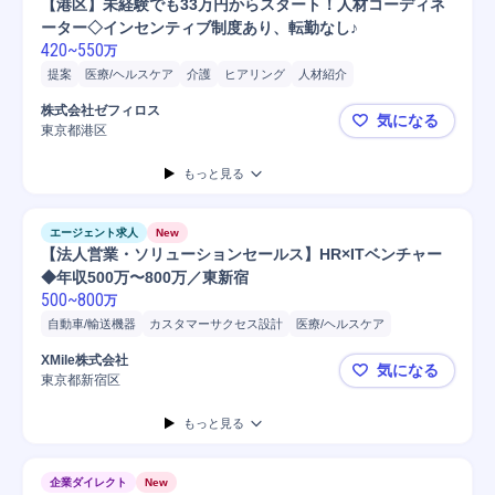
【港区】未経験でも33万円からスタート！人材コーディネ
ーター◇インセンティブ制度あり、転勤なし♪
420
~
550
万
提案
医療/ヘルスケア
介護
ヒアリング
人材紹介
人材キャスティング
株式会社ゼフィロス
気になる
東京都港区
【港区】未
もっと見る
エージェント求人
New
【法人営業・ソリューションセールス】HR×ITベンチャー
◆年収500万〜800万／東新宿
500
~
800
万
自動車/輸送機器
カスタマーサクセス設計
医療/ヘルスケア
物流/生産管理職担当
SCM/生産管理/購買/物流
ブランディング
XMile株式会社
気になる
法人営業
物流
介護
C
自動車/輸送機械
自動車
提案
東京都新宿区
【法人営業・
ヒアリング
営業
開発
成約
導入支援
コンサルティング業務
もっと見る
PC/Web
Web/ITサービス
人材紹介/派遣
マーケティング
SaaS
人材紹介
求人広告
コンサルタント
企業ダイレクト
New