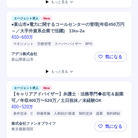
もっと見る
エージェント求人
New
●富山市●電力に関するコールセンターの管理[年収450万円
～／大手外資系企業で活躍] 13to-2a
450
~
600
万
マネジメント
労務管理
スーパーバイザー
BPO
プロジェクトマネジメント
プロジェクト推進
マニュアル作成
アデコ株式会社
気になる
クライアント折衝
育成指導
運営管理
リーダー
店舗運営
富山県富山市
●富山市●電
マネージャー
管理職
もっと見る
エージェント求人
New
【キャリアアドバイザー】弁護士・法務専門◆在宅＆副業
可／年収400万〜520万／土日祝休／未経験OK
400
~
520
万
条件交渉
C
研修実施
人材紹介/派遣
契約交渉
提案
契約締結
アフターフォロー
ヒアリング
人材紹介
転職支援
株式会社ファンオブライフ
気になる
携帯電話/PC/PC周辺機器
PC/Web
PC
接客
営業
販売
東京都新宿区
【キャリア