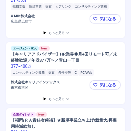
21
~
35
万
転職支援
新規事業
提案
ヒアリング
コンサルティング業務
コンサルタント
人材紹介/派遣
マネジメント
タイピング
X Mile株式会社
気になる
Microsoft Word
PC
マネージャー
営業
携帯電話/PC/PC周辺機器
広島県広島市
【広島】C
Microsoft Excel
PC/Web
人材紹介
もっと見る
エージェント求人
New
【キャリアアドバイザー】HR業界◆月4回リモート可／未
経験歓迎／年収377万〜／青山一丁目
377
~
400
万
コンサルティング業務
提案
条件交渉
C
PC/Web
Web/ITサービス
接客
ヒアリング
営業
販売
コンサルタント
株式会社キャリアインデックス
気になる
転職支援
法人営業
人材紹介/派遣
マーケティング
人材紹介
東京都港区
【キャリア
求人広告
もっと見る
企業ダイレクト
New
【福岡/ＲＡ責任者候補】★新規事業立ち上げ/裁量大/再雇
用時減給無し