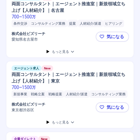
両面コンサルタント｜エージェント推進室｜新規領域立ち
上げ【人材紹介】｜名古屋
700
~
1500
万
条件交渉
コンサルティング業務
提案
人材紹介/派遣
ヒアリング
戦略立案
戦略提案
営業
人材紹介
新規事業
コンサルタント
株式会社ビズリーチ
気になる
採用戦略立案
採用活動指導
採用コスト
採用数
面接数
愛知県名古屋市
両面コンサ
中途社員面接
求人票作成
転職支援
キャリアプランニング指導
もっと見る
マネジメント
スカウトサービス利用
面接/選考設計
採用面接
人事
中途採用
エージェント求人
New
両面コンサルタント｜エージェント推進室｜新規領域立ち
上げ【人材紹介】｜東京
700
~
1500
万
新規事業
戦略立案
戦略提案
人材紹介/派遣
コンサルティング業務
条件交渉
提案
ヒアリング
営業
人材紹介
コンサルタント
株式会社ビズリーチ
気になる
キャリアプランニング指導
転職支援
採用面接
採用率向上
東京都渋谷区
両面コンサ
採用戦略立案
採用活動指導
中途採用
求人票作成
採用コスト
もっと見る
企業ダイレクト
New