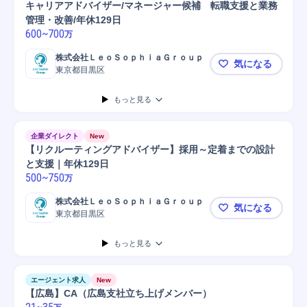
キャリアアドバイザー/マネージャー候補 転職支援と業務
管理・改善/年休129日
600
~
700
万
株式会社ＬｅｏＳｏｐｈｉａＧｒｏｕｐ
気になる
東京都目黒区
キャリアアド
もっと見る
企業ダイレクト
New
【リクルーティングアドバイザー】採用～定着までの設計
と支援｜年休129日
500
~
750
万
株式会社ＬｅｏＳｏｐｈｉａＧｒｏｕｐ
気になる
東京都目黒区
【リクルー
もっと見る
エージェント求人
New
【広島】CA（広島支社立ち上げメンバー）