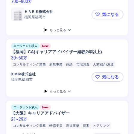
700
~
800
万
ＨＡＲＥ株式会社
気になる
福岡県福岡市
【福岡/Ｒ
もっと見る
エージェント求人
New
【福岡】CA(キャリアアドバイザー経験2年以上)
30
~
50
万
コンサルティング業務
新規事業
商談
市場調査
人材紹介/派遣
人材紹介
中途採用
X Mile株式会社
気になる
福岡県福岡市
【福岡】CA
もっと見る
エージェント求人
New
【大阪】キャリアアドバイザー
21
~
29
万
コンサルティング業務
転職支援
新規事業
提案
ヒアリング
コンサルタント
Microsoft Excel
PC/Web
マネジメント
タイピング