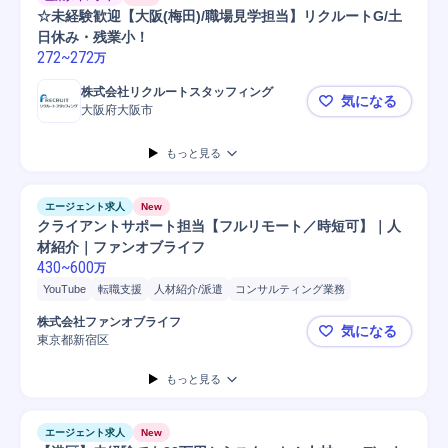
☆未経験歓迎【大阪(梅田)/職場見学担当】リクルートG/土
日休み・残業小！
272
~
272
万
株式会社リクルートスタッフィング
気になる
大阪府大阪市
☆未経験歓迎
もっと見る
エージェント求人
New
クライアントサポート担当【フルリモート／時短可】｜人
材紹介｜ファンオブライフ
430
~
600
万
YouTube
転職支援
人材紹介/派遣
コンサルティング業務
ヒアリング
求人票作成
人材紹介
要件定義
コンサルタント
株式会社ファンオブライフ
気になる
人材派遣サービス
問い合わせ対応
電話問い合わせ対応
東京都新宿区
クライアン
メール問い合わせ対応
採用活動指導
中途採用
採用面接
もっと見る
中途社員面接
サポート対象 人材業界
データ/文字入力
契約内容データ入力
法人営業
人事
営業
マーケティング
求人広告
エージェント求人
採用戦略立案
New
HRMOS採用
採用数