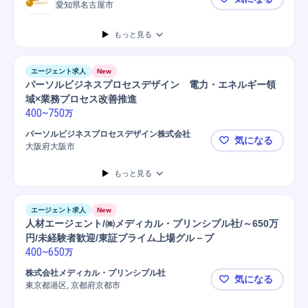
愛知県名古屋市
業界未経験
もっと見る
エージェント求人
New
パーソルビジネスプロセスデザイン 電力・エネルギー領
域×業務プロセス改善推進
400
~
750
万
パーソルビジネスプロセスデザイン株式会社
気になる
大阪府大阪市
パーソルビ
もっと見る
エージェント求人
New
人材エージェント/㈱メディカル・プリンシプル社/～650万
円/未経験者歓迎/東証プライム上場グル－プ
400
~
650
万
株式会社メディカル・プリンシプル社
気になる
東京都港区, 京都府京都市
人材エージェ