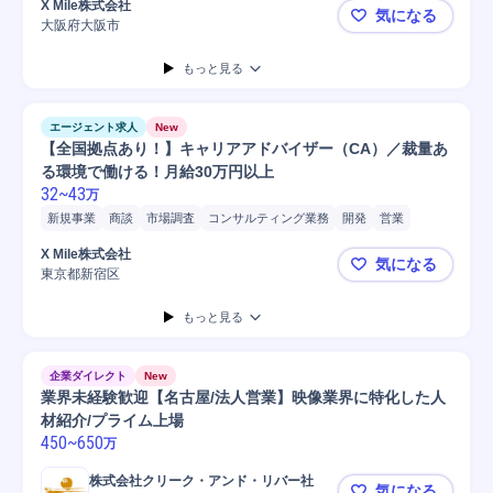
X Mile株式会社
気になる
Microsoft Word
携帯電話/PC/PC周辺機器
マネージャー
PC
大阪府大阪市
【大阪】キ
もっと見る
エージェント求人
New
【全国拠点あり！】キャリアアドバイザー（CA）／裁量あ
る環境で働ける！月給30万円以上
32
~
43
万
新規事業
商談
市場調査
コンサルティング業務
開発
営業
市場/地域実勢調査
SaaS
マネジメント
X Mile株式会社
気になる
東京都新宿区
【全国拠点
もっと見る
企業ダイレクト
New
業界未経験歓迎【名古屋/法人営業】映像業界に特化した人
材紹介/プライム上場
450
~
650
万
株式会社クリーク・アンド・リバー社
気になる