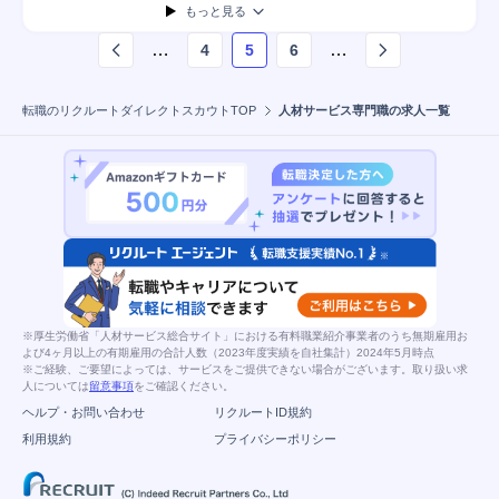
もっと見る
…
…
4
5
6
ページ
5
を表示しています
転職のリクルートダイレクトスカウトTOP
人材サービス専門職の求人一覧
※厚生労働省「人材サービス総合サイト」における有料職業紹介事業者のうち無期雇用お
よび4ヶ月以上の有期雇用の合計人数（2023年度実績を自社集計）2024年5月時点
※ご経験、ご要望によっては、サービスをご提供できない場合がございます。取り扱い求
人については
留意事項
をご確認ください。
ヘルプ・お問い合わせ
リクルートID規約
利用規約
プライバシーポリシー