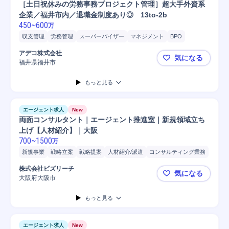
［土日祝休みの労務事務プロジェクト管理］超大手外資系
企業／福井市内／退職金制度あり◎ 13to-2b
450
~
600
万
収支管理
労務管理
スーパーバイザー
マネジメント
BPO
マニュアル作成
プロジェクト推進
プロジェクトマネジメント
アデコ株式会社
気になる
クライアント折衝
育成指導
マネージャー
店舗運営
リーダー
福井県福井市
［土日祝休
管理職
運営管理
もっと見る
エージェント求人
New
両面コンサルタント｜エージェント推進室｜新規領域立ち
上げ【人材紹介】｜大阪
700
~
1500
万
新規事業
戦略立案
戦略提案
人材紹介/派遣
コンサルティング業務
条件交渉
提案
ヒアリング
人材紹介
営業
コンサルタント
株式会社ビズリーチ
気になる
採用面接
採用戦略立案
採用活動指導
中途採用
面接/選考設計
大阪府大阪市
両面コンサ
中途社員面接
転職支援
求人票作成
キャリアプランニング指導
もっと見る
マネジメント
採用コスト
面接数
KPI策定
KGI/KPI設定
採用代行
スカウトサービス利用
エージェント求人
New