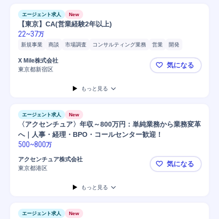
エージェント求人
New
【東京】CA(営業経験2年以上)
22
~
37
万
新規事業
商談
市場調査
コンサルティング業務
営業
開発
市場/地域実勢調査
SaaS
PC/Web
Microsoft Excel
マネジメント
X Mile株式会社
気になる
タイピング
Microsoft Word
PC
マネージャー
東京都新宿区
【東京】CA
携帯電話/PC/PC周辺機器
もっと見る
エージェント求人
New
〈アクセンチュア〉年収～800万円：単純業務から業務変革
へ｜人事・経理・BPO・コールセンター歓迎！
500
~
800
万
アクセンチュア株式会社
気になる
東京都港区
〈アクセン
もっと見る
エージェント求人
New