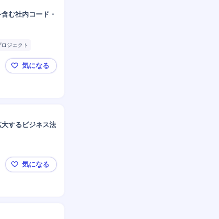
を含む社内コード・
プロジェクト
気になる
第一三共 コードコンプライアンスに関する国内外業
拡大するビジネス法
気になる
🔆【東証スタンダード上場】“デリバリーの日常化”