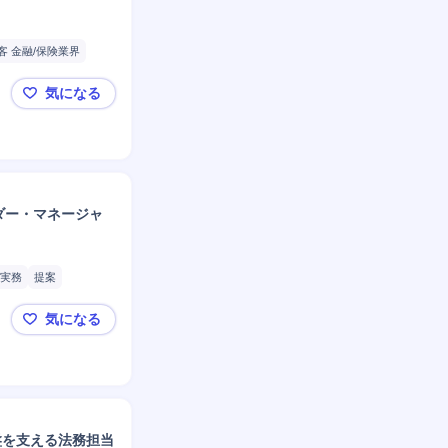
客 金融/保険業界
イン作...
気になる
金融規制アドバイザリー ～金融機関向けの監督経験
ダー・マネージャ
実務
提案
監督官庁対応
気になる
✨レバテック／売上1000億の安定基盤！事業を牽引
盤を支える法務担当