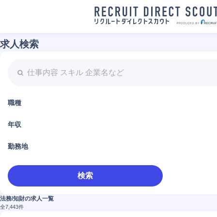
求人検索
職種
年収
勤務地
検索
法務/知財の求人一覧
全
7,443
件