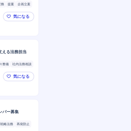
実務
提案
企画立案
案
分析
気になる
💡【レバテック】売上1000億の安定感！新規事業
支える法務担当
ス整備
社内法務相談
気になる
⭐レバレジーズ／年商1400億の安定感！国内外の新
ンバー募集
戦略法務
再発防止