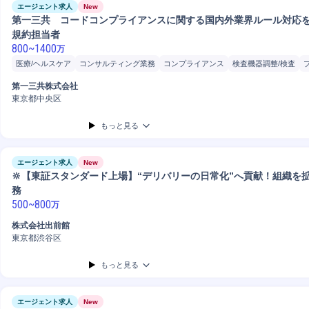
エージェント求人
New
第一三共 コードコンプライアンスに関する国内外業界ルール対応
規約担当者
800
~
1400
万
医療/ヘルスケア
コンサルティング業務
コンプライアンス
検査機器調整/検査
第一三共株式会社
東京都中央区
もっと見る
エージェント求人
New
🔆【東証スタンダード上場】“デリバリーの日常化”へ貢献！組織を
務
500
~
800
万
株式会社出前館
東京都渋谷区
もっと見る
エージェント求人
New