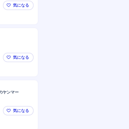
気になる
🔰【エンジニア組織のDX推進企業】専門知識を身に
気になる
⚖️【法務担当】急成長中の組織を支える土台創り！
のヤンマー
気になる
【大阪】知的財産マネジメント/特許・知財戦略/梅田