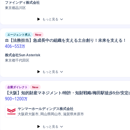
分析
戦略立案
売上拡大
営業
ファインディ株式会社
東京都品川区
もっと見る
エージェント求人
New
⚖️【法務担当】急成長中の組織を支える土台創り！未来を支える！
406
~
553
万
株式会社Sun Asterisk
東京都千代田区
もっと見る
企業ダイレクト
New
【大阪】知的財産マネジメント/特許・知財戦略/梅田駅徒歩5分/安定
900
~
1200
万
ヤンマーホールディングス株式会社
大阪府大阪市, 岡山県岡山市, 滋賀県米原市
もっと見る