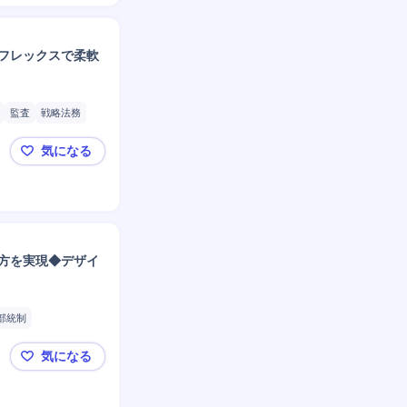
フレックスで柔軟
監査
戦略法務
管理
書類作成
気になる
【グロース上場×法務】事業拡大を支える仕組みづくり
方を実現◆デザイ
部統制
法規制検索
研修実施
気になる
【グロース上場×法務】フルフレックスとフルリモート