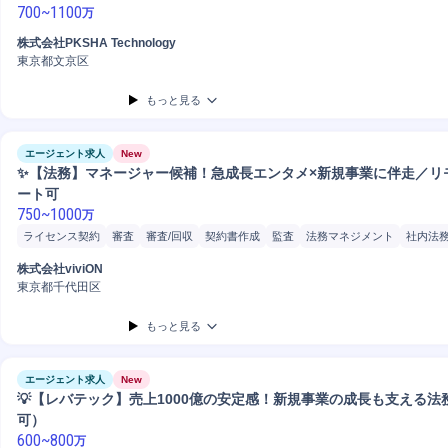
700
~
1100
万
株式会社PKSHA Technology
東京都文京区
もっと見る
エージェント求人
New
✨【法務】マネージャー候補！急成長エンタメ×新規事業に伴走／リ
ート可
750
~
1000
万
ライセンス契約
審査
審査/回収
契約書作成
監査
法務マネジメント
社内法
法務コンプラコンサルティング
契約実務
ゲーム
運営管理
契約交渉
個人情報
株式会社viviON
東京都千代田区
もっと見る
エージェント求人
New
💡【レバテック】売上1000億の安定感！新規事業の成長も支える
可）
600
~
800
万