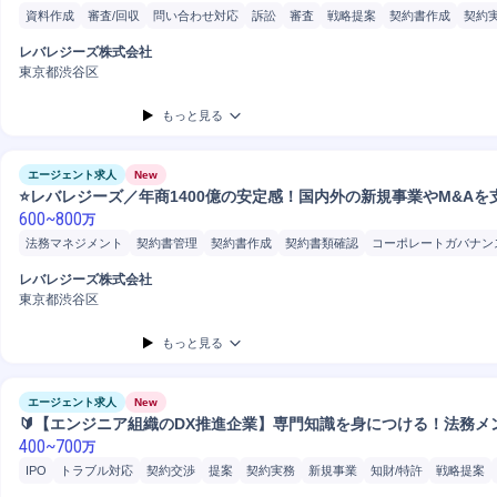
資料作成
審査/回収
問い合わせ対応
訴訟
審査
戦略提案
契約書作成
契約
契約管理
リスクマネジメント
トラブル対応
顧客折衝
ヒアリング
業務改善提
レバレジーズ株式会社
情報セキュリティ
監督官庁対応
戦略立案
新規事業
東京都渋谷区
もっと見る
エージェント求人
New
⭐レバレジーズ／年商1400億の安定感！国内外の新規事業やM&Aを
600
~
800
万
法務マネジメント
契約書管理
契約書作成
契約書類確認
コーポレートガバナン
レバレジーズ株式会社
東京都渋谷区
もっと見る
エージェント求人
New
🔰【エンジニア組織のDX推進企業】専門知識を身につける！法務メ
400
~
700
万
IPO
トラブル対応
契約交渉
提案
契約実務
新規事業
知財/特許
戦略提案