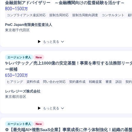
金融規制アドバイザリー ～金融機関向けの監督経験を活かす～
800
~
1500
万
コンプライアンス違反対応
規制当局対応
規制当局動向調査
コンサルタント
顧
当局対応
規制当局交渉
監督指導
監督官庁対応
監査
コンプライアンスガイドラ
PwC Japan有限責任監査法人
東京都千代田区
もっと見る
エージェント求人
New
✨レバテック／売上1000億の安定基盤！事業を牽引する法務部リー
ー候補
650
~
1200
万
ヒアリング
資料作成
問い合わせ対応
契約書作成
戦略提案
審査
訴訟
契約
企画立案
顧客折衝
リスクマネジメント
分析
トラブル対応
情報セキュリティ
レバレジーズ株式会社
マネジメント
マネージャー
リーダー
戦略立案
パートナー
東京都渋谷区
もっと見る
エージェント求人
New
⚙️【最先端AI×複数SaaS企業】事業成長に伴う体制強化！組織の基