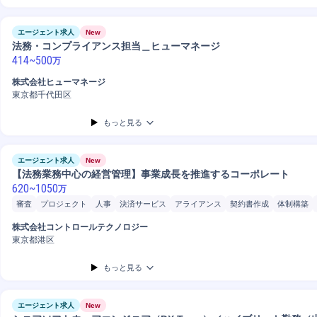
エージェント求人
New
法務・コンプライアンス担当＿ヒューマネージ
414
~
500
万
株式会社ヒューマネージ
東京都千代田区
もっと見る
エージェント求人
New
【法務業務中心の経営管理】事業成長を推進するコーポレート
620
~
1050
万
審査
プロジェクト
人事
決済サービス
アライアンス
契約書作成
体制構築
分析
株式会社コントロールテクノロジー
東京都港区
もっと見る
エージェント求人
New