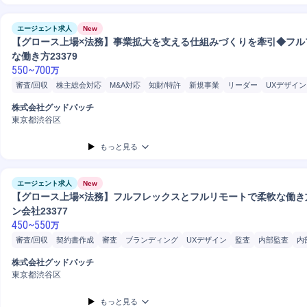
エージェント求人
New
【グロース上場×法務】事業拡大を支える仕組みづくりを牽引◆フル
な働き方23379
550
~
700
万
審査/回収
株主総会対応
M&A対応
知財/特許
新規事業
リーダー
UXデザイン
審査
契約書作成
内部監査
内部統制
顧客体験デザイン
Pマーク運用
契約書
株式会社グッドパッチ
書類整理
書類確認
書類管理
提案
法律/法規制検索
データ分析
東京都渋谷区
もっと見る
エージェント求人
New
【グロース上場×法務】フルフレックスとフルリモートで柔軟な働き
ン会社23377
450
~
550
万
審査/回収
契約書作成
審査
ブランディング
UXデザイン
監査
内部監査
内
顧客体験デザイン
契約書管理
書類作成
書類整理
書類確認
書類管理
法律/
株式会社グッドパッチ
Slack
事務
契約書締結
弁護士との折衝
弁護士外部折衝
東京都渋谷区
もっと見る