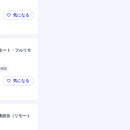
気になる
⚙️【最先端AI×複数SaaS企業】事業成長に伴う体
モート・フルリモ
務相談
保護
気になる
✨【法務】マネージャー候補！急成長エンタメ×新規
法務担当（リモート