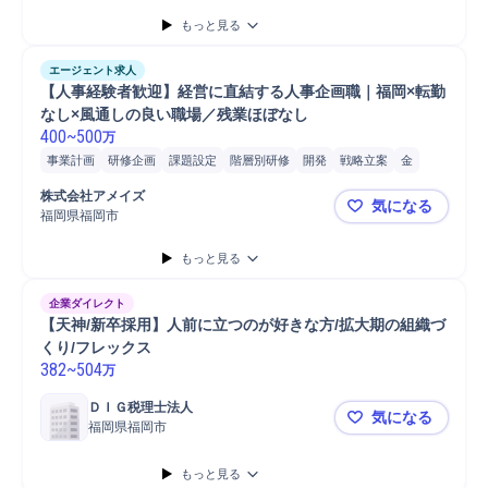
部長
中途採用
Microsoft Excel
戦略提案
Microsoft Word
PC
もっと見る
労務管理
研修設計
携帯電話/PC/PC周辺機器
Microsoft Power...
エージェント求人
【人事経験者歓迎】経営に直結する人事企画職｜福岡×転勤
なし×風通しの良い職場／残業ほぼなし
400
~
500
万
事業計画
研修企画
課題設定
階層別研修
開発
戦略立案
金
目標設定
エンゲージメント調査
人事
管理職
人員配置
分析
株式会社アメイズ
気になる
福岡県福岡市
【人事経験
もっと見る
企業ダイレクト
【天神/新卒採用】人前に立つのが好きな方/拡大期の組織づ
くり/フレックス
382
~
504
万
ＤＩＧ税理士法人
気になる
福岡県福岡市
【天神/新
もっと見る