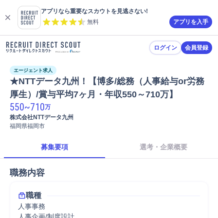
アプリなら重要なスカウトを見逃さない!
無料
アプリを入手
ログイン
会員登録
エージェント求人
★NTTデータ九州！【博多/総務（人事給与or労務
厚生）/賞与平均7ヶ月・年収550～710万】
550
~
710
万
株式会社NTTデータ九州
福岡県福岡市
募集要項
選考・企業概要
職務内容
職種
人事事務
人事企画/制度設計