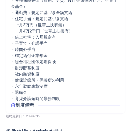
・各種保険完備（雇用、労災、NTT健康保険組合、企業年
金基金）

・通勤費：規定に基づき全額支給

・住宅手当：規定に基づき支給

　┗月3万円（世帯主扶養無）

　┗月4万2千円（世帯主扶養有）

・借上社宅：入居規定有

・子育て・介護手当

・時間外手当

・確定給付企業年金

・総合福祉団体定期保険

・財形貯蓄制度

・社内融資制度

・健保診療所・保養所の利用

・永年勤続表彰制度

・退職金

・育児介護短時間勤務制度
制度備考
最終更新日： 
2026/7/15