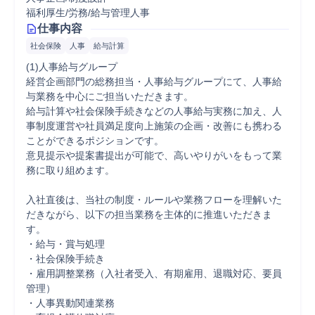
福利厚生/労務/給与管理人事
仕事内容
社会保険
人事
給与計算
(1)人事給与グループ

経営企画部門の総務担当・人事給与グループにて、人事給
与業務を中心にご担当いただきます。

給与計算や社会保険手続きなどの人事給与実務に加え、人
事制度運営や社員満足度向上施策の企画・改善にも携わる
ことができるポジションです。

意見提示や提案書提出が可能で、高いやりがいをもって業
務に取り組めます。

入社直後は、当社の制度・ルールや業務フローを理解いた
だきながら、以下の担当業務を主体的に推進いただきま
す。

・給与・賞与処理

・社会保険手続き

・雇用調整業務（入社者受入、有期雇用、退職対応、要員
管理）

・人事異動関連業務
