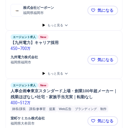
株式会社ビーボーン
気になる
福岡県福岡市
【福岡市/
もっと見る
エージェント求人
New
【九州電力】キャリア採用
450
~
700
万
九州電力株式会社
気になる
福岡県福岡市
【九州電力
もっと見る
エージェント求人
New
人事企画◆東京スタンダード上場・創業100年超メーカー｜
残業ほぼなし×社宅・家族手当充実｜転勤なし
400
~
512
万
師長/課長
課長/参事官
提案
Web広告
ブランディング
制作
制度運用
新入社員研修
部長/総括審議官
PC/Web
課長
広報
室町ケミカル株式会社
気になる
広告運用
教育研修
教育
マーケティング
課長/マネージャー
人事
福岡県大牟田市
人事企画◆