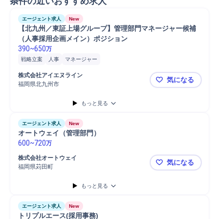
条件の近いおすすめ求人
エージェント求人
New
【北九州／東証上場グループ】管理部門マネージャー候補
（人事採用企画メイン）ポジション
390
~
650
万
戦略立案
人事
マネージャー
株式会社アイエヌライン
気になる
福岡県北九州市
【北九州／
もっと見る
エージェント求人
New
オートウェイ（管理部門）
600
~
720
万
株式会社オートウェイ
気になる
福岡県苅田町
オートウェ
もっと見る
エージェント求人
New
トリプルエース(採用事務)