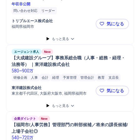
年収非公開
問い合わせ対応
リーダー
トリプルエース株式会社
気になる
福岡県福岡市
トリプルエー
もっと見る
エージェント求人
New
【大成建設グループ】事務系総合職（人事・総務・経理・
法務等） ｜東洋建設株式会社
580
~
900
万
研修企画
人事
会計
経理
予算管理
管理会計
教育
支店長
コンプライアンス
教育研修
中途採用
事務
リーダー
新卒採用
東洋建設株式会社
気になる
財務
コンサルタント
東京都千代田区, 大阪府大阪市, 福岡県福岡市
【大成建設
もっと見る
企業ダイレクト
New
【福岡市/人事労務】管理部門の幹部候補／将来の課長候補/
上場子会社◎
540
~
720
万