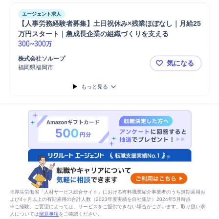
エージェント求人
【人事労務経験者募集】土日祝休み×残業ほぼなし｜月給25
万円スタート｜急成長企業の組織づくりを支える
300
~
300
万
株式会社ソループ
気になる
福岡県福岡市
【人事労務
もっと見る
※厚生労働省「人材サービス総合サイト」における有料職業紹介事業者のうち無期雇用お
よび4ヶ月以上の有期雇用の合計人数（2023年度実績を自社集計）2024年5月時点
※ご経験、ご要望によっては、サービスをご提供できない場合がございます。取り扱い求
人については
留意事項
をご確認ください。