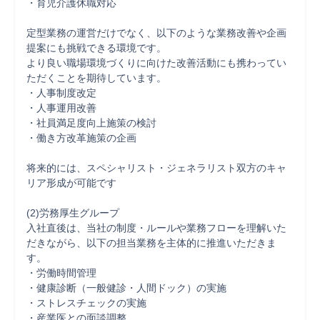
・育児介護休職対応

定型業務の運営だけでなく、以下のような業務改善や企画
提案にも挑戦できる環境です。

より良い職場環境づくりに向けた改善活動にも携わってい
ただくことを期待しています。

・人事制度改定

・人事運用改善

・社員満足度向上施策の検討

・働き方改革施策の企画

将来的には、スペシャリスト・ジェネラリスト双方のキャ
リア形成が可能です

(2)労務厚生グループ

入社直後は、当社の制度・ルールや業務フローを理解いた
だきながら、以下の担当業務を主体的に推進いただきま
す。

・労働時間管理

・健康診断（一般健診・人間ドック）の実施

・ストレスチェックの実施

・産業医との面談調整
