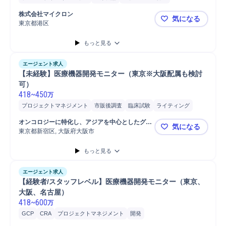
医療/ヘルスケア
プロジェクトマネジメント
CRA
株式会社マイクロン
気になる
臨床開発プロジェクトマネジメン...
臨床開発企画
臨床開発計画立案
東京都港区
【東京】グ
グローバル治験
プロジェクトリーダー
もっと見る
エージェント求人
【未経験】医療機器開発モニター（東京※大阪配属も検討
可）
418
~
450
万
プロジェクトマネジメント
市販後調査
臨床試験
ライティング
モニタリング
メディカルライティング
医療機器
医療/ヘルスケア
オンコロジーに特化し、アジアを中心としたグロ
気になる
CRA
営業
最終顧客 クリニック
病院担当
ーバル展開を進めている優良CRO企業
東京都新宿区, 大阪府大阪市
【未経験】
もっと見る
エージェント求人
【経験者/スタッフレベル】医療機器開発モニター（東京、
大阪、名古屋）
418
~
600
万
GCP
CRA
プロジェクトマネジメント
開発
メディカルライティング
市販後調査
モニタリング
医療機器