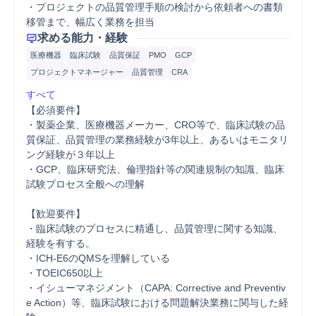
・プロジェクトの品質管理手順の検討から依頼者への書類
移管まで、幅広く業務を担当 
求める能力・経験
医療機器
臨床試験
品質保証
PMO
GCP
プロジェクトマネージャー
品質管理
CRA
すべて
【必須要件】

・製薬企業、医療機器メーカー、CRO等で、臨床試験の品
質保証、品質管理の業務経験が3年以上、あるいはモニタリ
ング経験が３年以上 

・GCP、臨床研究法、倫理指針等の関連規制の知識、臨床
試験プロセス全般への理解 

【歓迎要件】

・臨床試験のプロセスに精通し、品質管理に関する知識、
経験を有する。 

・ICH-E6のQMSを理解している 

・TOEIC650以上

・イシューマネジメント（CAPA: Corrective and Preventiv
e Action）等、臨床試験における問題解決業務に関与した経