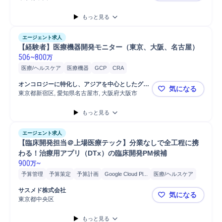
ている企業 
もっと見る
エージェント求人
【経験者】医療機器開発モニター（東京、大阪、名古屋）
506
~
800
万
医療/ヘルスケア
医療機器
GCP
CRA
オンコロジーに特化し、アジアを中心としたグロ
気になる
ーバル展開を進めている優良CRO企業
東京都新宿区, 愛知県名古屋市, 大阪府大阪市
【経験者】
もっと見る
エージェント求人
【臨床開発担当＠上場医療テック】分業なしで全工程に携
わる！治療用アプリ（DTx）の臨床開発PM候補
900
~
万
予算管理
予算策定
予算計画
Google Cloud Pl...
医療/ヘルスケア
バリューアップ/モニタリング
プロジェクト
マネジメント
サスメド株式会社
気になる
臨床開発プロジェクト
モニタリング
担当者
マネージャー
東京都中央区
【臨床開発
開発プロジェクト
モニタリング活動
プロジェクトマネージャー
もっと見る
GCP
開発
臨床試験
リーダー
プロジェクトリーダー
CRA