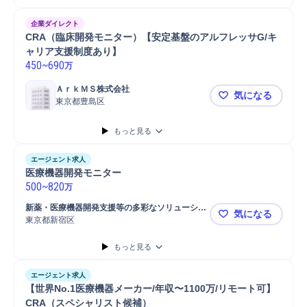
企業ダイレクト
CRA（臨床開発モニター）【安定基盤のアルフレッサG/キ
ャリア支援制度あり】
450
~
690
万
ＡｒｋＭＳ株式会社
気になる
東京都豊島区
CRA（臨
もっと見る
エージェント求人
医療機器開発モニター
500
~
820
万
新薬・医療機器開発支援等の多彩なソリューショ
気になる
ンを提供し、医療・ヘルスケア産業の発展に貢献
東京都新宿区
医療機器開
するトップクラス会社です。 
もっと見る
エージェント求人
【世界No.1医療機器メーカー/年収〜1100万/リモート可】
CRA（スペシャリスト候補）