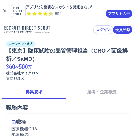
アプリなら重要なスカウトを見逃さない!
無料
アプリを入手
ログイン
会員登録
エージェント求人
【東京】臨床試験の品質管理担当（CRO／画像解
析／SaMD）
360
~
500
万
株式会社マイクロン
東京都港区
募集要項
選考・企業概要
職務内容
職種
医療機器CRA
医療機器QC