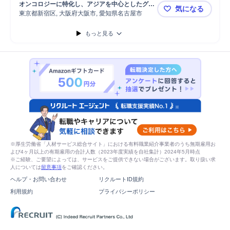
オンコロジーに特化し、アジアを中心としたグロ
気になる
ーバル展開を進めている優良CRO企業
東京都新宿区, 大阪府大阪市, 愛知県名古屋市
【経験者/
もっと見る
※厚生労働省「人材サービス総合サイト」における有料職業紹介事業者のうち無期雇用お
よび4ヶ月以上の有期雇用の合計人数（2023年度実績を自社集計）2024年5月時点
※ご経験、ご要望によっては、サービスをご提供できない場合がございます。取り扱い求
人については
留意事項
をご確認ください。
ヘルプ・お問い合わせ
リクルートID規約
利用規約
プライバシーポリシー