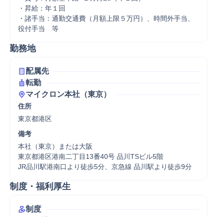
・昇給：年１回

・諸手当：通勤交通費（月額上限５万円）、時間外手当、
役付手当　等
勤務地
配属先
転勤
マイクロン本社（東京）
住所
東京都港区
備考
本社（東京）または大阪

東京都港区港南二丁目13番40号 品川TSビル5階

JR品川駅港南口より徒歩5分、京急線 品川駅より徒歩9分
制度・福利厚生
制度