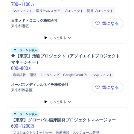
700
~
1100
万
マネジメント
医療/ヘルスケア
プロジェクト
開発プロジェクト
製品
プロジェクトマネジメント
リスクマネジメント
モニタリング
日本メドトロニック株式会社
気になる
病院
プロジェクト推進
安全管理
GCP
開発
品質保証
医療機器
東京都港区
【世界No.
もっと見る
エージェント求人
🔶【東京】治験プロジェクト（アソイエイトプロジェクト
マネージャー）
600
~
800
万
臨床試験
開発
モニタリング
Google Cloud Pl...
マネジメント
承認申請
医療/ヘルスケア
製品
当局対応
分析
書類作成
GCP
オーバスメディカルネイチ株式会社
気になる
進捗管理
審査/回収
バリューアップ/モニタリング
報告書作成
東京都渋谷区
🔶【東京
医療機器承認申請
医療機器
もっと見る
エージェント求人
【東京】グローバル臨床開発プロジェクトマネージャー
600
~
1200
万
プロジェクトマネージャー
医療機器
スケジュール管理