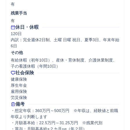
有
残業手当
有
休日・休暇
120日

内訳：完全週休2日制、土曜 日曜 祝日、夏季3日、年末年始
6日
その他
有給休暇（初年10日）、産休・育休制度、介護休業制度、
子の看護休暇（年間10日）
社会保険
健康保険

厚生年金

雇用保険

労災保険
備考
・想定年収：360万円～500万円　※年収は、経験値と前職
年収より判断します

・月額基本給：22.5万円～31.25万円　※残業代別

・賞与：月額基本給×２カ月±α（年２回）
