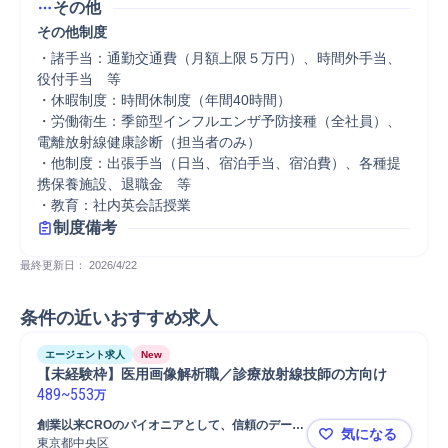
その他
その他制度
・諸手当：通勤交通費（月額上限５万円）、時間外手当、
役付手当　等

・休暇制度：時間休制度（年間40時間）

・労働衛生：季節型インフルエンザ予防接種（全社員）、
電離放射線健康診断（担当者のみ）

・他制度：出張手当（日当、宿泊手当、宿泊費）、各種提
携保養施設、退職金　等　　　　　　　　　

・教育：社内英会話授業
制度備考
最終更新日： 
2026/4/22
条件の近いおすすめ求人
エージェント求人
New
【未経験枠】医用画像解析職／診療放射線技師の方向け
489
~
553
万
創業以来CROのパイオニアとして、信頼のデータ
気になる
と最先端テクノロジーで医療の発展に挑戦し続け
東京都中央区
【未経験枠