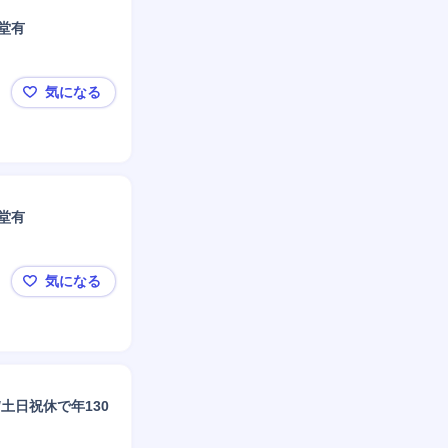
堂有
気になる
尼崎【訪問リハビリの作業療法士】新規事業所設立/残
堂有
気になる
尼崎【訪問リハビリの理学療法士】新規事業所設立/残
/土日祝休で年130