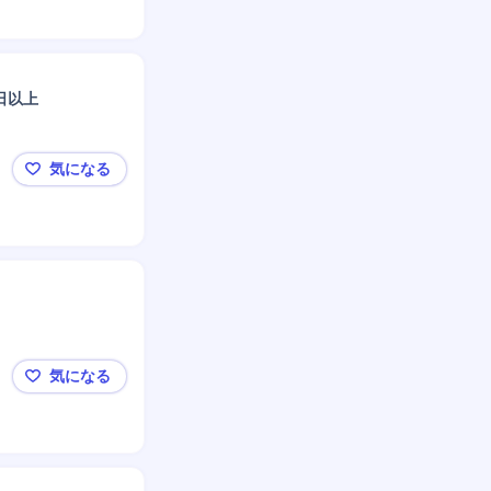
日以上
気になる
東京都墨田区【作業療法士】地域密着型病院/残業ほぼな
気になる
【広島】医療ベッドメンテナンス(外勤)残業15～25H/