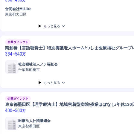
合同会社MiiLike
東京都大田区
もっと見る
企業ダイレクト
南船橋【言語聴覚士】特別養護老人ホーム/つしま医療福祉グループ/
384
~
540
万
社会福祉法人ノテ福祉会
千葉県船橋市
もっと見る
企業ダイレクト
東京都墨田区【理学療法士】地域密着型病院/残業ほぼなし/年休130
400
~
500
万
医療法人社団隆靖会
東京都墨田区