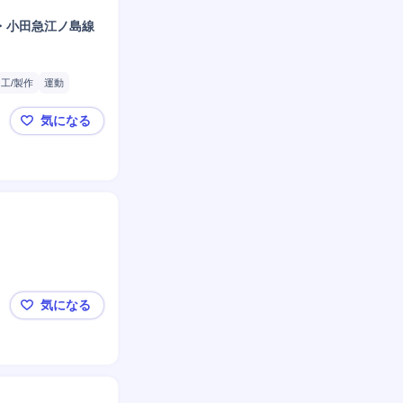
・小田急江ノ島線
工/製作
運動
普通自動車
送迎
気になる
【神奈川県藤沢市・放課後等デイサービス/児童指導
気になる
病院での診療放射線技師◆愛媛県西条市/正社員/年間1