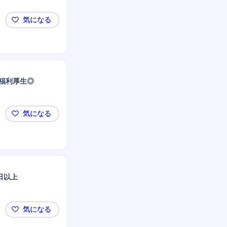
気になる
ケアマネジャー/合同会社MiiLike/～490万円/未経
福利厚生◎
気になる
南船橋【言語聴覚士】特別養護老人ホーム/つしま医療
日以上
気になる
東京都墨田区【理学療法士】地域密着型病院/残業ほぼな