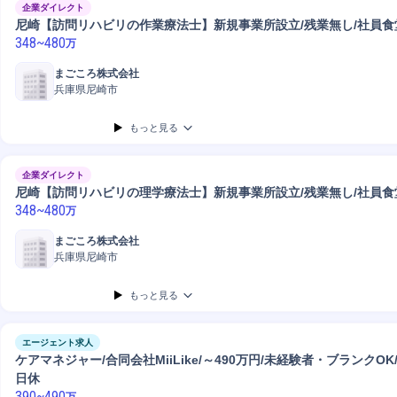
企業ダイレクト
尼崎【訪問リハビリの作業療法士】新規事業所設立/残業無し/社員食
348
~
480
万
まごころ株式会社
兵庫県尼崎市
もっと見る
企業ダイレクト
尼崎【訪問リハビリの理学療法士】新規事業所設立/残業無し/社員食
348
~
480
万
まごころ株式会社
兵庫県尼崎市
もっと見る
エージェント求人
ケアマネジャー/合同会社MiiLike/～490万円/未経験者・ブランクOK
日休
390
~
490
万