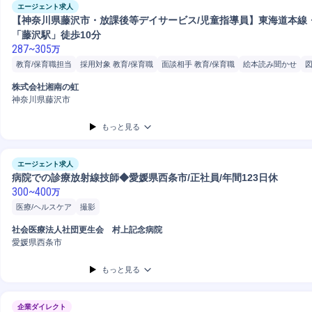
エージェント求人
【神奈川県藤沢市・放課後等デイサービス/児童指導員】東海道本線
「藤沢駅」徒歩10分
287
~
305
万
教育/保育職担当
採用対象 教育/保育職
面談相手 教育/保育職
絵本読み聞かせ
図
児童見守り
介護福祉対象 児童
一般スタッフ
福祉施設
施設担当
自動車運転
株式会社湘南の虹
神奈川県藤沢市
もっと見る
エージェント求人
病院での診療放射線技師◆愛媛県西条市/正社員/年間123日休
300
~
400
万
医療/ヘルスケア
撮影
社会医療法人社団更生会 村上記念病院
愛媛県西条市
もっと見る
企業ダイレクト