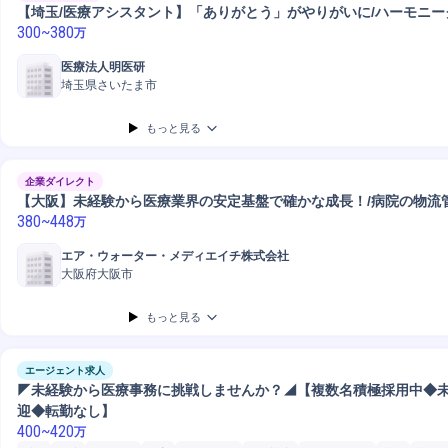
【埼玉/医療アシスタント】「ありがとう」がやりがいに/ハーモニー
300
~
380
万
医療法人明医研
埼玉県さいたま市
もっと見る
企業ダイレクト
【大阪】未経験から医療業界の安定基盤で確かな成長！/病院の物流
380
~
448
万
エア・ウォーター・メディエイチ株式会社
大阪府大阪市
もっと見る
エージェント求人
◤未経験から医療事務に挑戦しませんか？◢【複数名積極採用中◆
迎◆転勤なし】
400
~
420
万