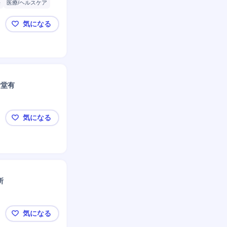
長
医療/ヘルスケア
気になる
◤未経験から医療事務に挑戦しませんか？◢【複数名
食堂有
気になる
尼崎【訪問看護の看護師】日勤のみ/新規事業所設立/
所
気になる
尼崎【ケアマネジャー】週32時間勤務/週休3日制/居