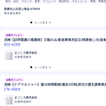
受付
会計
スタッフ
教育
クリニック
電話対応
マネジメント
事務
事務
接客
営業
販売
医療法人社団上桜会 879050
東京都台東区
もっと見る
企業ダイレクト
尼崎【訪問看護の看護師】日勤のみ/新規事業所設立/残業無し/社員
423
~
624
万
まごころ株式会社
兵庫県尼崎市
もっと見る
企業ダイレクト
尼崎【ケアマネジャー】週32時間勤務/週休3日制/居宅介護支援事業
276
~
456
万
まごころ株式会社
兵庫県尼崎市