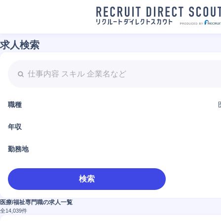
求人検索
職種
年収
勤務地
検索
医療/福祉専門職の求人一覧
全
14,039
件