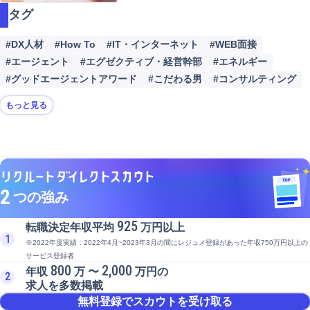
タグ
#DX人材
#How To
#IT・インターネット
#WEB面接
#エージェント
#エグゼクティブ・経営幹部
#エネルギー
#グッドエージェントアワード
#こだわる男
#コンサルティング
もっと見る
2
つの強み
925
転職決定年収平均
万円以上
1
※2022年度実績：2022年4月~2023年3月の間にレジュメ登録があった年収750万円以上の
サービス登録者
800
2,000
年収
万 〜
万円の
2
求人を多数掲載
無料登録でスカウトを受け取る