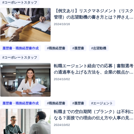
#コーポレートスタッフ
【例文あり】リスクマネジメント（リスク
管理）の志望動機の書き方とは？押さえて
おきたいポイントと求人動向も紹介
2024/10/16
履歴書・職務経歴書作成
#職務経歴書
#履歴書
#志望動機
#コーポレートスタッフ
転職エージェント経由での応募｜書類選考
の通過率を上げる方法を、企業の観点から
解説
2024/10/02
履歴書・職務経歴書作成
#職務経歴書
#履歴書
#エージェント
転職までの空白期間（ブランク）は不利に
なる？面接での理由の伝え方や人事の見方
を解説【回答例あり】
2024/10/02