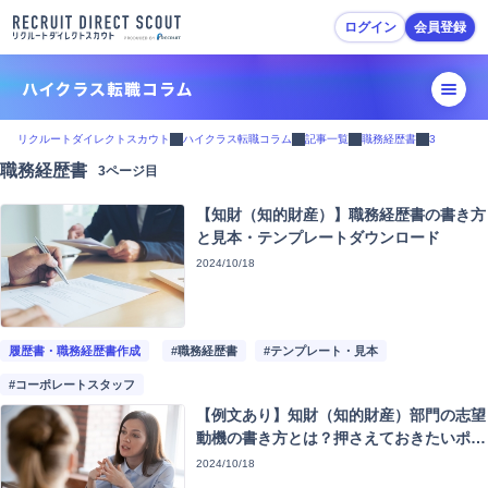
ログイン
会員登録
転職活動ガイド
リクルートダイレクトスカウト
ハイクラス転職コラム
記事一覧
職務経歴書
3
職務経歴書
3ページ目
転職準備
【知財（知的財産）】職務経歴書の書き方
履歴書・職務経歴書作成
と見本・テンプレートダウンロード
2024/10/18
スカウトを受ける・応募
面接対策
履歴書・職務経歴書作成
#職務経歴書
#テンプレート・見本
#コーポレートスタッフ
内定・退職準備
【例文あり】知財（知的財産）部門の志望
動機の書き方とは？押さえておきたいポイ
転職活動Tips
ントと求人動向も紹介
2024/10/18