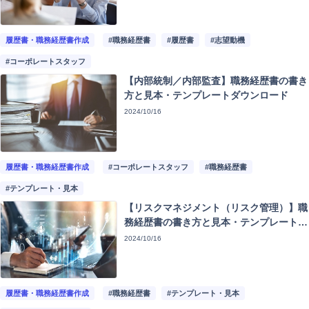
注目記事
動画ギャラリー
履歴書・職務経歴書作成
#職務経歴書
#履歴書
#志望動機
#コーポレートスタッフ
【内部統制／内部監査】職務経歴書の書き
方と見本・テンプレートダウンロード
2024/10/16
履歴書・職務経歴書作成
#コーポレートスタッフ
#職務経歴書
#テンプレート・見本
【リスクマネジメント（リスク管理）】職
務経歴書の書き方と見本・テンプレートダ
ウンロード
2024/10/16
履歴書・職務経歴書作成
#職務経歴書
#テンプレート・見本