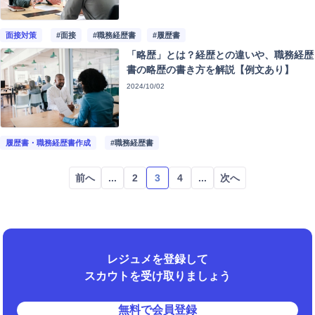
面接対策
#面接
#職務経歴書
#履歴書
「略歴」とは？経歴との違いや、職務経歴
書の略歴の書き方を解説【例文あり】
2024/10/02
履歴書・職務経歴書作成
#職務経歴書
前へ
...
2
3
4
...
次へ
レジュメを登録して
スカウトを受け取りましょう
無料で会員登録