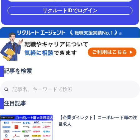
リクルートIDでログイン
記事を検索
記
事
名
注目記事
、
キ
【企業ダイレクト】コーポレート職の注
ー
目求人
ワ
ー