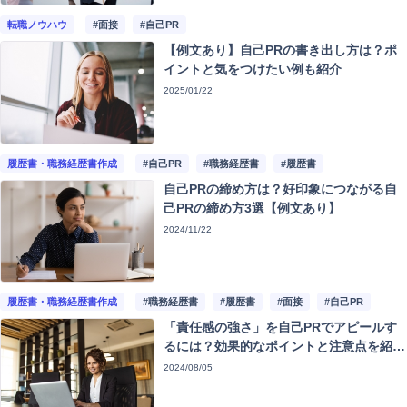
注目記事
転職ノウハウ
#面接
#自己PR
【例文あり】自己PRの書き出し方は？ポ
動画ギャラリー
イントと気をつけたい例も紹介
2025/01/22
履歴書・職務経歴書作成
#自己PR
#職務経歴書
#履歴書
自己PRの締め方は？好印象につながる自
己PRの締め方3選【例文あり】
2024/11/22
履歴書・職務経歴書作成
#職務経歴書
#履歴書
#面接
#自己PR
「責任感の強さ」を自己PRでアピールす
るには？効果的なポイントと注意点を紹介
【例文あり】
2024/08/05