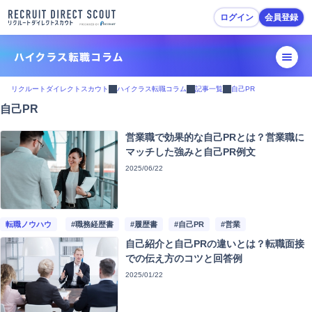
ログイン
会員登録
転職活動ガイド
リクルートダイレクトスカウト
ハイクラス転職コラム
記事一覧
自己PR
自己PR
転職準備
営業職で効果的な自己PRとは？営業職に
履歴書・職務経歴書作成
マッチした強みと自己PR例文
2025/06/22
スカウトを受ける・応募
面接対策
転職ノウハウ
#職務経歴書
#履歴書
#自己PR
#営業
自己紹介と自己PRの違いとは？転職面接
内定・退職準備
での伝え方のコツと回答例
2025/01/22
転職活動Tips