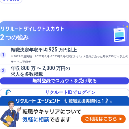
2
つの強み
925
転職決定年収平均
万円以上
1
※2022年度実績：2022年4月~2023年3月の間にレジュメ登録があった年収750万円以上の
サービス登録者
800
2,000
年収
万 〜
万円の
2
求人を多数掲載
無料登録でスカウトを受け取る
リクルートIDでログイン