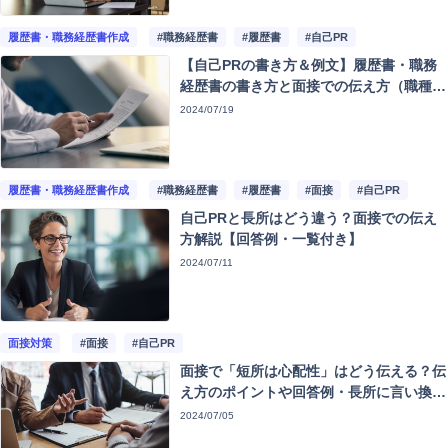
履歴書・職務経歴書作成
#職務経歴書
#履歴書
#自己PR
【自己PRの書き方＆例文】履歴書・職務
経歴書の書き方と面接での伝え方（職種／
強み別）
2024/07/19
履歴書・職務経歴書作成
#職務経歴書
#履歴書
#面接
#自己PR
自己PRと長所はどう違う？面接での伝え
方解説【回答例・一覧付き】
2024/07/11
面接対策
#面接
#自己PR
面接で「短所は心配性」はどう伝える？伝
え方のポイントや回答例・長所に言い換え
る場合の例を紹介
2024/07/05