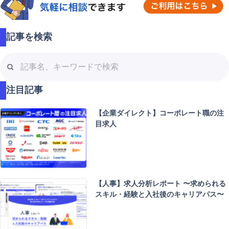
記事を検索
記
事
名
注目記事
、
キ
【企業ダイレクト】コーポレート職の注
ー
目求人
ワ
ー
ド
で
検
【人事】求人分析レポート 〜求められる
索
スキル・経験と入社後のキャリアパス〜