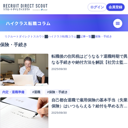
ログイン
会員登録
転職活動ガイド
リクルートダイレクトスカウト
ハイクラス転職コラム
記事一覧
保険・手続き
保険・手続き
転職準備
転職後の住民税はどうなる？退職時期で異
履歴書・職務経歴書作成
なる手続きや納付方法を解説【社労士監
修】
2025/09/30
スカウトを受ける・応募
面接対策
内定・退職準備
#退職
#保険・手続き
自己都合退職で雇用保険の基本手当（失業
内定・退職準備
保険）はいつもらえる？給付を早める方法
や計算方法【社労士監修】
2025/09/30
転職活動Tips