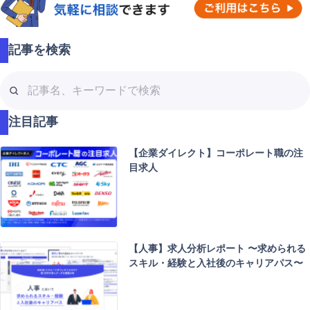
記事を検索
記
事
名
注目記事
、
キ
【企業ダイレクト】コーポレート職の注
ー
目求人
ワ
ー
ド
で
検
【人事】求人分析レポート 〜求められる
索
スキル・経験と入社後のキャリアパス〜