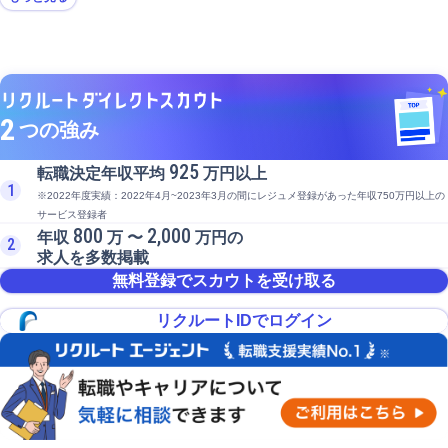
2
つの強み
925
転職決定年収平均
万円以上
1
※2022年度実績：2022年4月~2023年3月の間にレジュメ登録があった年収750万円以上の
サービス登録者
800
2,000
年収
万 〜
万円の
2
求人を多数掲載
無料登録でスカウトを受け取る
リクルートIDでログイン