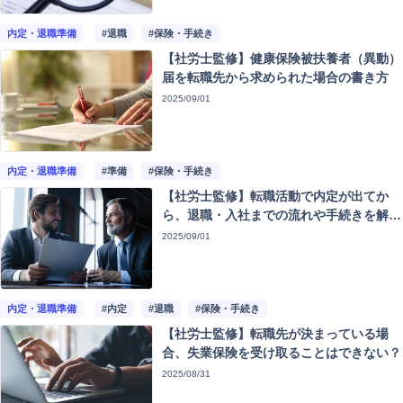
内定・退職準備
#退職
#保険・手続き
【社労士監修】健康保険被扶養者（異動）
届を転職先から求められた場合の書き方
2025/09/01
内定・退職準備
#準備
#保険・手続き
【社労士監修】転職活動で内定が出てか
ら、退職・入社までの流れや手続きを解
説
2025/09/01
内定・退職準備
#内定
#退職
#保険・手続き
【社労士監修】転職先が決まっている場
合、失業保険を受け取ることはできない？
2025/08/31