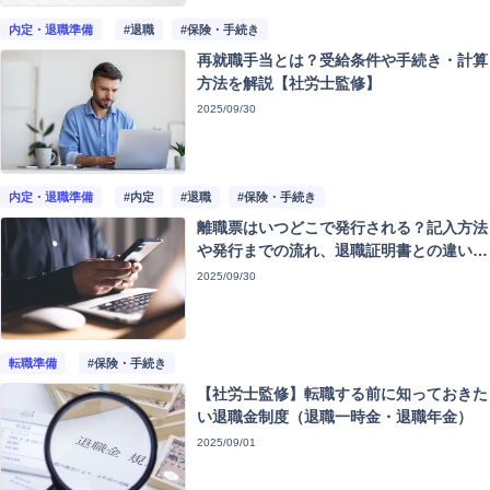
注目記事
内定・退職準備
#退職
#保険・手続き
再就職手当とは？受給条件や手続き・計算
動画ギャラリー
方法を解説【社労士監修】
2025/09/30
内定・退職準備
#内定
#退職
#保険・手続き
離職票はいつどこで発行される？記入方法
や発行までの流れ、退職証明書との違い
【社労士解説】
2025/09/30
転職準備
#保険・手続き
【社労士監修】転職する前に知っておきた
い退職金制度（退職一時金・退職年金）
2025/09/01