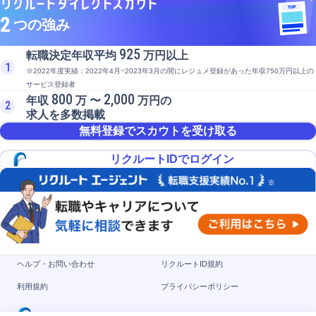
2
つの強み
925
転職決定年収平均
万円以上
1
※2022年度実績：2022年4月~2023年3月の間にレジュメ登録があった年収750万円以上の
サービス登録者
800
2,000
年収
万 〜
万円の
2
求人を多数掲載
無料登録でスカウトを受け取る
リクルートIDでログイン
ヘルプ・お問い合わせ
リクルートID規約
利用規約
プライバシーポリシー