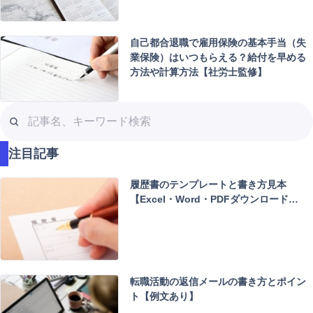
自己都合退職で雇用保険の基本手当（失
業保険）はいつもらえる？給付を早める
方法や計算方法【社労士監修】
記
事
名
注目記事
、
キ
履歴書のテンプレートと書き方見本
ー
【Excel・Word・PDFダウンロード…
ワ
ー
ド
検
索
転職活動の返信メールの書き方とポイン
ト【例文あり】