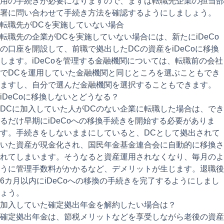
用の手続きが必要になりますので、まずは転職先企業の担当部
署に問い合わせて手続き方法を確認するようにしましょう。
転職先がDCを実施していない場合
転職先の企業がDCを実施していない場合には、新たにiDeCo
の口座を開設して、前職で拠出したDCの資産をiDeCoに移換
します。iDeCoを管理する金融機関については、転職前の会社
でDCを運用していた金融機関と同じところを選ぶこともでき
ますし、自分で選んだ金融機関を選択することもできます。
iDeCoに移換しないとどうなる？
DCに加入していた人がDCのない企業に転職した場合は、でき
るだけ早期にiDeCoへの移換手続きを開始する必要がありま
す。手続きをしないままにしていると、DCとして拠出されて
いた資産が現金化され、国民年金基金連合会に自動的に移換さ
れてしまいます。そうなると資産運用されなくなり、毎月のよ
うに管理手数料がかかるなど、デメリットが生じます。退職後
6カ月以内にiDeCoへの移換の手続きを完了するようにしまし
ょう。
加入していた確定拠出年金を解約したい場合は？
確定拠出年金は、節税メリットなどを享受しながら老後の資産