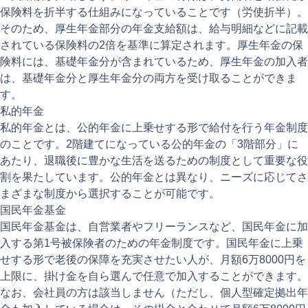
保険料を折半する仕組みになっていることです（労使折半）。
そのため、厚生年金部分の年金支給額は、給与明細などに記載
されている保険料の2倍を基準に算定されます。厚生年金の保
険料には、基礎年金分が含まれているため、厚生年金の加入者
は、基礎年金分と厚生年金分の両方を受け取ることができま
す。
私的年金
私的年金とは、公的年金に上乗せする形で給付を行う年金制度
のことです。2階建てになっている公的年金の「3階部分」に
あたり、退職後に豊かな生活を送るための制度として重要な役
割を果たしています。公的年金とは異なり、ニーズに応じてさ
まざまな制度から選択することが可能です。
国民年金基金
国民年金基金は、自営業者やフリーランスなど、国民年金に加
入する第1号被保険者のための年金制度です。国民年金に上乗
せする形で老後の保障を充実させたい人が、月額6万8000円を
上限に、掛け金を自ら選んで任意で加入することができます。
なお、会社員の方は該当しません（ただし、個人型確定拠出年