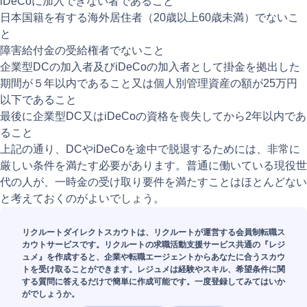
iDeCoに加入できない者であること
日本国籍を有する海外居住者（20歳以上60歳未満）でないこ
と
障害給付金の受給権者でないこと
企業型DCの加入者及びiDeCoの加入者として掛金を拠出した
期間が５年以内であること又は個人別管理資産の額が25万円
以下であること
最後に企業型DC又はiDeCoの資格を喪失してから2年以内であ
ること
上記の通り、DCやiDeCoを途中で脱退するためには、非常に
厳しい条件を満たす必要があります。普通に働いている現役世
代の人が、一時金の受け取り要件を満たすことはほとんどない
と考えておくのがよいでしょう。
リクルートダイレクトスカウトは、リクルートが運営する会員制転職ス
カウトサービスです。リクルートの求職活動支援サービス共通の『レジ
ュメ』を作成すると、企業や転職エージェントからあなたに合うスカウ
トを受け取ることができます。レジュメは経験やスキル、希望条件に関
する質問に答えるだけで簡単に作成可能です。一度登録してみてはいか
がでしょうか。