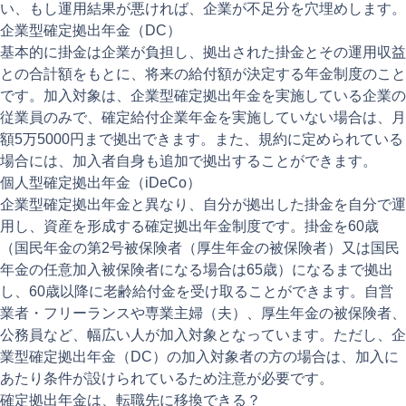
い、もし運用結果が悪ければ、企業が不足分を穴埋めします。
企業型確定拠出年金（DC）
基本的に掛金は企業が負担し、拠出された掛金とその運用収益
との合計額をもとに、将来の給付額が決定する年金制度のこと
です。加入対象は、企業型確定拠出年金を実施している企業の
従業員のみで、確定給付企業年金を実施していない場合は、月
額5万5000円まで拠出できます。また、規約に定められている
場合には、加入者自身も追加で拠出することができます。
個人型確定拠出年金（iDeCo）
企業型確定拠出年金と異なり、自分が拠出した掛金を自分で運
用し、資産を形成する確定拠出年金制度です。掛金を60歳
（国民年金の第2号被保険者（厚生年金の被保険者）又は国民
年金の任意加入被保険者になる場合は65歳）になるまで拠出
し、60歳以降に老齢給付金を受け取ることができます。自営
業者・フリーランスや専業主婦（夫）、厚生年金の被保険者、
公務員など、幅広い人が加入対象となっています。ただし、企
業型確定拠出年金（DC）の加入対象者の方の場合は、加入に
あたり条件が設けられているため注意が必要です。
確定拠出年金は、転職先に移換できる？