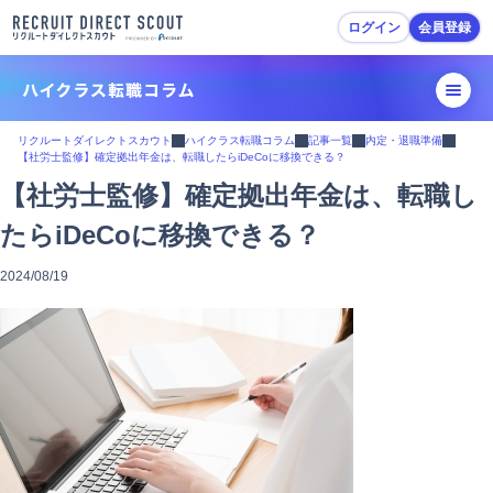
ログイン
会員登録
転職活動ガイド
リクルートダイレクトスカウト
ハイクラス転職コラム
記事一覧
内定・退職準備
【社労士監修】確定拠出年金は、転職したらiDeCoに移換できる？
転職準備
【社労士監修】確定拠出年金は、転職し
たらiDeCoに移換できる？
履歴書・職務経歴書作成
2024/08/19
スカウトを受ける・応募
面接対策
内定・退職準備
転職活動Tips