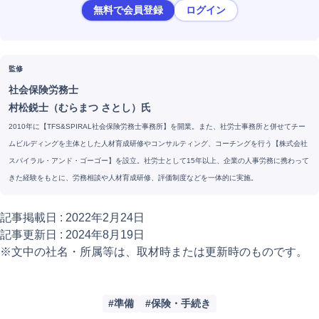
無料で会員登録
ログイン
監修
社会保険労務士
村松鋭士（むらまつ さとし）氏
2010年に【TFS&SPIRAL社会保険労務士事務所】を開業。また、社労士事務所と併せてチー
ムビルディングを主体とした人材育成研修やコンサルティング、コーチングを行う【株式会社
スパイラル・アンド・ゴーゴー】を設立。社労士として15年以上、企業の人事労務に携わって
きた経験をもとに、労務相談や人材育成研修、評価制度などを一体的に実施。
記事掲載日 :
2022年2月24日
記事更新日 :
2024年8月19日
※文中の社名・所属等は、取材時または更新時のものです。
準備
保険・手続き