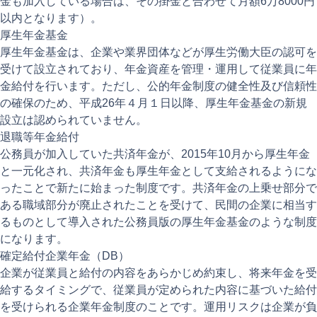
金も加入している場合は、その掛金と合わせて月額6万8000円
以内となります）。
厚生年金基金
厚生年金基金は、企業や業界団体などが厚生労働大臣の認可を
受けて設立されており、年金資産を管理・運用して従業員に年
金給付を行います。ただし、公的年金制度の健全性及び信頼性
の確保のため、平成26年４月１日以降、厚生年金基金の新規
設立は認められていません。
退職等年金給付
公務員が加入していた共済年金が、2015年10月から厚生年金
と一元化され、共済年金も厚生年金として支給されるようにな
ったことで新たに始まった制度です。共済年金の上乗せ部分で
ある職域部分が廃止されたことを受けて、民間の企業に相当す
るものとして導入された公務員版の厚生年金基金のような制度
になります。
確定給付企業年金（DB）
企業が従業員と給付の内容をあらかじめ約束し、将来年金を受
給するタイミングで、従業員が定められた内容に基づいた給付
を受けられる企業年金制度のことです。運用リスクは企業が負