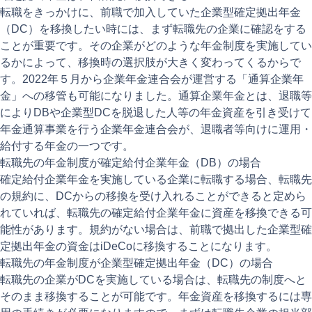
転職をきっかけに、前職で加入していた企業型確定拠出年金
（DC）を移換したい時には、まず転職先の企業に確認をする
ことが重要です。その企業がどのような年金制度を実施してい
るかによって、移換時の選択肢が大きく変わってくるからで
す。2022年５月から企業年金連合会が運営する「通算企業年
金」への移管も可能になりました。通算企業年金とは、退職等
によりDBや企業型DCを脱退した人等の年金資産を引き受けて
年金通算事業を行う企業年金連合会が、退職者等向けに運用・
給付する年金の一つです。
転職先の年金制度が確定給付企業年金（DB）の場合
確定給付企業年金を実施している企業に転職する場合、転職先
の規約に、DCからの移換を受け入れることができると定めら
れていれば、転職先の確定給付企業年金に資産を移換できる可
能性があります。規約がない場合は、前職で拠出した企業型確
定拠出年金の資金はiDeCoに移換することになります。
転職先の年金制度が企業型確定拠出年金（DC）の場合
転職先の企業がDCを実施している場合は、転職先の制度へと
そのまま移換することが可能です。年金資産を移換するには専