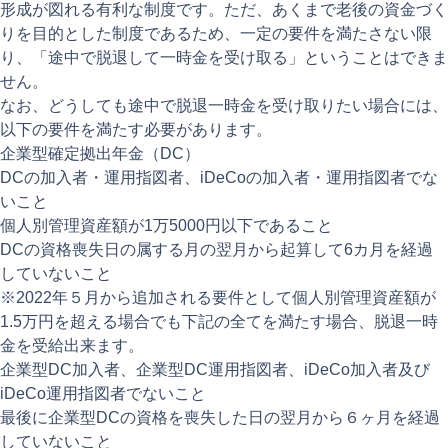
形成が図れる有利な制度です。ただ、あくまで老後の資金づく
りを目的とした制度であるため、一定の要件を満たさない限
り、「途中で脱退して一時金を受け取る」ということはできま
せん。
なお、どうしても途中で脱退一時金を受け取りたい場合には、
以下の要件を満たす必要があります。
企業型確定拠出年金（DC）
DCの加入者・運用指図者、iDeCoの加入者・運用指図者でな
いこと
個人別管理資産額が1万5000円以下であること
DCの資格喪失日の属する月の翌月から起算して6カ月を経過
していないこと
※2022年５月から追加される要件として個人別管理資産額が
1.5万円を超える場合でも下記の全てを満たす場合、脱退一時
金を受給出来ます。
企業型DC加入者、企業型DC運用指図者、iDeCo加入者及び
iDeCo運用指図者でないこと
最後に企業型DCの資格を喪失した日の翌月から６ヶ月を経過
していないこと