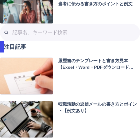
当者に伝わる書き方のポイントと例文
記
事
名
注目記事
、
キ
履歴書のテンプレートと書き方見本
ー
【Excel・Word・PDFダウンロード…
ワ
ー
ド
検
索
転職活動の返信メールの書き方とポイン
ト【例文あり】