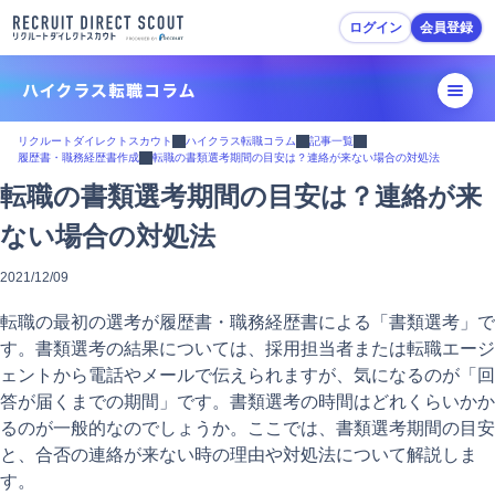
ログイン
会員登録
転職活動ガイド
リクルートダイレクトスカウト
ハイクラス転職コラム
記事一覧
履歴書・職務経歴書作成
転職の書類選考期間の目安は？連絡が来ない場合の対処法
転職準備
転職の書類選考期間の目安は？連絡が来
ない場合の対処法
履歴書・職務経歴書作成
2021/12/09
スカウトを受ける・応募
転職の最初の選考が履歴書・職務経歴書による「書類選考」で
面接対策
す。書類選考の結果については、採用担当者または転職エージ
ェントから電話やメールで伝えられますが、気になるのが「回
内定・退職準備
答が届くまでの期間」です。書類選考の時間はどれくらいかか
るのが一般的なのでしょうか。ここでは、書類選考期間の目安
転職活動Tips
と、合否の連絡が来ない時の理由や対処法について解説しま
す。