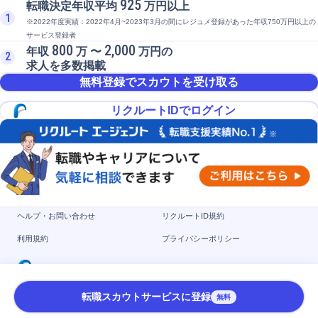
925
転職決定年収平均
万円以上
1
※2022年度実績：2022年4月~2023年3月の間にレジュメ登録があった年収750万円以上の
サービス登録者
800
2,000
年収
万 〜
万円の
2
求人を多数掲載
無料登録でスカウトを受け取る
リクルートIDでログイン
ヘルプ・お問い合わせ
リクルートID規約
利用規約
プライバシーポリシー
(c) Indeed Recruit Partners Co., Ltd.
転職スカウトサービスに登録
無料