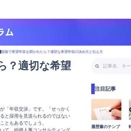
転
面接で希望年収を聞かれたら？適切な希望年収の決め方と伝え方
記
ら？適切な希望
事
名
、
注目記事
キ
ー
ワ
が「年収交渉」です。「せっかく
ー
ると採用を見送られるのではない
ド
こともあるでしょう。
検
履歴書のテンプ
いて、組織人事コンサルティング