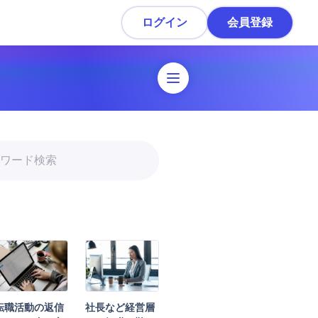
ログイン
会員登録
職活動ガイド
転職準備
履歴書・職務経歴書作成
スカウトを受ける・応募
面接対策
内定・退職準備
転職活動の返信
社長など経営層