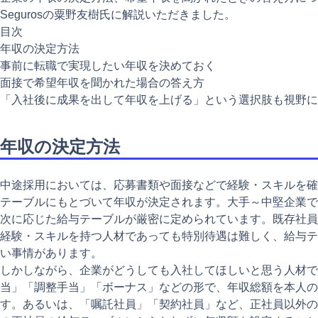
Segurosの粟野友樹氏に解説いただきました。
目次
年収の決定方法
事前に転職で実現したい年収を決めておく
面接で希望年収を聞かれた場合の答え方
「入社後に成果を出して年収を上げる」という選択肢も視野に
年収の決定方法
中途採用においては、応募書類や面接などで経験・スキルを確
テーブルにもとづいて年収が決定されます。大手～中堅企業で
次に応じた給与テーブルが厳密に定められています。既存社員
経験・スキルを持つ人材であっても特別待遇は難しく、給与テ
い事情があります。
しかしながら、企業がどうしても入社してほしいと思う人材で
当」「調整手当」「ボーナス」などの形で、年収総額を本人の
す。あるいは、「嘱託社員」「契約社員」など、正社員以外の