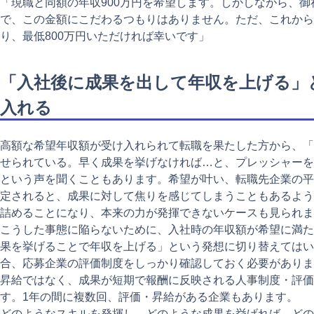
「現職と同額の年収900万円を希望します。しかしながら、
で、この金額にこだわるつもりはありません。ただ、これから
り、最低800万円いただければ幸いです」
「入社後に成果を出して年収を上げる」
入れる
高額な希望年収額が受け入れられて転職を果たした方から、「
せられている。早く成果を挙げなければ…と、プレッシャーを
という声を聞くこともあります。希望が叶い、転職先企業の平
定されると、成果に対して焦りを感じてしまうこともあるよう
詰めることになり、本来の力が発揮できないケースも見られま
こうした事態に陥らないために、入社時の年収額が希望に満た
果を挙げることで年収を上げる」という発想に切り替えてはい
合、応募企業の評価制度をしっかり確認しておく必要がありま
昇給ではなく、成果が短期で報酬に反映される人事制度・評価
す。1年の間に複数回、評価・昇給がある企業もあります。
どのようなスキルを発揮し、どのような成果を挙げれば、どの