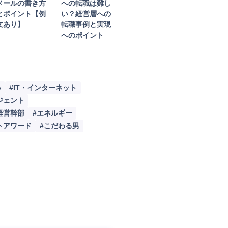
メールの書き方
への転職は難し
活動Tips
とポイント【例
い？経営層への
文あり】
転職事例と実現
目記事
へのポイント
画ギャラリー
o
#IT・インターネット
ジェント
経営幹部
#エネルギー
トアワード
#こだわる男