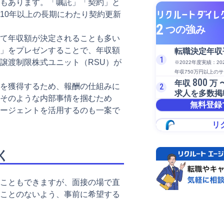
もあります。「嘱託」「契約」と
10年以上の長期にわたり契約更新
2
つの強み
て年収額が決定されることも多い
」をプレゼンすることで、年収額
転職決定年収
1
譲渡制限株式ユニット（RSU）が
※2022年度実績：2
年収750万円以上の
800
年収
万 
を獲得するため、報酬の仕組みに
2
求人を多数掲
そのような内部事情を掴むため
無料登録
ージェントを活用するのも一案で
リ
く
こともできますが、面接の場で直
ことのないよう、事前に希望する