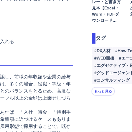
索
レートと書き方
転職
見本【Excel・
Word・PDFダ
注
ウンロード…
動
タグ
入れる
#DX人材
#How T
#WEB面接
#エー
#エグゼクティブ・
#グッドエージェン
認し、前職の年収額や企業の給与
#コンサルティング
は、多くの場合、役職・等級・年
とのバランスをとるため、高度な
もっと見る
ーブル以上の金額は上乗せしづら
あれば、「入社一時金」「特別手
希望額に近づけるケースもありま
雇用形態で採用することで、既存