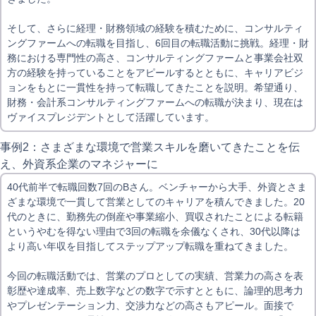
そして、さらに経理・財務領域の経験を積むために、コンサルティ
ングファームへの転職を目指し、6回目の転職活動に挑戦。経理・財
務における専門性の高さ、コンサルティングファームと事業会社双
方の経験を持っていることをアピールするとともに、キャリアビジ
ョンをもとに一貫性を持って転職してきたことを説明。希望通り、
財務・会計系コンサルティングファームへの転職が決まり、現在は
ヴァイスプレジデントとして活躍しています。
事例2：さまざまな環境で営業スキルを磨いてきたことを伝
え、外資系企業のマネジャーに
40代前半で転職回数7回のBさん。ベンチャーから大手、外資とさま
ざまな環境で一貫して営業としてのキャリアを積んできました。20
代のときに、勤務先の倒産や事業縮小、買収されたことによる転籍
というやむを得ない理由で3回の転職を余儀なくされ、30代以降は
より高い年収を目指してステップアップ転職を重ねてきました。
今回の転職活動では、営業のプロとしての実績、営業力の高さを表
彰歴や達成率、売上数字などの数字で示すとともに、論理的思考力
やプレゼンテーション力、交渉力などの高さもアピール。面接で