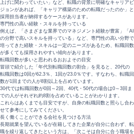
上げに関わっていたい」など、転職の背景に明確なキャリアビ
ジョンがあれば、「キャリア構築のための転職だったのか」と
採用担当者が納得するケースがあります。
専門性の高い経験・スキルを持っている
例えば、「さまざまな業界でのマネジメント経験が豊富」「AI
の分野で高いスキルを持っている」など、専門性の高い分野で
培ってきた経験・スキルは一定のニーズがあるため、転職回数
が多くても採用されやすい傾向があります。
転職回数が多いと思われるおおよその目安
冒頭で紹介した「年代別転職回数の割合」を見ると、20代の
転職回数は0回が62.3％、1回が23.0％です。すなわち、転職回
数が1回までの人が8割以上を占めています。
30代では転職回数が0回～2回、40代・50代の場合は0～3回ま
での人がそれぞれ約8割を占めていることがわかります。
これらはあくまでも目安ですが、自身の転職回数と照らし合わ
せて参考にしてみてください。
長く働くことができる会社を見つける方法
長期就業を望んでいるが在籍してきた企業が自分に合わず、転
職を繰り返してきたという方は、「次こそは自分に合う職場を