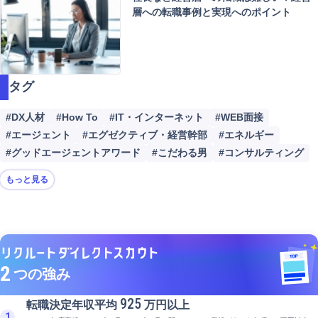
層への転職事例と実現へのポイント
タグ
#DX人材
#How To
#IT・インターネット
#WEB面接
#エージェント
#エグゼクティブ・経営幹部
#エネルギー
#グッドエージェントアワード
#こだわる男
#コンサルティング
もっと見る
2
つの強み
925
転職決定年収平均
万円以上
1