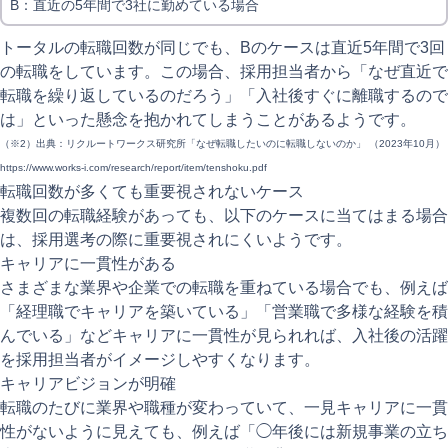
B：直近の5年間で3社に勤めている場合
トータルの転職回数が同じでも、Bのケースは直近5年間で3回
の転職をしています。この場合、採用担当者から「なぜ直近で
転職を繰り返しているのだろう」「入社後すぐに離職するので
は」といった懸念を抱かれてしまうことがあるようです。
（※2）出典：リクルートワークス研究所「なぜ転職したいのに転職しないのか」 （2023年10月）
https://www.works-i.com/research/report/item/tenshoku.pdf
転職回数が多くても重要視されないケース
複数回の転職経験があっても、以下のケースに当てはまる場合
は、採用選考の際に重要視されにくいようです。
キャリアに一貫性がある
さまざまな業界や企業での転職を重ねている場合でも、例えば
「経理職でキャリアを築いている」「営業職で多様な経験を積
んでいる」などキャリアに一貫性が見られれば、入社後の活躍
を採用担当者がイメージしやすくなります。
キャリアビジョンが明確
転職のたびに業界や職種が変わっていて、一見キャリアに一貫
性がないように見えても、例えば「◯年後には新規事業の立ち