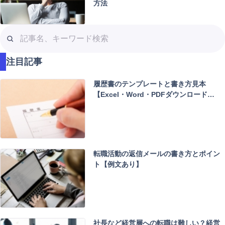
方法
記
事
名
注目記事
、
キ
履歴書のテンプレートと書き方見本
ー
【Excel・Word・PDFダウンロード…
ワ
ー
ド
検
索
転職活動の返信メールの書き方とポイン
ト【例文あり】
社長など経営層への転職は難しい？経営