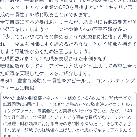
に、スタートアップ企業のCFOを目指すという「キャリア形
成の一貫性」を感じ取ることができます。
全て自責にする必要はありませんが、あまりにも他責要素が多
い発言をしてしまうと、「会社や他人への不平不満が多い」
「少しでもいやになると辞めるような短絡的な性格」と思わ
れ、「今回も同様にすぐ辞めるだろうな」という印象を与えて
しまう可能性があるため注意しましょう。
転職回数が多くても転職を実現させた事例を紹介
転職回数が多くても、アピール方法などを工夫して希望に合っ
た転職を実現したケースをご紹介します。
事例1：豊富な経験と一貫性をアピールし、コンサルティング
ファームに転職
Web系企業の財務部マネジャーを務めているAさんは、30代半ばで
転職回数は5回に上り、これまでに務めたのは監査法人やコンサルテ
ィングファーム、事業会社など業界がバラバラでした。ただ、「40
代で経営層として活躍したい」という明確な目標があり、そのため
に経理・財務領域における自身の専門性を深めたい、そしてさまざ
まな業界・領域での経験値を上げたいとの思いでキャリアを歩んで
きました。