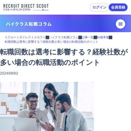
ログイン
会員登録
転職活動ガイド
リクルートダイレクトスカウト
ハイクラス転職コラム
記事一覧
転職準備
転職回数は選考に影響する？経験社数が多い場合の転職活動のポイント
転職準備
転職回数は選考に影響する？経験社数が
多い場合の転職活動のポイント
履歴書・職務経歴書作成
2024/09/02
スカウトを受ける・応募
面接対策
内定・退職準備
転職活動Tips