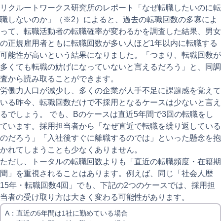
リクルートワークス研究所のレポート「なぜ転職したいのに転
職しないのか」（※2）によると、過去の転職回数の多寡によ
って、転職活動者の転職確率が変わるかを調査した結果、男女
の正規雇用者ともに転職回数が多い人ほど1年以内に転職する
可能性が高いという結果になりました。「つまり、転職回数が
多くても転職の妨げになっていないと言えるだろう」と、同調
査から読み取ることができます。
労働力人口が減少し、多くの企業が人手不足に課題感を覚えて
いる昨今、転職回数だけで不採用となるケースは少ないと言え
るでしょう。 でも、Bのケースは直近5年間で3回の転職をし
ています。採用担当者から「なぜ直近で転職を繰り返している
のだろう」「入社後すぐに離職するのでは」といった懸念を抱
かれてしまうことも少なくありません。
ただし、トータルの転職回数よりも「直近の転職頻度・在籍期
間」を重視されることはあります。例えば、同じ「社会人歴
15年・転職回数4回」でも、下記の2つのケースでは、採用担
当者の受け取り方は大きく変わる可能性があります。
A：直近の5年間は1社に勤めている場合