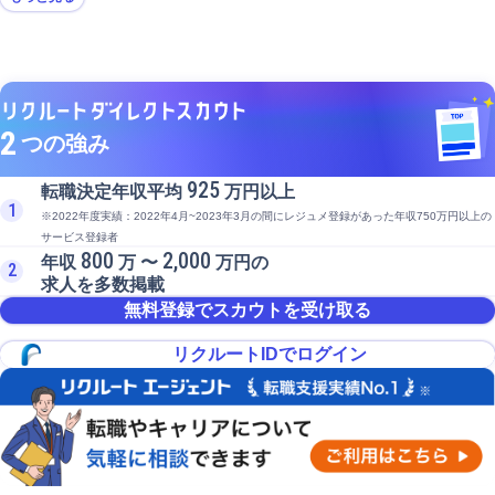
2
つの強み
925
転職決定年収平均
万円以上
1
※2022年度実績：2022年4月~2023年3月の間にレジュメ登録があった年収750万円以上の
サービス登録者
800
2,000
年収
万 〜
万円の
2
求人を多数掲載
無料登録でスカウトを受け取る
リクルートIDでログイン