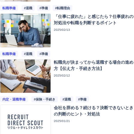
注目記事
転職準備
#退職
#準備
#転職理由
「仕事に疲れた」と感じたら？仕事疲れの
動画ギャラリー
対処法や転職を判断するポイント
2025/02/13
転職準備
#退職
#準備
転職先が決まってから退職する場合の進め
方【伝え方・手続き方法】
2025/02/12
内定・退職準備
#保険・手続き
#退職
#準備
会社を辞める？続ける？決断できないとき
の判断のヒント・対処法
2025/01/21