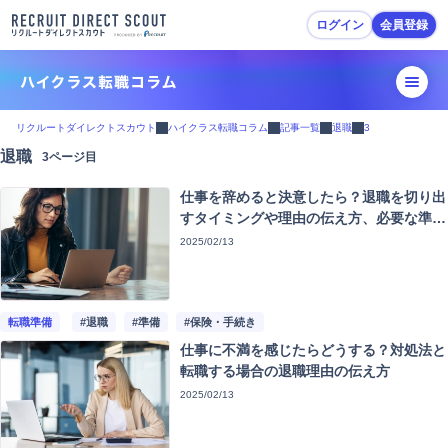
ログイン
会員登録
転職活動ガイド
リクルートダイレクトスカウト
ハイクラス転職コラム
記事一覧
退職
3
退職
3ページ目
転職準備
仕事を辞めると決意したら？退職を切り出
履歴書・職務経歴書作成
すタイミングや理由の伝え方、必要な準備
を解説
2025/02/13
スカウトを受ける・応募
面接対策
転職準備
#退職
#準備
#保険・手続き
仕事に不満を感じたらどうする？対処法と
内定・退職準備
転職する場合の退職理由の伝え方
2025/02/13
転職活動Tips