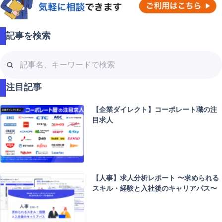
記事を検索
記
事
名
注目記事
、
キ
【企業ダイレクト】コーポレート職の注
ー
目求人
ワ
ー
ド
で
検
【人事】求人分析レポート 〜求められる
索
スキル・経験と入社後のキャリアパス〜