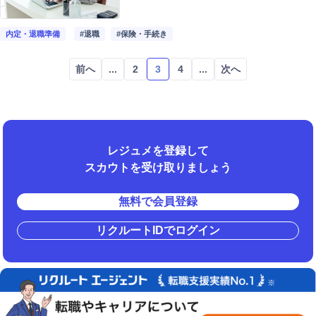
内定・退職準備
#退職
#保険・手続き
前へ
...
2
3
4
...
次へ
レジュメを登録して
スカウトを受け取りましょう
無料で会員登録
リクルートIDでログイン