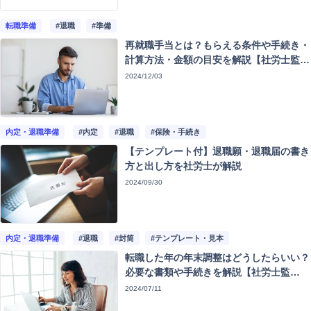
転職準備
#退職
#準備
再就職手当とは？もらえる条件や手続き・
計算方法・金額の目安を解説【社労士監
修】
2024/12/03
内定・退職準備
#内定
#退職
#保険・手続き
【テンプレート付】退職願・退職届の書き
方と出し方を社労士が解説
2024/09/30
内定・退職準備
#退職
#封筒
#テンプレート・見本
転職した年の年末調整はどうしたらいい？
必要な書類や手続きを解説【社労士監
修】
2024/07/11