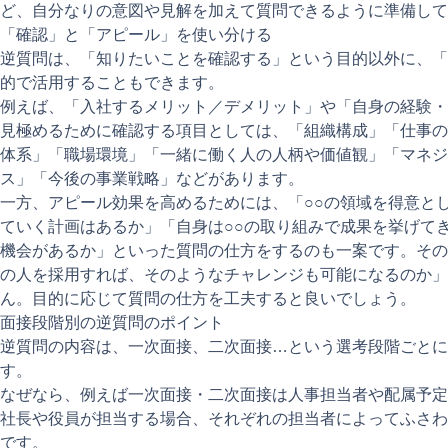
ど、自分なりの意図や見解を加えて質問できるように準備し
「確認」と「アピール」を使い分ける
逆質問は、「知りたいことを確認する」という目的以外に、「
的で活用することもできます。
例えば、「入社するメリット／デメリット」や「自身の経験・
見極めるために確認する項目としては、「組織構成」「仕事の
体系」「職場環境」「一緒に働く人の人柄や価値観」「マネジ
ス」「今後の事業戦略」などがあります。
一方、アピール効果を高めるためには、「○○の領域を得意と
ていく計画はあるか」「自身は○○の取り組みで成果を挙げて
機会があるか」といった質問の仕方をするのも一案です。その
の人を採用すれば、そのようなチャレンジも可能になるのか」
ん。目的に応じて質問の仕方を工夫すると良いでしょう。
面接段階別の逆質問のポイント
逆質問の内容は、一次面接、二次面接…という選考段階ごとに
す。
なぜなら、例えば一次面接・二次面接は人事担当者や配属予定
社長や役員が担当する場合、それぞれの担当者によってふさわ
です。