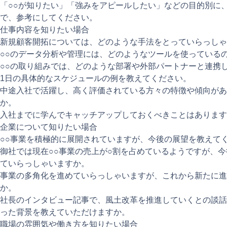
「○○が知りたい」「強みをアピールしたい」などの目的別に、
で、参考にしてください。
仕事内容を知りたい場合
新規顧客開拓については、どのような手法をとっていらっしゃ
○○のデータ分析や管理には、どのようなツールを使っている
○○の取り組みでは、どのような部署や外部パートナーと連携
1日の具体的なスケジュールの例を教えてください。
中途入社で活躍し、高く評価されている方々の特徴や傾向があ
か。
入社までに学んでキャッチアップしておくべきことはあります
企業について知りたい場合
○○事業を積極的に展開されていますが、今後の展望を教えて
御社では現在○○事業の売上が○割を占めているようですが、
ていらっしゃいますか。
事業の多角化を進めていらっしゃいますが、これから新たに進
か。
社長のインタビュー記事で、風土改革を推進していくとの談話
った背景を教えていただけますか。
職場の雰囲気や働き方を知りたい場合