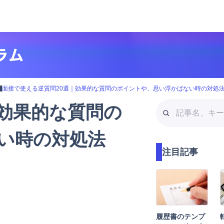
転
面接で使える逆質問20選｜効果的な質問のポイントや、思い浮かばない時の対処
記
｜効果的な質問の
事
名
い時の対処法
、
注目記事
キ
ー
ワ
ー
ド
検
履歴書のテンプ