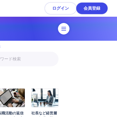
ログイン
会員登録
職活動ガイド
法
転職準備
履歴書・職務経歴書作成
スカウトを受ける・応募
面接対策
内定・退職準備
転職活動の返信
社長など経営層