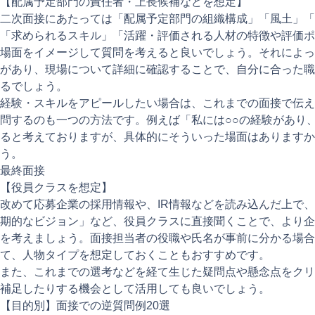
【配属予定部門の責任者・上長候補などを想定】
二次面接にあたっては「配属予定部門の組織構成」「風土」「
「求められるスキル」「活躍・評価される人材の特徴や評価ポ
場面をイメージして質問を考えると良いでしょう。それによっ
があり、現場について詳細に確認することで、自分に合った職
るでしょう。
経験・スキルをアピールしたい場合は、これまでの面接で伝え
問するのも一つの方法です。例えば「私には○○の経験があり、
ると考えておりますが、具体的にそういった場面はありますか
う。
最終面接
【役員クラスを想定】
改めて応募企業の採用情報や、IR情報などを読み込んだ上で
期的なビジョン」など、役員クラスに直接聞くことで、より企
を考えましょう。面接担当者の役職や氏名が事前に分かる場合
て、人物タイプを想定しておくこともおすすめです。
また、これまでの選考などを経て生じた疑問点や懸念点をクリ
補足したりする機会として活用しても良いでしょう。
【目的別】面接での逆質問例20選