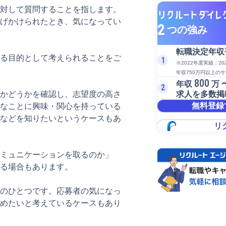
対して質問することを指します。
げかけられたとき、気になってい
2
つの強み
転職決定年収
る目的として考えられることをご
1
※2022年度実績：2
年収750万円以上の
800
年収
万 
2
求人を多数掲
かどうかを確認し、志望度の高さ
無料登録
なことに興味・関心を持っている
などを知りたいというケースもあ
リ
ミュニケーションを取るのか」
る場合もあります。
のひとつです。応募者の気になっ
めたいと考えているケースもあり