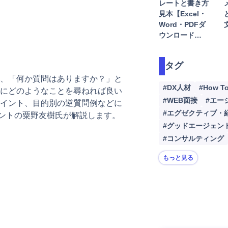
索
レートと書き方
転職
見本【Excel・
Word・PDFダ
注
ウンロード…
動
タグ
、「何か質問はありますか？」と
#DX人材
#How T
にどのようなことを尋ねれば良い
#WEB面接
#エー
イント、目的別の逆質問例などに
#エグゼクティブ・
タントの粟野友樹氏が解説します。
#グッドエージェン
#コンサルティング
もっと見る