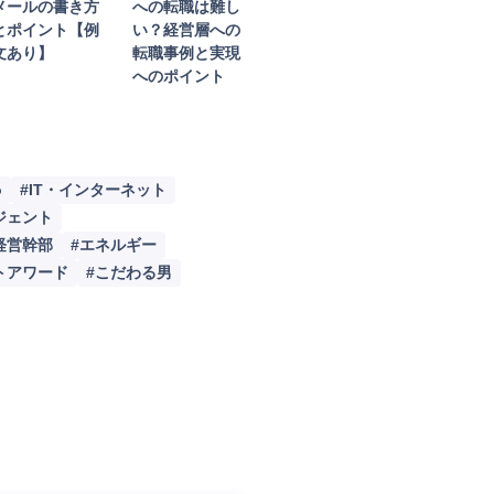
メールの書き方
への転職は難し
活動Tips
とポイント【例
い？経営層への
文あり】
転職事例と実現
目記事
へのポイント
画ギャラリー
o
#IT・インターネット
ジェント
経営幹部
#エネルギー
トアワード
#こだわる男