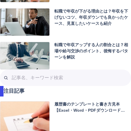
転職で年収が下がる理由とは？年収を下
げないコツ、年収ダウンでも良かったケ
ース、見直したいケースも紹介
転職で年収アップする人の割合とは？相
場や給与交渉のポイント、後悔するパタ
ーンを解説
記
事
名
注目記事
、
キ
履歴書のテンプレートと書き方見本
ー
【Excel・Word・PDFダウンロード…
ワ
ー
ド