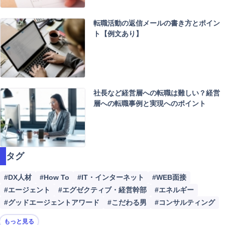
検
索
転職活動の返信メールの書き方とポイン
ト【例文あり】
社長など経営層への転職は難しい？経営
層への転職事例と実現へのポイント
タグ
#DX人材
#How To
#IT・インターネット
#WEB面接
#エージェント
#エグゼクティブ・経営幹部
#エネルギー
#グッドエージェントアワード
#こだわる男
#コンサルティング
もっと見る