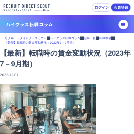
ログイン
会員登録
転職活動ガイド
リクルートダイレクトスカウト
ハイクラス転職コラム
記事一覧
転職準備
【最新】転職時の賃金変動状況（2023年7－9月期）
転職準備
【最新】転職時の賃金変動状況（2023年
7－9月期）
履歴書・職務経歴書作成
2023/12/07
スカウトを受ける・応募
面接対策
内定・退職準備
転職活動Tips