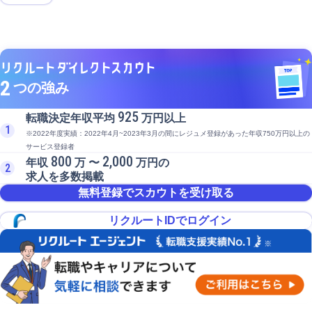
2
つの強み
925
転職決定年収平均
万円以上
1
※2022年度実績：2022年4月~2023年3月の間にレジュメ登録があった年収750万円以上の
サービス登録者
800
2,000
年収
万 〜
万円の
2
求人を多数掲載
無料登録でスカウトを受け取る
リクルートIDでログイン