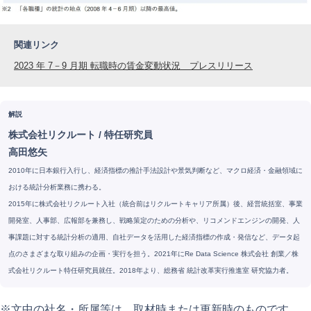
関連リンク
2023 年 7－9 月期 転職時の賃金変動状況 プレスリリース
解説
株式会社リクルート
/
特任研究員
高田悠矢
2010年に日本銀⾏⼊⾏し、経済指標の推計⼿法設計や景気判断など、マクロ経済・金融領域に
おける統計分析業務に携わる。
2015年に株式会社リクルート⼊社（統合前はリクルートキャリア所属）後、経営統括室、事業
開発室、人事部、広報部を兼務し、戦略策定のための分析や、リコメンドエンジンの開発、人
事課題に対する統計分析の適用、⾃社データを活用した経済指標の作成・発信など、データ起
点のさまざまな取り組みの企画・実⾏を担う。2021年にRe Data Science 株式会社 創業／株
式会社リクルート特任研究員就任。2018年より、総務省 統計改革実⾏推進室 研究協力者。
※文中の社名・所属等は、取材時または更新時のものです。