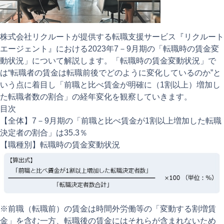
注目記事
動画ギャラリー
株式会社リクルートが提供する転職支援サービス『リクルート
エージェント』における2023年7－9月期の「転職時の賃金変
動状況」について解説します。「転職時の賃金変動状況」で
は“転職者の賃金は転職前後でどのように変化しているのか”と
いう点に着目し「前職と比べ賃金が明確に（1割以上）増加し
た転職者数の割合」の経年変化を観察していきます。
目次
【全体】7－9月期の「前職と比べ賃金が1割以上増加した転職
決定者の割合」は35.3％
【職種別】転職時の賃金変動状況
※前職（転職前）の賃金は時間外労働等の「変動する割増賃
金」を含む一方、転職後の賃金にはそれらが含まれないため