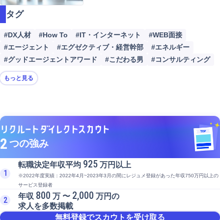
タグ
#DX人材
#How To
#IT・インターネット
#WEB面接
#エージェント
#エグゼクティブ・経営幹部
#エネルギー
#グッドエージェントアワード
#こだわる男
#コンサルティング
もっと見る
2
つの強み
925
転職決定年収平均
万円以上
1
※2022年度実績：2022年4月~2023年3月の間にレジュメ登録があった年収750万円以上の
サービス登録者
800
2,000
年収
万 〜
万円の
2
求人を多数掲載
無料登録でスカウトを受け取る