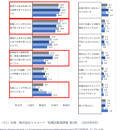
（※1）出典：株式会社リクルート「転職活動者調査 第2弾」（2023年6月）
https://www.recruit.co.jp/newsroom/pressrelease/assets/20230606_hr_01.pdf