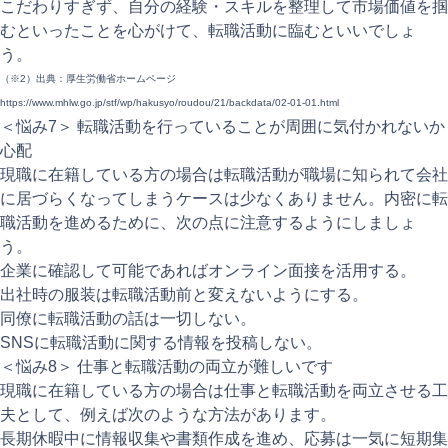
こだわりすぎず、自分の経験・スキルを整理して市場価値を掴
むといったことを心がけて、転職活動に臨むといいでしょ
う。
（※2）出典：厚生労働省ホームページ
https://www.mhlw.go.jp/stf/wp/hakusyo/roudou/21/backdata/02-01-01.html
＜悩み7＞ 転職活動を行っていることが周囲に気付かれないか
心配
現職に在籍している方の場合は転職活動が職場に知られて会社
に居づらくなってしまうケースは少なくありません。内密に転
職活動を進めるために、次の点に注意するようにしましょ
う。
企業に確認して可能であればオンライン面接を活用する。
出社時の服装は転職活動前と変えないようにする。
同僚に転職活動の話は一切しない。
SNSに転職活動に関する情報を投稿しない。
＜悩み8＞ 仕事と転職活動の両立が難しいです
現職に在籍している方の場合は仕事と転職活動を両立させる工
夫として、例えば次のような方法があります。
長期休暇中に情報収集や書類作成を進め、応募は一気に短期集