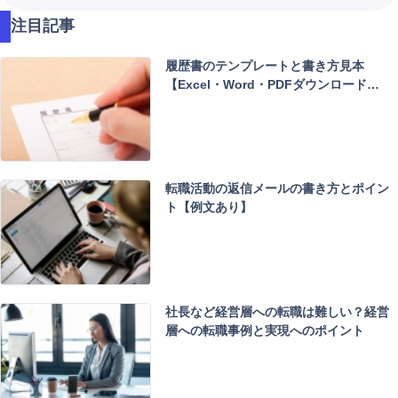
名
注目記事
、
キ
履歴書のテンプレートと書き方見本
ー
【Excel・Word・PDFダウンロード…
ワ
ー
ド
検
索
転職活動の返信メールの書き方とポイン
ト【例文あり】
社長など経営層への転職は難しい？経営
層への転職事例と実現へのポイント