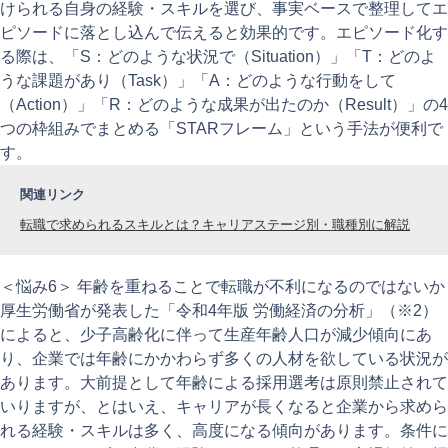
けられる自身の経験・スキルを選び、事実ベースで整理してエ
ピソードに落とし込んで伝えると効果的です。エピソード化す
る際は、「S：どのような状況で（Situation）」「T：どのよ
うな課題があり（Task）」「A：どのような行動をして
（Action）」「R：どのような成果が出たのか（Result）」の4
つの枠組みでまとめる「STARフレーム」という手法が便利で
す。
関連リンク
転職で求められるスキルとは？キャリアステージ別・職種別に解説
＜悩み6＞ 年齢を重ねることで転職が不利になるのではないか
厚生労働省が発表した「令和4年版 労働経済の分析」（※2）
によると、少子高齢化に伴って生産年齢人口が減少傾向にあ
り、企業では年齢にかかわらず多くの人材を欲している状況が
あります。大前提として年齢による採用選考は原則禁止されて
いりますが、とはいえ、キャリアが長くなると企業から求めら
れる経験・スキルは多く、高度になる傾向があります。条件に