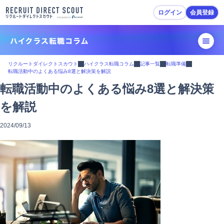
ログイン
会員登録
転職活動ガイド
リクルートダイレクトスカウト
ハイクラス転職コラム
記事一覧
転職準備
転職活動中のよくある悩み8選と解決策を解説
転職準備
転職活動中のよくある悩み8選と解決策
を解説
履歴書・職務経歴書作成
2024/09/13
スカウトを受ける・応募
面接対策
内定・退職準備
転職活動Tips