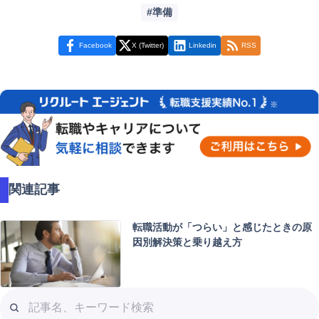
準備
Facebook
X (Twitter)
Linkedin
RSS
関連記事
転職活動が「つらい」と感じたときの原
因別解決策と乗り越え方
記
事