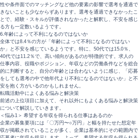
性や条件面でのマッチングなど他の要素の影響で選考を通過で
きないことも少なからずあります。選考を通過できなかったこ
とで、経験・スキルが評価されなかったと解釈し、不安を感じ
る方も一定数いるようです。
6.年齢によって不利になるのではないか
全体では8.4％の方が「年齢によって不利になるのではない
か」と不安を感じているようです。特に、50代では15.0％、
40代では11.2％で、高い傾向があるのが特徴的です。求人の
仕事内容、役職やポジション、年収などの労働条件などを総合
的に判断すると、自分の年齢とは合わないように感じ、「応募
をしても選考の中で他年代より不利になるのではないか」と不
安を抱く方がいるのかもしれません。
転職活動中によくある悩みと解決策
前述の上位項目に加えて、それ以外にもよくある悩みと解決策
について解説していきます。
＜悩み1＞ 希望する年収を得られる仕事はあるのか
企業の募集要項には「〇万円〜○万円」と幅を持たせた想定年
収が掲載されていることが多く、企業は基本的にその範囲内で
応募者に年収を提示します。よって、希望する年収を得られる