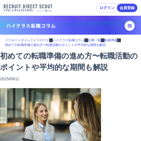
ログイン
会員登録
転職活動ガイド
リクルートダイレクトスカウト
ハイクラス転職コラム
記事一覧
転職準備
初めての転職準備の進め方〜転職活動のポイントや平均的な期間も解説
転職準備
初めての転職準備の進め方〜転職活動の
ポイントや平均的な期間も解説
履歴書・職務経歴書作成
2025/09/11
スカウトを受ける・応募
面接対策
内定・退職準備
転職活動Tips