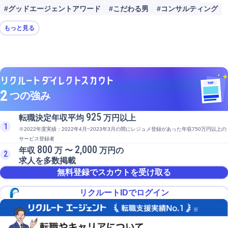
#グッドエージェントアワード
#こだわる男
#コンサルティング
もっと見る
2
つの強み
925
転職決定年収平均
万円以上
1
※2022年度実績：2022年4月~2023年3月の間にレジュメ登録があった年収750万円以上の
サービス登録者
800
2,000
年収
万 〜
万円の
2
求人を多数掲載
無料登録でスカウトを受け取る
リクルートIDでログイン