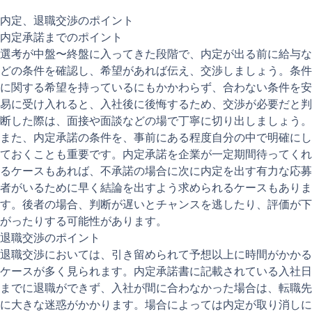
内定、退職交渉のポイント
内定承諾までのポイント
選考が中盤〜終盤に入ってきた段階で、内定が出る前に給与な
どの条件を確認し、希望があれば伝え、交渉しましょう。条件
に関する希望を持っているにもかかわらず、合わない条件を安
易に受け入れると、入社後に後悔するため、交渉が必要だと判
断した際は、面接や面談などの場で丁寧に切り出しましょう。
また、内定承諾の条件を、事前にある程度自分の中で明確にし
ておくことも重要です。内定承諾を企業が一定期間待ってくれ
るケースもあれば、不承諾の場合に次に内定を出す有力な応募
者がいるために早く結論を出すよう求められるケースもありま
す。後者の場合、判断が遅いとチャンスを逃したり、評価が下
がったりする可能性があります。
退職交渉のポイント
退職交渉においては、引き留められて予想以上に時間がかかる
ケースが多く見られます。内定承諾書に記載されている入社日
までに退職ができず、入社が間に合わなかった場合は、転職先
に大きな迷惑がかかります。場合によっては内定が取り消しに