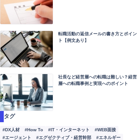
ワ
ー
ド
検
索
転職活動の返信メールの書き方とポイン
ト【例文あり】
社長など経営層への転職は難しい？経営
層への転職事例と実現へのポイント
タグ
#DX人材
#How To
#IT・インターネット
#WEB面接
#エージェント
#エグゼクティブ・経営幹部
#エネルギー