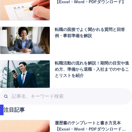
【Excel・Word・PDFダウンロード】
転職の面接でよく聞かれる質問と回答
例・事前準備を解説
転職活動の流れを解説！期間の目安や進
め方、準備から退職・入社までのやるこ
とリストを紹介
記
事
名
注目記事
、
キ
履歴書のテンプレートと書き方見本
ー
【Excel・Word・PDFダウンロード…