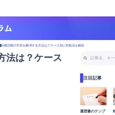
転
転職活動の不安を解消する方法は？ケース別に対処法を解説
記
方法は？ケース
事
名
、
注目記事
キ
ー
ワ
ー
ド
検
履歴書のテンプ