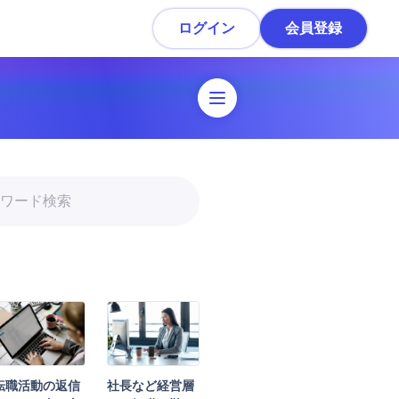
ログイン
会員登録
職活動ガイド
転職準備
履歴書・職務経歴書作成
スカウトを受ける・応募
面接対策
内定・退職準備
転職活動の返信
社長など経営層