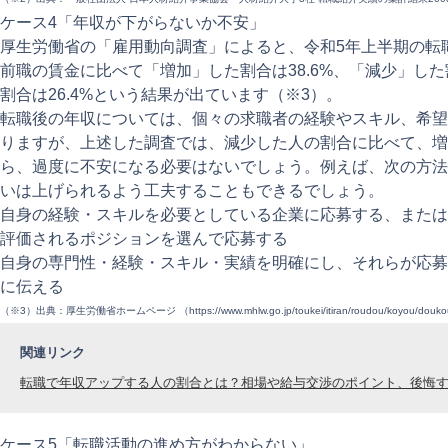
ケース4「年収が下がらないか不安」
厚生労働省の「雇用動向調査」によると、令和5年上半期の転
前職の賃金に比べて「増加」した割合は38.6%、「減少」した
割合は26.4%という結果が出ています（※3）。
転職後の年収については、個々の求職者の経験やスキル、希望
りますが、上述した調査では、減少した人の割合に比べて、増
ら、過度に不安になる必要はないでしょう。例えば、次の方法
いは上げられるよう工夫することもできるでしょう。
自身の経験・スキルを必要としている企業に応募する、または
評価されるポジションを選んで応募する
自身の専門性・経験・スキル・実績を明確にし、それらが応募
に伝える
（※3）出典：厚生労働省ホームページ （
https://www.mhlw.go.jp/toukei/itiran/roudou/koyou/douk
関連リンク
転職で年収アップする人の割合とは？相場や給与交渉のポイント、後悔
ケース5「転職活動の進め方がわからない」