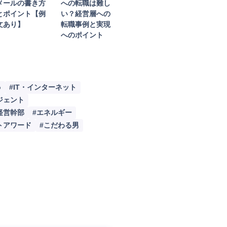
メールの書き方
への転職は難し
活動Tips
とポイント【例
い？経営層への
文あり】
転職事例と実現
目記事
へのポイント
画ギャラリー
o
#IT・インターネット
ジェント
経営幹部
#エネルギー
トアワード
#こだわる男