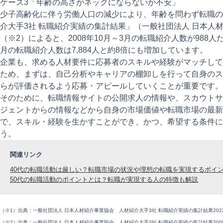
ケース3「年齢の高さがネックにならないか不安」
少子高齢化に伴う労働人口の減少により、年齢を問わず転職の
介大手3社 転職紹介実績の集計結果」（一般社団法人 日本人
（※2）によると、2008年10月～3月の転職紹介人数が988人だ
月の転職紹介人数は7,884人と約8倍にも増加しています。
企業も、求める人材要件に応募者のスキルや経験がマッチして
ため、まずは、自己分析やキャリアの棚卸しを行って自身のス
らが評価されるよう応募・アピールしていくことが重要です。
そのために、転職情報サイトの公開求人の情報や、スカウトサ
ジェントからの情報などから自身の市場価値や転職市場の最新
で、スキル・経験を生かすことができ、かつ、希望する条件に
う。
関連リンク
40代の転職活動は厳しい？転職市場の状況や理想の転職を実現するポイ
50代の転職活動のポイントとは？転職が実現する人の特徴も解説
（※1）出典：一般社団法人 日本人材紹介事業協会 人材紹介大手3社 転職紹介実績の集計結果2022
（※2）出典：一般社団法人 日本人材紹介事業協会 人材紹介大手3社 転職紹介実績の集計結果2008