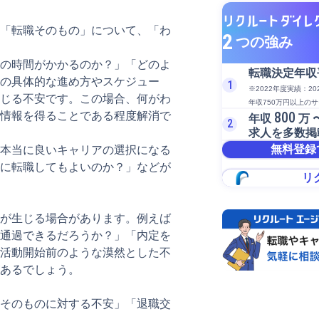
「転職そのもの」について、「わ
2
つの強み
の時間がかかるのか？」「どのよ
転職決定年収
の具体的な進め方やスケジュー
1
※2022年度実績：2
じる不安です。この場合、何がわ
年収750万円以上の
800
情報を得ることである程度解消で
年収
万 
2
求人を多数掲
無料登録
本当に良いキャリアの選択になる
に転職してもよいのか？」などが
リ
が生じる場合があります。例えば
通過できるだろうか？」「内定を
活動開始前のような漠然とした不
あるでしょう。
そのものに対する不安」「退職交